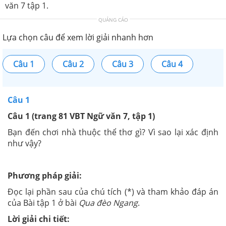
văn 7 tập 1.
QUẢNG CÁO
Lựa chọn câu để xem lời giải nhanh hơn
Câu 1
Câu 2
Câu 3
Câu 4
Câu 1
Câu 1
(trang 81 VBT Ngữ văn 7, tập 1)
Bạn đến chơi nhà thuộc thể thơ gì? Vì sao lại xác định
như vậy?
Phương pháp giải:
Đọc lại phần sau của chú tích (*) và tham khảo đáp án
của Bài tập 1 ở bài
Qua đèo Ngang
.
Lời giải chi tiết: