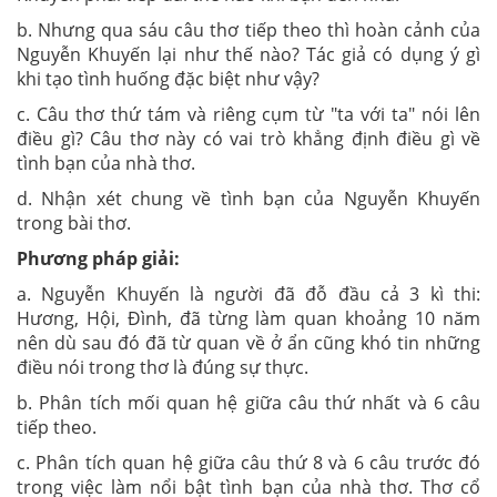
b. Nhưng qua sáu câu thơ tiếp theo thì hoàn cảnh của
Nguyễn Khuyến lại như thế nào? Tác giả có dụng ý gì
khi tạo tình huống đặc biệt như vậy?
c. Câu thơ thứ tám và riêng cụm từ "ta với ta" nói lên
điều gì? Câu thơ này có vai trò khẳng định điều gì về
tình bạn của nhà thơ.
d. Nhận xét chung về tình bạn của Nguyễn Khuyến
trong bài thơ.
Phương pháp giải:
a. Nguyễn Khuyến là người đã đỗ đầu cả 3 kì thi:
Hương, Hội, Đình, đã từng làm quan khoảng 10 năm
nên dù sau đó đã từ quan về ở ẩn cũng khó tin những
điều nói trong thơ là đúng sự thực.
b. Phân tích mối quan hệ giữa câu thứ nhất và 6 câu
tiếp theo.
c. Phân tích quan hệ giữa câu thứ 8 và 6 câu trước đó
trong việc làm nổi bật tình bạn của nhà thơ. Thơ cổ