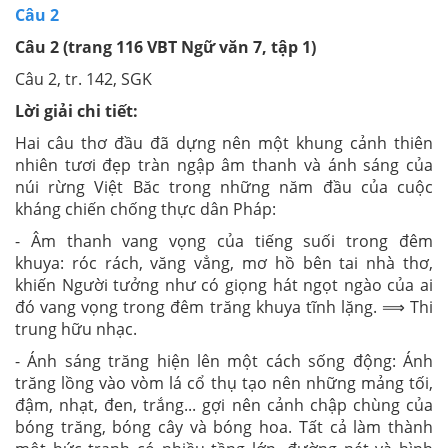
Câu 2
Câu 2 (trang 116 VBT Ngữ văn 7, tập 1)
Câu 2, tr. 142, SGK
Lời giải chi tiết:
Hai câu thơ đầu đã dựng nên một khung cảnh thiên
nhiên tươi đẹp tràn ngập âm thanh và ánh sáng của
núi rừng Việt Băc trong những năm đầu của cuộc
kháng chiến chống thực dân Pháp:
- Âm thanh vang vọng của tiếng suối trong đêm
khuya:
róc rách, văng vẳng, mơ hồ bên tai nhà thơ,
khiến Người tưởng như có giọng hát ngọt ngào của ai
đó vang vọng trong đêm trăng khuya tĩnh lặng.
⟹ Thi
trung hữu nhạc.
- Ánh sáng trăng hiện lên một cách sống động:
Ánh
trăng lồng vào vòm lá cổ thụ tạo nên những mảng tối,
đậm, nhạt, đen, trắng... gợi nên cảnh chập chùng của
bóng trăng, bóng cây và bóng hoa. Tất cả làm thành