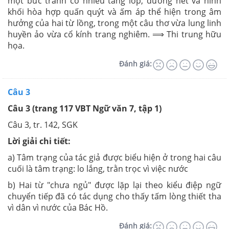
một bức tranh có nhiều tầng lớp, đường nét và hình
khối hòa hợp quấn quýt và ấm áp thể hiện trong âm
hưởng của hai từ lồng, trong một câu thơ vừa lung linh
huyền ảo vừa cổ kính trang nghiêm.
⟹ Thi trung hữu
họa.
Đánh giá:
Câu 3
Câu 3 (trang 117 VBT Ngữ văn 7, tập 1)
Câu 3, tr. 142, SGK
Lời giải chi tiết:
a) Tâm trạng của tác giả được biểu hiện ở trong hai câu
cuối là tâm trạng:
lo lắng, trằn trọc vì việc nước
b) Hai từ "chưa ngủ" được lặp lại theo kiểu điệp ngữ
chuyển tiếp đã có tác dụng
cho thấy tấm lòng thiết tha
vì dân vì nước của Bác Hồ.
Đánh giá: