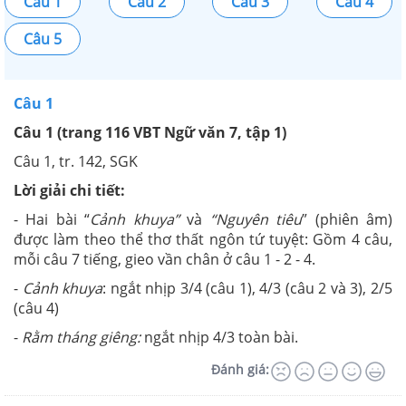
Câu 1
Câu 2
Câu 3
Câu 4
Câu 5
Câu 1
Câu 1 (trang 116 VBT Ngữ văn 7, tập 1)
Câu 1, tr. 142, SGK
Lời giải chi tiết:
- Hai bài “
Cảnh khuya”
và
“Nguyên tiêu
” (phiên âm)
được làm theo thể thơ thất ngôn tứ tuyệt: Gồm 4 câu,
mỗi câu 7 tiếng, gieo vần chân ở câu 1 - 2 - 4.
-
Cảnh khuya
: ngắt nhịp 3/4 (câu 1), 4/3 (câu 2 và 3), 2/5
(câu 4)
-
Rằm tháng giêng:
ngắt nhịp 4/3 toàn bài.
Đánh giá: