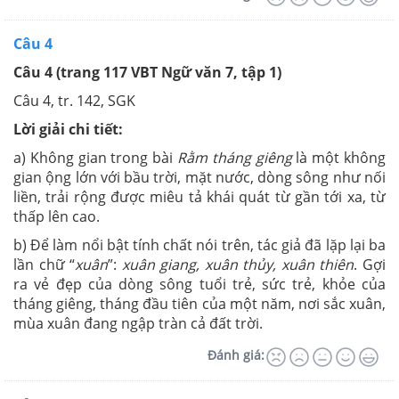
Câu 4
Câu 4 (trang 117 VBT Ngữ văn 7, tập 1)
Câu 4, tr. 142, SGK
Lời giải chi tiết:
a) Không gian trong bài
Rằm tháng giêng
là một không
gian
ộng lớn với bầu trời, mặt nước, dòng sông như nối
liền, trải rộng được miêu tả khái quát từ gần tới xa, từ
thấp lên cao.
b) Để làm nổi bật tính chất nói trên, tác giả đã
lặp lại ba
lần chữ “
xuân
”:
xuân giang, xuân thủy, xuân thiên
. Gợi
ra vẻ đẹp của dòng sông tuổi trẻ, sức trẻ, khỏe của
tháng giêng, tháng đầu tiên của một năm, nơi sắc xuân,
mùa xuân đang ngập tràn cả đất trời.
Đánh giá: