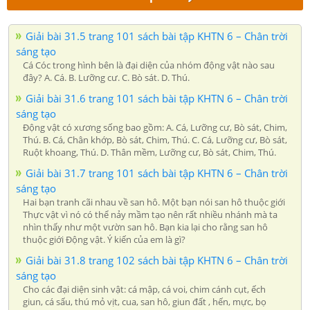
Giải bài 31.5 trang 101 sách bài tập KHTN 6 – Chân trời
sáng tạo
Cá Cóc trong hình bên là đại diện của nhóm động vật nào sau
đây? A. Cá. B. Lưỡng cư. C. Bò sát. D. Thú.
Giải bài 31.6 trang 101 sách bài tập KHTN 6 – Chân trời
sáng tạo
Động vật có xương sống bao gồm: A. Cá, Lưỡng cư, Bò sát, Chim,
Thú. B. Cá, Chân khớp, Bò sát, Chim, Thú. C. Cá, Lưỡng cư, Bò sát,
Ruột khoang, Thú. D. Thân mềm, Lưỡng cư, Bò sát, Chim, Thú.
Giải bài 31.7 trang 101 sách bài tập KHTN 6 – Chân trời
sáng tạo
Hai bạn tranh cãi nhau về san hô. Một bạn nói san hô thuộc giới
Thực vật vì nó có thể nảy mầm tạo nên rất nhiều nhánh mà ta
nhìn thấy như một vườn san hô. Bạn kia lại cho rằng san hô
thuộc giới Động vật. Ý kiến của em là gì?
Giải bài 31.8 trang 102 sách bài tập KHTN 6 – Chân trời
sáng tạo
Cho các đại diện sinh vật: cá mập, cá voi, chim cánh cụt, ếch
giun, cá sấu, thú mỏ vịt, cua, san hô, giun đất , hến, mực, bọ