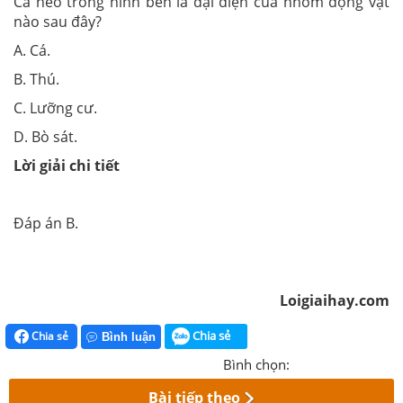
Cá heo trong hình bên là đại diện của nhóm động vật
nào sau đây?
A. Cá.
B. Thú.
C. Lưỡng cư.
D. Bò sát.
Lời giải chi tiết
Đáp án B.
Loigiaihay.com
Chia sẻ
Chia sẻ
Bình luận
Bình chọn:
Bài tiếp theo