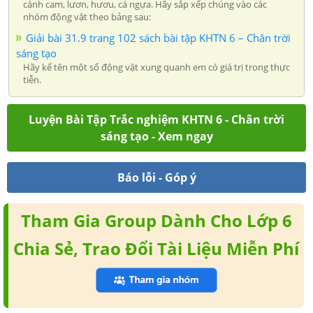
cánh cam, lươn, hươu, cá ngựa. Hãy sắp xếp chúng vào các
nhóm động vật theo bảng sau:
Giải bài 31.9 trang 102 sách bài tập KHTN 6 – Chân trời
sáng tạo
Hãy kể tên một số động vật xung quanh em có giá trị trong thực
tiễn.
Luyện Bài Tập Trắc nghiệm KHTN 6 - Chân trời
sáng tạo - Xem ngay
Báo lỗi - Góp ý
Tham Gia Group Dành Cho Lớp 6
Chia Sẻ, Trao Đổi Tài Liệu Miễn Phí