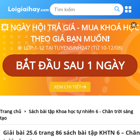
💥 NGÀY HỘI TRẢ GIÁ - MUA KHOÁ HỌC
THEO GIÁ BẠN MUỐN❗
🎯 LỚP 1-12 TẠI TUYENSINH247 (TỪ 10-12/08)
BẮT ĐẦU SAU 1 NGÀY
XEM CHI TIẾT
Trang chủ
Sách bài tập Khoa học tự nhiên 6 - Chân trời sáng
tạo
Giải bài 25.6 trang 86 sách bài tập KHTN 6 – Chân