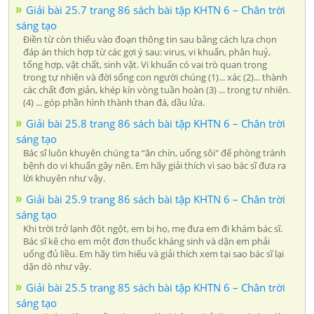
Giải bài 25.7 trang 86 sách bài tập KHTN 6 – Chân trời
sáng tạo
Điền từ còn thiếu vào đoạn thông tin sau bằng cách lựa chọn
đáp án thích hợp từ các gợi ý sau: virus, vi khuẩn, phân huỷ,
tổng hợp, vật chất, sinh vật. Vi khuẩn có vai trò quan trọng
trong tự nhiên và đời sống con người chúng (1)... xác (2)... thành
các chất đơn giản, khép kín vòng tuần hoàn (3) ... trong tự nhiên.
(4) ... góp phần hình thành than đá, dầu lửa.
Giải bài 25.8 trang 86 sách bài tập KHTN 6 – Chân trời
sáng tạo
Bác sĩ luôn khuyên chúng ta “ăn chín, uống sôi" để phòng tránh
bệnh do vi khuẩn gây nên. Em hãy giải thích vì sao bác sĩ đưa ra
lời khuyên như vậy.
Giải bài 25.9 trang 86 sách bài tập KHTN 6 – Chân trời
sáng tạo
Khi trời trở lạnh đột ngột, em bị họ, mẹ đưa em đi khám bác sĩ.
Bác sĩ kê cho em một đơn thuốc kháng sinh và dặn em phải
uống đủ liều. Em hãy tìm hiểu và giải thích xem tại sao bác sĩ lại
dặn dò như vậy.
Giải bài 25.5 trang 85 sách bài tập KHTN 6 – Chân trời
sáng tạo