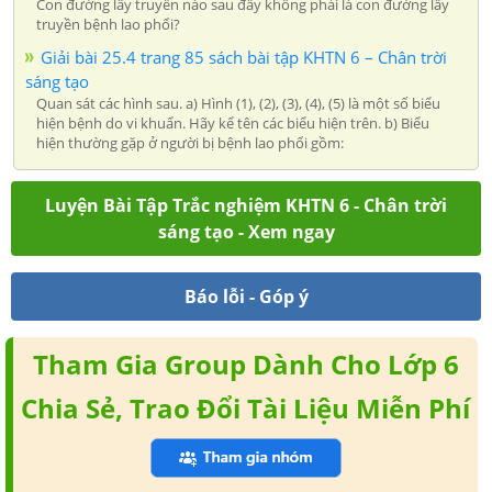
Con đường lây truyền nào sau đây không phải là con đường lây
truyền bệnh lao phổi?
Giải bài 25.4 trang 85 sách bài tập KHTN 6 – Chân trời
sáng tạo
Quan sát các hình sau. a) Hình (1), (2), (3), (4), (5) là một số biểu
hiện bệnh do vi khuẩn. Hãy kể tên các biểu hiện trên. b) Biểu
hiện thường gặp ở người bị bệnh lao phổi gồm:
Luyện Bài Tập Trắc nghiệm KHTN 6 - Chân trời
sáng tạo - Xem ngay
Báo lỗi - Góp ý
Tham Gia Group Dành Cho Lớp 6
Chia Sẻ, Trao Đổi Tài Liệu Miễn Phí