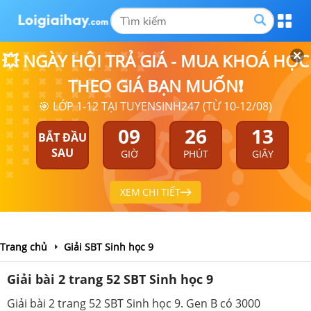
💥 NGÀY HỘI TRẢ GIÁ - MUA KHOÁ HỌC
THEO GIÁ BẠN MUỐN❗
🎯 LỚP 1-12 TẠI TUYENSINH247 (TỪ 10-12/08)
09
26
13
BẮT ĐẦU
SAU
GIỜ
PHÚT
GIÂY
XEM CHI TIẾT
Trang chủ
Giải SBT Sinh học 9
Giải bài 2 trang 52 SBT Sinh học 9
Giải bài 2 trang 52 SBT Sinh học 9. Gen B có 3000