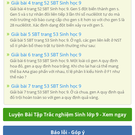
Giải bài 4 trang 52 SBT Sinh học 9
Giải bài 4 trang 52 SBT Sinh học 9. Gen S đột biến thành gen s.
Gen S và s tự nhân đôi liên tiếp 3 lần thì số nuclêôtit tự do mà
môi trường nội bào cung cấp cho gen s ít hơn so với cho gen S là
28 nuclêôtit. Xác định dạng đột biến xảy ra với gen S.
Giải bài 5 SBT trang 53 Sinh học 9
Giải bài 5 SBT trang 53 Sinh học 9. Ở ngô, các gen liên kết ở NST
số II phân bố theo trật tự bình thường như sau:
Giải bài 6 trang 53 SBT Sinh học 9
Giải bài 6 trang 53 SBT Sinh học 9. Một loài có gen A quy định
hoa đỏ, gen a quy định hoa trắng. Khi cho lai hai cá thể mang
thể ba AAa giao phấn với nhau, tỉ lệ phân li kiểu hình ở F1 như
thế nào ?
Giải bài 7 trang 53 SBT Sinh học 9
Giải bài 7 trang 53 SBT Sinh học 9. Ở cà chua, gen A quy định quả
đỏ trội hoàn toàn so với gen a quy định quả vàng.
Luyện Bài Tập Trắc nghiệm Sinh lớp 9 - Xem ngay
Báo lỗi - Góp ý