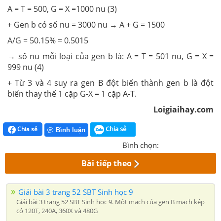
A = T = 500, G = X =1000 nu (3)
+ Gen b có số nu = 3000 nu
→
A + G = 1500
A/G = 50.15% = 0.5015
→
số nu mỗi loại của gen b là: A = T = 501 nu, G = X =
999 nu (4)
+ Từ 3 và 4 suy ra gen B đột biến thành gen b là đột
biến thay thế 1 cặp G-X = 1 cặp A-T.
Loigiaihay.com
Chia sẻ
Chia sẻ
Bình luận
Bình chọn:
Bài tiếp theo
Giải bài 3 trang 52 SBT Sinh học 9
Giải bài 3 trang 52 SBT Sinh học 9. Một mạch của gen B mạch kép
có 120T, 240A, 360X và 480G