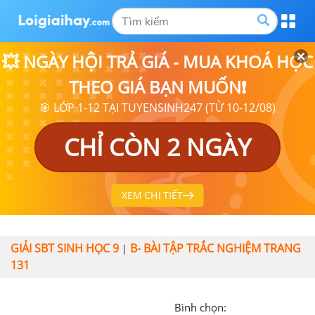
💥 NGÀY HỘI TRẢ GIÁ - MUA KHOÁ HỌC
THEO GIÁ BẠN MUỐN❗
🎯 LỚP 1-12 TẠI TUYENSINH247 (TỪ 10-12/08)
CHỈ CÒN 2 NGÀY
XEM CHI TIẾT
GIẢI SBT SINH HỌC 9
B- BÀI TẬP TRẮC NGHIỆM TRANG
|
131
Bình chọn: