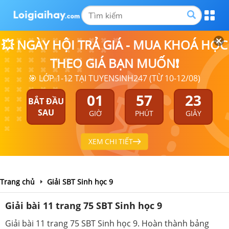
💥 NGÀY HỘI TRẢ GIÁ - MUA KHOÁ HỌC
THEO GIÁ BẠN MUỐN❗
🎯 LỚP 1-12 TẠI TUYENSINH247 (TỪ 10-12/08)
01
57
22
BẮT ĐẦU
SAU
GIỜ
PHÚT
GIÂY
XEM CHI TIẾT
Trang chủ
Giải SBT Sinh học 9
Giải bài 11 trang 75 SBT Sinh học 9
Giải bài 11 trang 75 SBT Sinh học 9. Hoàn thành bảng