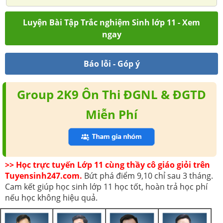
Luyện Bài Tập Trắc nghiệm Sinh lớp 11 - Xem
ngay
Báo lỗi - Góp ý
Group 2K9 Ôn Thi ĐGNL & ĐGTD
Miễn Phí
>> Học trực tuyến Lớp 11 cùng thầy cô giáo giỏi trên
Tuyensinh247.com.
Bứt phá điểm 9,10 chỉ sau 3 tháng.
Cam kết giúp học sinh lớp 11 học tốt, hoàn trả học phí
nếu học không hiệu quả.