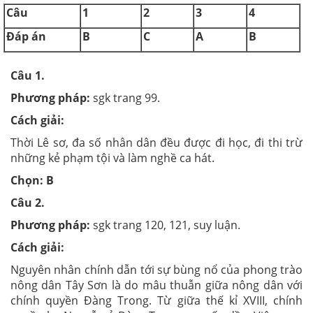
Câu
1
2
3
4
Đáp án
B
C
A
B
Câu 1.
Phương pháp:
sgk trang 99.
Cách giải:
Thời Lê sơ, đa số nhân dân đều được đi học, đi thi trừ
những kẻ phạm tội và làm nghề ca hát.
Chọn: B
Câu 2.
Phương pháp:
sgk trang 120, 121, suy luận.
Cách giải:
Nguyên nhân chính dẫn tới sự bùng nổ của phong trào
nông dân Tây Sơn là do mâu thuẫn giữa nông dân với
chính quyền Đàng Trong. Từ giữa thế kỉ XVIII, chính