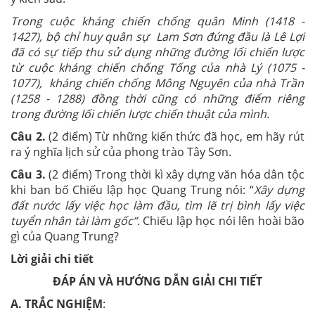
Trong cuộc kháng chiến chống quân Minh (1418
-
1427), bộ chỉ huy quân sự Lam Sơn đứng đầu là Lê Lợi
đã có sự tiếp thu sử dụng những đường lối chiến lược
từ cuộc kháng chiến chống Tống của nhà Lý (1075
-
1077), kháng chiến chống Mông Nguyên của nhà Trần
(1258
- 1288) đồng thời cũng có những điểm riêng
trong đường lối chiến lược chiến thuật của mình.
Câu 2
.
(2 điểm) Từ những kiến thức đã học, em hãy rút
ra ý nghĩa lịch sử của phong trào Tây Sơn.
Câu 3
.
(2 điểm) Trong thời kì xây dựng văn hóa dân tộc
khi ban bố Chiếu lập học Quang Trung nói: “
Xây dựng
đất nước lấy việc học làm đầu, tìm lẽ trị bình lấy việc
tuyển nhân tài làm gốc”.
Chiếu lập học nói lên hoài bão
gì của Quang Trung?
Lời giải chi tiết
ĐÁP ÁN VÀ HƯỚNG DẪN GIẢI CHI TIẾT
A. TRẮC NGHIỆM
: