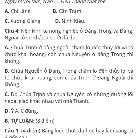
Ngày mười tám, trận ….
Liễu Thăng thất thế
A.
Chi Lăng.
B.
Cần Trạm.
C.
Xương Giang.
D.
Ninh Kiều.
Câu 4
: Nền kinh tế nông nghiệp ở Đàng Trong và Đàng
Ngoài có sự khác biệt lớn là do:
A.
Chúa Trịnh ở đàng ngoài chăm lo đến thủy lợi và tổ
chức khai hoang, còn chúa Nguyễn ở đàng Trong thì
không.
B.
Chúa Nguyễn ở Đàng Trong chăm lo đến thủy lợi và
tổ chức khai hoang, còn chúa Trịnh ở Đàng Ngoài thì
không.
C.
Do Chúa Trịnh và chúa Nguyễn có những đường lối
ngoại giao khác nhau với nhà Thanh.
D.
Ý A, C đúng.
B.
TỰ LUẬN:
(8 điểm)
Câu 1
. (4 điểm) Bằng kiến thức đã học hãy làm sáng tỏ
ý kiến sau: