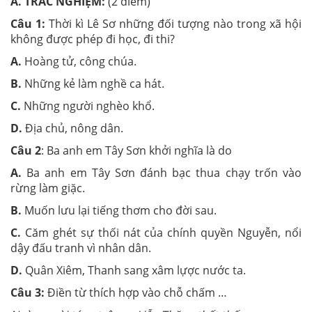
A. TRẮC NGHIỆM:
(2 điểm)
Câu 1:
Thời kì Lê Sơ những đối tượng nào trong xã hội
không được phép đi học, đi thi?
A.
Hoàng tử, công chúa.
B.
Những kẻ làm nghề ca hát.
C.
Những người nghèo khổ.
D.
Địa chủ, nông dân.
Câu 2
: Ba anh em Tây Sơn khởi nghĩa là do
A.
Ba anh em Tây Sơn đánh bạc thua chạy trốn vào
rừng làm giặc.
B.
Muốn lưu lại tiếng thơm cho đời sau.
C.
Căm ghét sự thối nát của chính quyền Nguyễn, nổi
dậy đấu tranh vì nhân dân.
D.
Quân Xiêm, Thanh sang xâm lựợc nước ta.
Câu 3:
Điền từ thích hợp vào chỗ chấm …