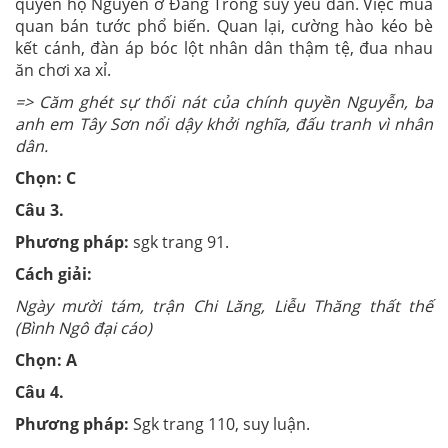
quyền họ Nguyễn ở Đàng Trong suy yếu dần. Việc mua
quan bán tước phổ biến. Quan lại, cường hào kéo bè
kết cánh, đàn áp bóc lột nhân dân thậm tệ, đua nhau
ăn chơi xa xỉ.
=> Căm ghét sự thối nát của chính quyền Nguyễn, ba
anh em Tây Sơn nổi dậy khởi nghĩa, đấu tranh vì nhân
dân.
Chọn: C
Câu 3.
Phương pháp:
sgk trang 91.
Cách giải:
Ngày mười tám, trận
Chi Lăng, Liễu Thăng thất thế
(Bình Ngô đại cáo)
Chọn: A
Câu 4.
Phương pháp:
Sgk trang 110, suy luận.