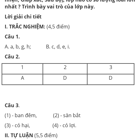
nhất ? Trình bày vai trò của l
ớ
p này.
Lời giải chi tiết
I.
TR
Ắ
C NGHIỆM:
(4,5 điểm)
Câu 1.
A. a, b, g, h; B. c, d, e, i.
Câu 2.
1
2
3
A
D
D
Câu 3
.
(1) - ban đêm, (2) - săn bắt
(3) - có hại, (4) - có lợi.
II. TỰ LUẬN
(5,5 điểm)