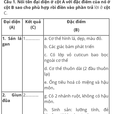
Câu 1. Nối tên đại diện
ở
cột
A
v
ớ
i
đặc
điểm c
ủ
a n
ó
ở
cột
B
sao cho phù h
ợ
p rồi điền vào phần tr
ả
lời ở
cột
C.
Đại diện
Kết quả
Đặc đi
ể
m
(A)
(
C)
(B)
1. Sán lá
1………….
a. Cơ thể hình lá, dẹp, màu đỏ.
gan
b. Các giác bám phát triển
c. Có lớp vỏ cuticun bao bọc
ngoài cơ thể
d. Cơ thể thuôn dài (2 đầu thuôn
lại)
e. Ống tiêu hoá có miệng và hậu
môn
.
2. Giun
2………...
g. Có 2 nhánh ruột, không có hậu
đũa
môn.
h. Sinh sản: lưỡng tính, đẻ