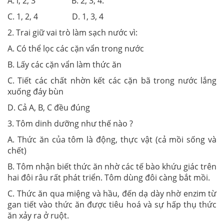
A. l, 2, 3 B. 2, 3, 4.
C. 1, 2, 4 D. 1, 3, 4
2. Trai giữ vai trò làm sạch nước vì:
A. Có thể lọc các cặn vẩn trong nước
B. Lấy các cặn vẩn làm thức ăn
C. Tiết các chất nhờn kết các cặn bã trong nước lắng
xuống đáy bùn
D. Cả A, B, C đều đúng
3. Tôm dinh dưỡng như thế nào ?
A. Thức ăn của tôm là động, thực vật (cả mồi sống và
chết)
B. Tôm nhận biết thức ăn nhờ các tế bào khứu giác trên
hai đôi râu rất phát triển. Tôm dùng đôi càng bắt mồi.
C. Thức ăn qua miệng và hầu, đến dạ dày nhờ enzim từ
gan tiết vào thức ăn được tiêu hoá và sự hấp thụ thức
ăn xảy ra ở ruột.