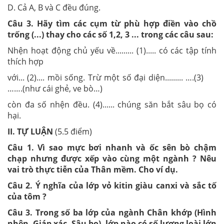
D. Cả A, B và C đều đúng.
Câu 3. Hãy tìm các cụm từ phù h
ợ
p điền vào chồ
trống (...) thay cho các số 1,
2,
3 ... trong các câu sau:
Nhện hoạt động chủ yếu về......... (1)..... có các tập tính
thích hợp
với... (2).... mồi sống. Trừ một số đại diện......... ….(3)
…….(như cái ghẻ, ve bò…)
còn đa số nhện đều. (4)...... chúng săn bắt sâu bọ có
hại.
II.
T
Ự
LUẬN
(5.5 điểm)
Câu 1. Vì sao mực b
ơ
i nhanh và ốc sên bò chậm
chạp nhưng được xếp vào cùng một ngành ? Nêu
vai trò thực tiễn của Thân mềm. Cho ví dụ.
Câu 2. Ý nghĩa của lớp vỏ kitin giàu canxi và sắc tố
của tôm ?
Câu 3. Trong số ba l
ớ
p của ngành Chân khớp (Hình
nhện, Giáp xác, Sâu bọ), lớp nào có số lượng loài
lớn