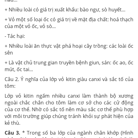
+ Nhiều loài có giá trị xuất khẩu: bào ngư, sò huyết...
+ Vỏ một số loại ốc có giá trị về mặt địa chất: hoá thạch
của một vỏ ốc, vỏ sò...
- Tác hại:
+ Nhiều loài ăn thực vật phá hoại cây trồng: các loài ốc
sên
+ Là vật chủ trung gian truyền bệnh giun, sán: ốc ao, ốc
mút, ốc tai...
Câu 2. Ý nghĩa của lớp vỏ kitin giàu canxi và sắc tố của
tôm:
Lớp vỏ kitin ngấm nhiều canxi làm thành bộ xương
ngoài chắc chắn cho tôm làm cơ sở cho các cử động
của cơ thể. Nhờ có sắc tố nên màu sắc cơ thể phù hợp
với môi trường giúp chúng tránh khỏi sự phát hiện của
kẻ thù.
Câu
3
.
* Trong số ba lớp của ngành chân khớp (Hình