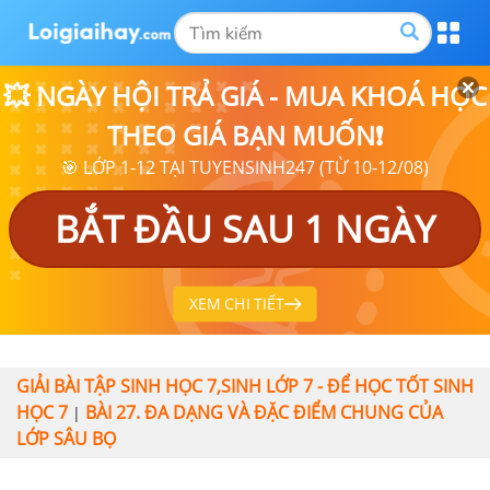
💥 NGÀY HỘI TRẢ GIÁ - MUA KHOÁ HỌC
THEO GIÁ BẠN MUỐN❗
🎯 LỚP 1-12 TẠI TUYENSINH247 (TỪ 10-12/08)
BẮT ĐẦU SAU 1 NGÀY
XEM CHI TIẾT
GIẢI BÀI TẬP SINH HỌC 7,SINH LỚP 7 - ĐỂ HỌC TỐT SINH
HỌC 7
BÀI 27. ĐA DẠNG VÀ ĐẶC ĐIỂM CHUNG CỦA
|
LỚP SÂU BỌ