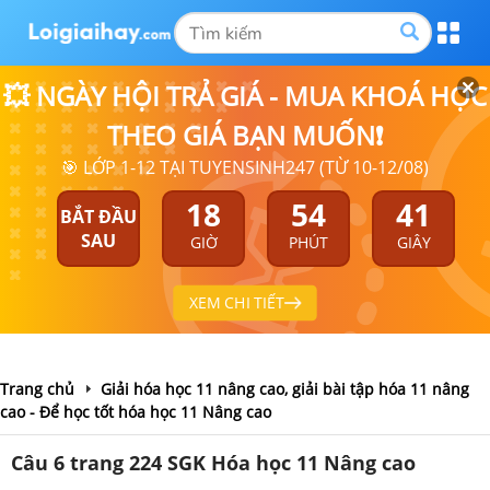
💥 NGÀY HỘI TRẢ GIÁ - MUA KHOÁ HỌC
THEO GIÁ BẠN MUỐN❗
🎯 LỚP 1-12 TẠI TUYENSINH247 (TỪ 10-12/08)
18
54
41
BẮT ĐẦU
SAU
GIỜ
PHÚT
GIÂY
XEM CHI TIẾT
Trang chủ
Giải hóa học 11 nâng cao, giải bài tập hóa 11 nâng
cao - Để học tốt hóa học 11 Nâng cao
Câu 6 trang 224 SGK Hóa học 11 Nâng cao