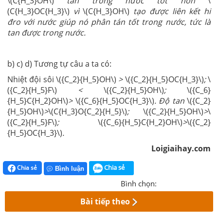
\(C{H_3}OH\)
tan trong nước tốt hơn
\
(C{H_3}OC{H_3}\)
vì
\(C{H_3}OH\)
tạo được liên kết hi
đro với nước giúp nó phân tán tốt trong nước, tức là
tan được trong nước.
b) c) d) Tương tự câu a ta có:
Nhiệt đội sôi \({C_2}{H_5}OH\)
>
\({C_2}{H_5}OC{H_3}\)
;
\
({C_2}{H_5}F\)
<
\({C_2}{H_5}OH\)
;
\({C_6}
{H_5}C{H_2}OH\)
>
\({C_6}{H_5}OC{H_3}\)
. Độ tan
\({C_2}
{H_5}OH\)
>
\(C{H_3}O{C_2}{H_5}\)
;
\({C_2}{H_5}OH\)
>
\
({C_2}{H_5}F\)
;
\({C_6}{H_5}C{H_2}OH\)
>
\({C_2}
{H_5}OC{H_3}\)
.
Loigiaihay.com
Chia sẻ
Chia sẻ
Bình luận
Bình chọn:
Bài tiếp theo