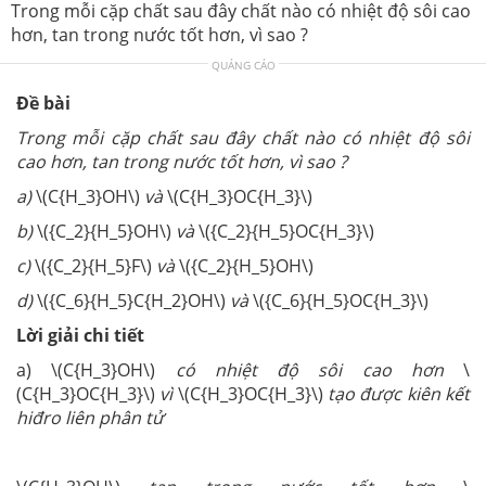
Trong mỗi cặp chất sau đây chất nào có nhiệt độ sôi cao
hơn, tan trong nước tốt hơn, vì sao ?
QUẢNG CÁO
Đề bài
Trong mỗi cặp chất sau đây chất nào có nhiệt độ sôi
cao hơn, tan trong nước tốt hơn, vì sao ?
a)
\(C{H_3}OH\)
và
\(C{H_3}OC{H_3}\)
b)
\({C_2}{H_5}OH\)
và
\({C_2}{H_5}OC{H_3}\)
c)
\({C_2}{H_5}F\)
và
\({C_2}{H_5}OH\)
d)
\({C_6}{H_5}C{H_2}OH\)
và
\({C_6}{H_5}OC{H_3}\)
Lời giải chi tiết
a) \(C{H_3}OH\)
có nhiệt độ sôi cao hơn
\
(C{H_3}OC{H_3}\)
vì
\(C{H_3}OC{H_3}\)
tạo được kiên kết
hiđro liên phân tử