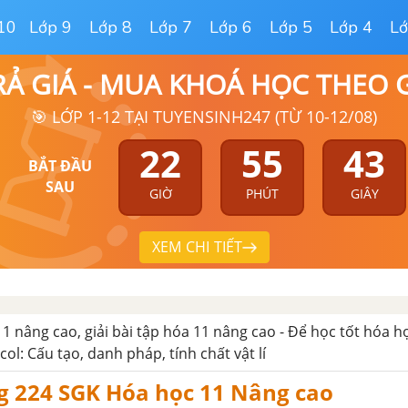
10
Lớp 9
Lớp 8
Lớp 7
Lớp 6
Lớp 5
Lớp 4
Lớ
RẢ GIÁ - MUA KHOÁ HỌC THEO
🎯 LỚP 1-12 TẠI TUYENSINH247 (TỪ 10-12/08)
22
55
42
BẮT ĐẦU
SAU
GIỜ
PHÚT
GIÂY
XEM CHI TIẾT
11 nâng cao, giải bài tập hóa 11 nâng cao - Để học tốt hóa 
col: Cấu tạo, danh pháp, tính chất vật lí
g 224 SGK Hóa học 11 Nâng cao