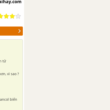
iaihay.com
n tử
ơn, vì sao ?
 ancol biến