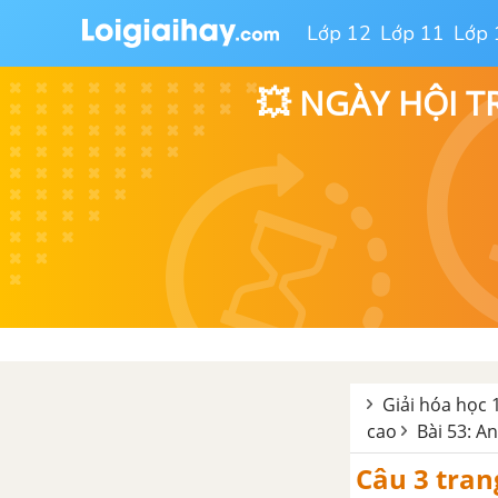
trao đổi ion trong dung dịch
các chất điện li
Lớp 12
Lớp 11
Lớp 
CHƯƠNG II: NHÓM NITƠ
💥 NGÀY HỘI T
Bài 9: Khái quát về nhóm
Nitơ
Bài 10: Nitơ
Bài 11: Amoniac và muối
Amoni
Bài 12: Axit Nitric và muối
Nitrat
Bài 13: Luyện tập tính chất
Giải hóa học 
của nitơ và hợp chất của
cao
Bài 53: An
nitơ
Câu 3 tran
Bài 14: Photpho