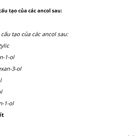
cấu tạo của các ancol sau:
 cấu tạo của các ancol sau:
 isobutylic
ylbutan-1-ol
xan-3-ol
ohexanol
-3-en-1-ol
n-1-ol
ết