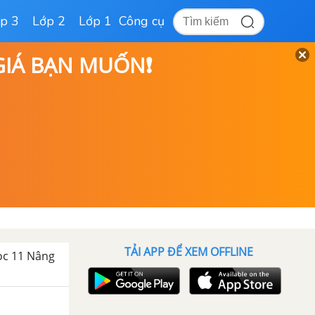
p 3
Lớp 2
Lớp 1
Công cụ
 GIÁ BẠN MUỐN❗
TẢI APP ĐỂ XEM OFFLINE
học 11 Nâng