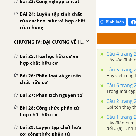
Bài 23: Công nghiệp silicat
BÀI 24: Luyện tập tính chất
của cacbon, silic và hợp chất
Bình luận
của chúng
CHƯƠNG IV: ĐẠI CƯƠNG VỀ HÓA HỌC HỮU CƠ
Câu 4 trang 
Bài 25: Hóa học hữu cơ và
Hãy xác định 
hợp chất hữu cơ
Câu 5 trang 
Bài 26: Phân loại và gọi tên
Hãy viết công 
chất hữu cơ
Câu 6 trang 
Trong mỗi cặp 
Bài 27: Phân tích nguyên tố
Câu 2 trang 
Gọi tên thay t
Bài 28: Công thức phân tử
hợp chất hữu cơ
Câu 1 trang 
Hãy điền cụm t
Bài 29: Luyện tập chất hữu
đổi …(a)…, như
cơ, công thức phân tử