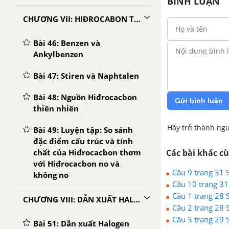
BÌNH LUẬN
CHƯƠNG VII: HIĐROCABON THƠM. NGUỒN HIĐROCABON THIÊN NHIÊN
Bài 46: Benzen và
Ankylbenzen
Bài 47: Stiren và Naphtalen
Bài 48: Nguồn Hiđrocacbon
Gửi bình luận
thiên nhiên
Hãy trở thành ngư
Bài 49: Luyện tập: So sánh
đặc điểm cấu trúc và tính
Các bài khác c
chất của Hiđrocacbon thơm
với Hiđrocacbon no và
Câu 9 trang 31
không no
Câu 10 trang 3
Câu 1 trang 28
CHƯƠNG VIII: DẪN XUẤT HALOGEN. ANCOL - PHENOL
Câu 2 trang 28
Câu 3 trang 29
Bài 51: Dẫn xuất Halogen