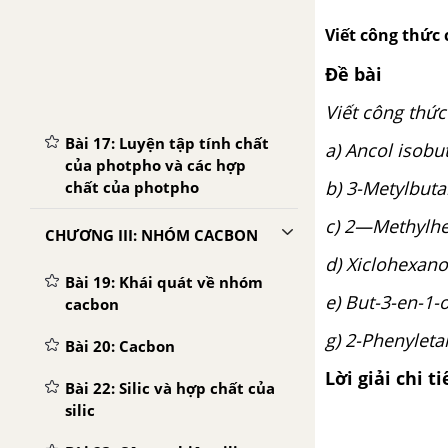
Viết công thức 
Bài 15: Axit photphoric và
muối photphat
Đề bài
Bài 16: Phân bón hóa học
Viết công thức
Bài 17: Luyện tập tính chất
a) Ancol
của photpho và các hợp
b) 3-Met
chất của photpho
c)
2—Methylhe
CHƯƠNG III: NHÓM CACBON
d) Xicl
Bài 19: Khái quát về nhóm
e) But
cacbon
g) 2-Phenyleta
Bài 20: Cacbon
Lời giải chi ti
Bài 22: Silic và hợp chất của
silic