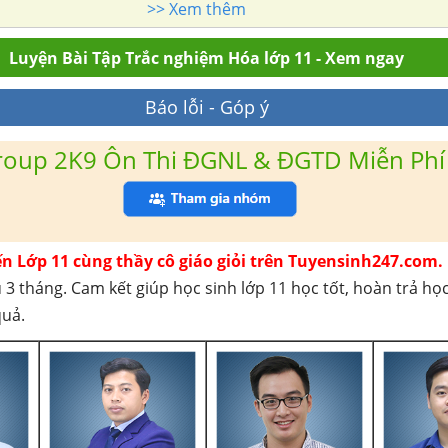
>> Xem thêm
Luyện Bài Tập Trắc nghiệm Hóa lớp 11 - Xem ngay
Báo lỗi - Góp ý
roup 2K9 Ôn Thi ĐGNL & ĐGTD Miễn Phí
ến Lớp 11 cùng thầy cô giáo giỏi trên Tuyensinh247.com.
 3 tháng. Cam kết giúp học sinh lớp 11 học tốt, hoàn trả họ
quả.