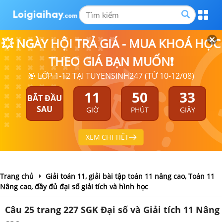
💥 NGÀY HỘI TRẢ GIÁ - MUA KHOÁ HỌC
THEO GIÁ BẠN MUỐN❗
🎯 LỚP 1-12 TẠI TUYENSINH247 (TỪ 10-12/08)
11
50
33
BẮT ĐẦU
SAU
GIỜ
PHÚT
GIÂY
XEM CHI TIẾT
Trang chủ
Giải toán 11, giải bài tập toán 11 nâng cao, Toán 11
Nâng cao, đầy đủ đại số giải tích và hình học
Câu 25 trang 227 SGK Đại số và Giải tích 11 Nâng