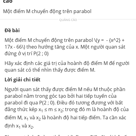
cao
Một điểm M chuyển động trên parabol
QUẢNG CÁO
Đề bài
Một điểm M chuyển động trên parabol \(y = - {x^2} +
17x - 66\) theo hướng tăng của x. Một người quan sát
đứng ở vị trí P(2 ; 0)
Hãy xác định các giá trị của hoành độ điểm M để người
quan sát có thể nhìn thấy được điểm M.
Lời giải chi tiết
Người quan sát thấy được điểm M nếu M thuộc phần
parabol nằm trong góc tạo bởi hai tiếp tuyến của
parabol đi qua P(2 ; 0). Điều đó tương đương với bất
đẳng thức kép x
≤ m ≤ x
; trong đó m là hoành độ của
1
2
điểm M, x
và x
là hoành độ hai tiếp điểm. Ta cần xác
1
2
định x
và x
.
1
2