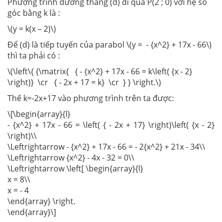
Phương trình đường thẳng (d) đi qua P(2 ; 0) với hệ số
góc bằng k là :
\(y = k(x – 2)\)
Để (d) là tiếp tuyến của parabol \(y = - {x^2} + 17x - 66\)
thì ta phải có :
\(\left\{ {\matrix{ { - {x^2} + 17x - 66 = k\left( {x - 2}
\right)} \cr { - 2x + 17 = k} \cr } } \right.\)
Thế k=-2x+17 vào phương trình trên ta được:
\[\begin{array}{l}
- {x^2} + 17x - 66 = \left( { - 2x + 17} \right)\left( {x - 2}
\right)\\
\Leftrightarrow - {x^2} + 17x - 66 = - 2{x^2} + 21x - 34\\
\Leftrightarrow {x^2} - 4x - 32 = 0\\
\Leftrightarrow \left[ \begin{array}{l}
x = 8\\
x = - 4
\end{array} \right.
\end{array}\]