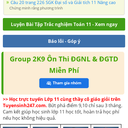
Câu 20 trang 226 SGK Đại số và Giải tích 11 Nâng cao
Chứng minh rằng phương trình
Luyện Bài Tập Trắc nghiệm Toán 11 - Xem ngay
Báo lỗi - Góp ý
Group 2K9 Ôn Thi ĐGNL & ĐGTD
Miễn Phí
>> Học trực tuyến Lớp 11 cùng thầy cô giáo giỏi trên
Tuyensinh247.com.
Bứt phá điểm 9,10 chỉ sau 3 tháng.
Cam kết giúp học sinh lớp 11 học tốt, hoàn trả học phí
nếu học không hiệu quả.