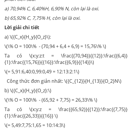
a) 70,94% C, 6,40%H, 6,90% N, còn lại là oxi.
b) 65,92% C, 7,75% H, còn lại là oxi.
Lời giải chi tiết
a) \({C_x}{H_y}{O_z}\):
\(\% O = 100\% - (70,94 + 6,4 + 6,9) = 15,76\% \)
Ta có \(x:y:z:t = \frac{{70,94}}{{12}}:\frac{{6,4}}
{1}:\frac{{15,76}}{{16}}:\frac{{6,9}}{{14}}\)
\(= 5,91:6,40:0,99:0,49 = 12:13:2:1\)
Công thức đơn giản nhất: \({C_{12}}{H_{13}}{O_2}N\)
b) \({C_x}{H_y}{O_z}:\)
\(\% O = 100\% - (65,92 + 7,75) = 26,33\% \)
Ta có \(x:y:z = \frac{{65,92}}{{12}}:\frac{{7,75}}
{1}:\frac{{26,33}}{{16}} \)
\(= 5,49:7,75:1,65 = 10:14:3\)