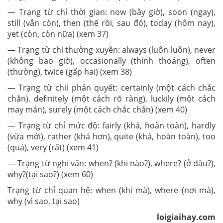
— Trạng từ chỉ thời gian: now (bây giờ), soon (ngay),
still (vẫn còn), then (thế rồi, sau đó), today (hôm nay),
yet (còn, còn nữa) (xem 37)
— Trạng từ chỉ thường xuyên: always (luôn luôn), never
(không bao giờ), occasionally (thỉnh thoảng), often
(thường), twice (gấp hai) (xem 38)
— Trạng từ chiỉ phán quyết: certainly (một cách chắc
chắn), definitely (một cách rõ ràng), luckily (một cách
may mắn), surely (một cách chắc chắn) (xem 40)
— Trạng từ chỉ mức độ: fairly (khá, hoàn toàn), hardly
(vừa mới), rather (khá hơn), quite (khá, hoàn toàn), too
(quá), very (rất) (xem 41)
— Trạng từ nghi vấn: when? (khi nào?), where? (ở đâu?),
why?(tại sao?) (xem 60)
Trạng từ chỉ quan hệ: when (khi mà), where (nơi mà),
why (vì sao, tại sao)
loigiaihay.com