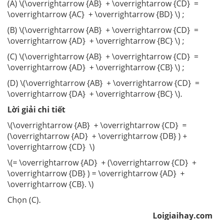
(A) \(\overrightarrow {AB} + \overrightarrow {CD} =
\overrightarrow {AC} + \overrightarrow {BD} \) ;
(B) \(\overrightarrow {AB} + \overrightarrow {CD} =
\overrightarrow {AD} + \overrightarrow {BC} \) ;
(C) \(\overrightarrow {AB} + \overrightarrow {CD} =
\overrightarrow {AD} + \overrightarrow {CB} \) ;
(D) \(\overrightarrow {AB} + \overrightarrow {CD} =
\overrightarrow {DA} + \overrightarrow {BC} \).
Lời giải chi tiết
\(\overrightarrow {AB} + \overrightarrow {CD} =
(\overrightarrow {AD} + \overrightarrow {DB} ) +
\overrightarrow {CD} \)
\(= \overrightarrow {AD} + (\overrightarrow {CD} +
\overrightarrow {DB} ) = \overrightarrow {AD} +
\overrightarrow {CB}. \)
Chọn (C).
Loigiaihay.com