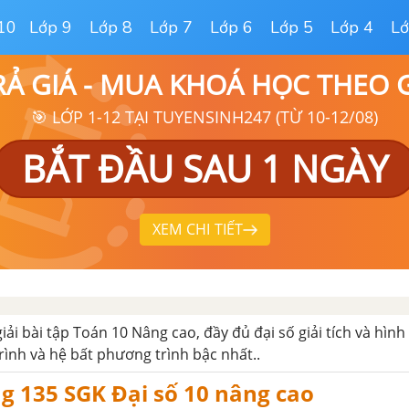
10
Lớp 9
Lớp 8
Lớp 7
Lớp 6
Lớp 5
Lớp 4
Lớ
RẢ GIÁ - MUA KHOÁ HỌC THEO
🎯 LỚP 1-12 TẠI TUYENSINH247 (TỪ 10-12/08)
BẮT ĐẦU SAU 1 NGÀY
XEM CHI TIẾT
giải bài tập Toán 10 Nâng cao, đầy đủ đại số giải tích và hình
rình và hệ bất phương trình bậc nhất..
ng 135 SGK Đại số 10 nâng cao