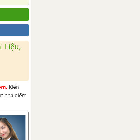
 Liệu,
om,
Kiến
ứt phá điểm