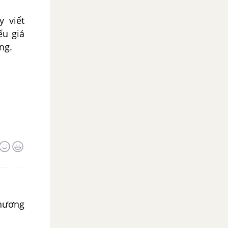
y viết
ếu giá
ng.
phương