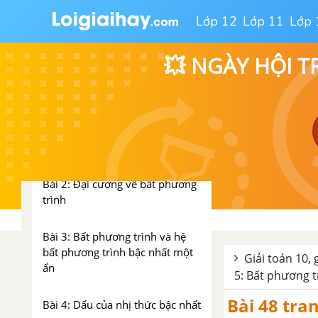
Lớp 12
Lớp 11
Lớp 
Bài tập ôn tập chương 3
💥 NGÀY HỘI T
CHƯƠNG IV. BẤT PHƯƠNG
TRÌNH VÀ HỆ BẤT PHƯƠNG
TRÌNH
Bài 1: Bất đẳng thức và chứng
minh bất đẳng thức
Bài 2: Đại cương về bất phương
trình
Bài 3: Bất phương trình và hệ
bất phương trình bậc nhất một
Giải toán 10, 
ẩn
5: Bất phương t
Bài 48 tra
Bài 4: Dấu của nhị thức bậc nhất