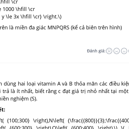
\hfill \cr
e 1000 \hfill \cr
 y \le 3x \hfill \cr} \right.\)
rên là miền đa giác MNPQRS (kể cả biên trên hình)
Đánh giá:
 dùng hai loại vitamin A và B thỏa mãn các điều kiệ
 trả là ít nhất, biết rằng c đạt giá trị nhỏ nhất tại mộ
iền nghiệm (S).
ết:
( {100;300} \right),N\left( {\frac{{800}}{3};\frac{{400
left( {600;300} \right),Q\left( {600;400} \right),\) \( 