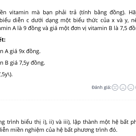
iền vitamin mà bạn phải trả (tính bằng đồng). Hã
biểu diễn c dưới dạng một biểu thức của x và y, n
amin A là 9 đồng và giá một đơn vị vitamin B là 7,5 đồ
ết:
in A giá 9x đồng.
in B giá 7,5y đồng.
,5y\).
Đánh giá:
g trình biểu thị i), ii) và iii), lập thành một hệ bất 
 diễn miền nghiệm của hệ bất phương trình đó.