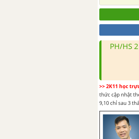
Ôn tập chương III – Phương
pháp tọa độ trong mặt phẳng
Bài tập trắc nghiệm - Chương III.
Phương pháp tọa độ trong mặt
PH/HS 2
phẳng - Toán 10 Nâng cao
ÔN TẬP CUỐI NĂM HÌNH HỌC
- TOÁN 10 NÂNG CAO
>> 2K11 học trự
thức cập nhật th
9,10 chỉ sau 3 t