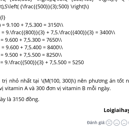
),S\left( {\frac{{500}}{3};500} \right)\)
{l}
t) = 9.100 + 7,5.300 = 3150\\
t) = 9.\frac{{800}}{3} + 7,5.\frac{{400}}{3} = 3400\\
) = 9.600 + 7,5.300 = 7650\\
t) = 9.600 + 7,5.400 = 8400\\
) = 9.500 + 7,5.500 = 8250\\
) = 9.\frac{{500}}{3} + 7,5.500 = 5250
á trị nhỏ nhất tại \(M(100, 300)\) nên phương án tốt n
ị vitamin A và 300 đơn vị vitamin B mỗi ngày.
ày là 3150 đồng.
Loigiaiha
Đánh giá: