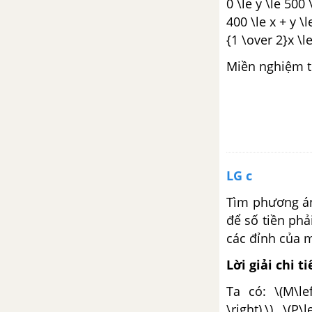
0 \le y \le 500 
Bài 2. Tổng của hai vectơ
400 \le x + y \l
{1 \over 2}x \le
Bài 3. Hiệu của hai vectơ
Miền nghiệm t
Bài 4. Tích của một vectơ với
một số
Bài 5. Trục tọa độ và hệ trục tọa
độ
LG c
Ôn tập chương I - Vectơ - Toán
Tìm phương án
10 Nâng cao
để số tiền phải
các đỉnh của m
CHƯƠNG II. TÍCH VÔ HƯỚNG
CỦA HAI VECTƠ VÀ ỨNG
Lời giải chi ti
DỤNG
Ta có: \(M\left
Bài 1. Giá trị lượng giác của một
\right),\) \(P\