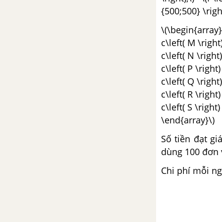
góc bất kì
{500;500} \right
Bài 2. Tích vô hướng của hai
\(\begin{array}
vectơ
c\left( M \righ
c\left( N \righ
Bài 3. Hệ thức lượng trong tam
c\left( P \right
giác
c\left( Q \righ
c\left( R \right
Ôn tập chương II - Tích vô
c\left( S \right
hướng của hai vectơ và ứng
\end{array}\)
dụng - NC
Số tiền đạt gi
Bài tập trắc nghiệm - Chương II.
dùng 100 đơn v
Tích vô hướng của hai vectơ và
Chi phí mỗi ng
ứng dụng - Toán 10 Nâng cao
CHƯƠNG III. PHƯƠNG PHÁP
TỌA ĐỘ TRONG MẶT PHẲNG