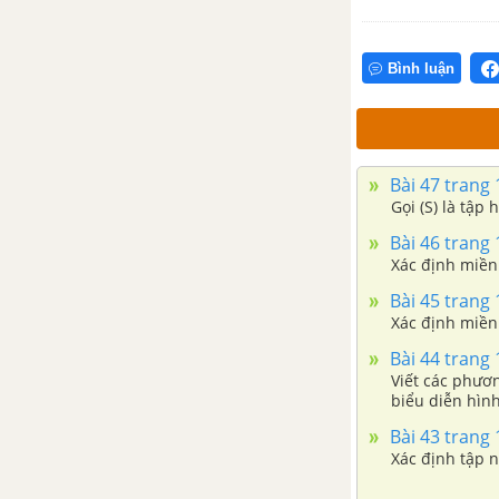
Bài 1. Phương trình tổng quát
của đường thẳng
Bình luận
Bài 2. Phương trình tham số của
đường thẳng
Bài 3. Khoảng cách và góc
Bài 47 trang 
Gọi (S) là tập
Bài 4. Đường tròn
Bài 46 trang 
Xác định miền
Bài 5. Đường Elip
Bài 45 trang 
Xác định miền
Bài 6. Đường hypebol
Bài 44 trang 
Viết các phươn
biểu diễn hìn
Bài 7. Đường Parabol
Bài 43 trang 
Xác định tập 
Bài 8. Ba đường cônic