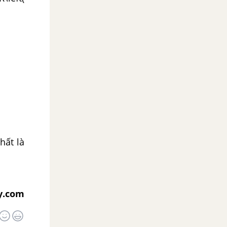
hất là
y.com