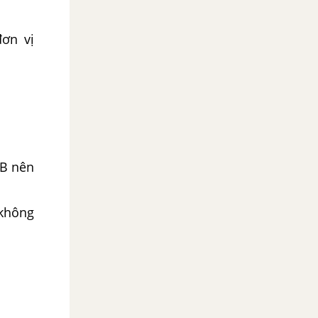
ơn vị
 B nên
 không