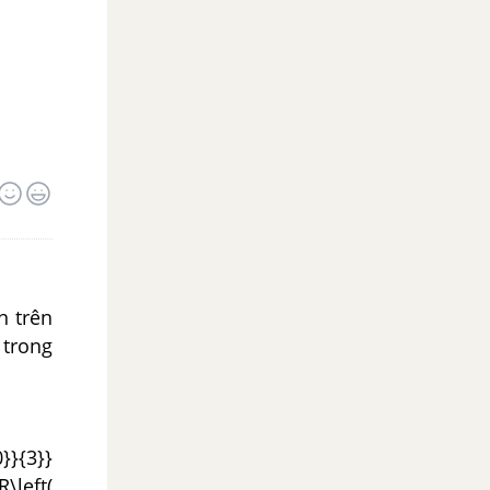
n trên
t trong
}}{3}}
R\left(