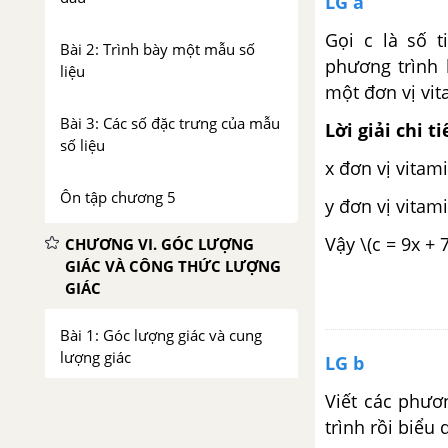
LG a
Gọi c là số t
Bài 2: Trình bày một mẫu số
phương trình 
liệu
một đơn vị vit
Bài 3: Các số đặc trưng của mẫu
Lời giải chi ti
số liệu
x đơn vị vitam
Ôn tập chương 5
y đơn vị vitam
Vậy \(c = 9x + 7
CHƯƠNG VI. GÓC LƯỢNG
GIÁC VÀ CÔNG THỨC LƯỢNG
GIÁC
Bài 1: Góc lượng giác và cung
lượng giác
LG b
Viết các phươn
Bài 2: Giá trị lượng giác của góc
trình rồi biểu
(cung) lượng giác