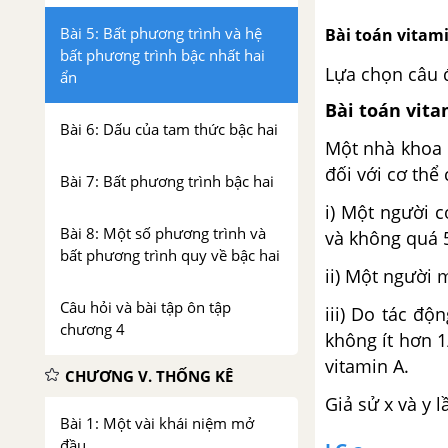
Bài 5: Bất phương trình và hệ
Bài toán vitam
bất phương trình bậc nhất hai
Lựa chọn câu 
ẩn
Bài toán vita
Bài 6: Dấu của tam thức bậc hai
Một nhà khoa 
đối với cơ thể
Bài 7: Bất phương trình bậc hai
i) Một người 
Bài 8: Một số phương trình và
và không quá 5
bất phương trình quy về bậc hai
ii) Một người 
Câu hỏi và bài tập ôn tập
iii) Do tác độ
chương 4
không ít hơn 
vitamin A.
CHƯƠNG V. THỐNG KÊ
Giả sử x và y 
Bài 1: Một vài khái niệm mở
đầu