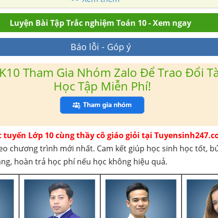
Luyện Bài Tập Trắc nghiệm Toán 10 - Xem ngay
Báo lỗi - Góp ý
K10 Tham Gia Nhóm Zalo Để Trao Đổi Tài
Học Tập Miễn Phí!
c tuyến Lớp 10 cùng thầy cô giáo giỏi tại Tuyensinh247.c
eo chương trình mới nhất. Cam kết giúp học sinh học tốt, b
háng, hoàn trả học phí nếu học không hiệu quả.