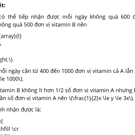
ết:
 có thể tiếp nhận được mỗi ngày không quá 600 đ
hông quá 500 đơn vị vitamin B nên
{array}{l}
\
ght.\)
mỗi ngày cần từ 400 đến 1000 đơn vị vitamin cả A lẫn
\le 1000\).
 vitamin B không ít hơn 1/2 số đơn vị vitamin A nhưng
n số đơn vị vitamin A nên \(\frac{1}{2}x \le y \le 3x\).
nh nhận được là:
x{
\hfill \cr