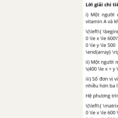
Lời giải chi ti
Bài 3. Giá trị lượng giác của các
i) Một người
góc (cung) có liên quan đặc biệt
vitamin A và k
Bài 4: Một số công thức lượng
\(\left\{ \begin
giác
0 \le x \le 600\
0 \le y \le 500
Ôn tập chương 6 - Góc lượng
\end{array} \ri
giác và công thức lượng giác
ii) Một người 
ÔN TẬP CUỐI NĂM ĐẠI SỐ -
\(400 \le x + y 
TOÁN 10 NÂNG CAO
iii) Số đơn vị
HÌNH HỌC - TOÁN 10 NÂNG CAO
nhiều hơn ba lầ
Hệ phương trì
CHƯƠNG I. VECTƠ
\(\left\{ \matri
Bài 1. Các định nghĩa
0 \le x \le 600 