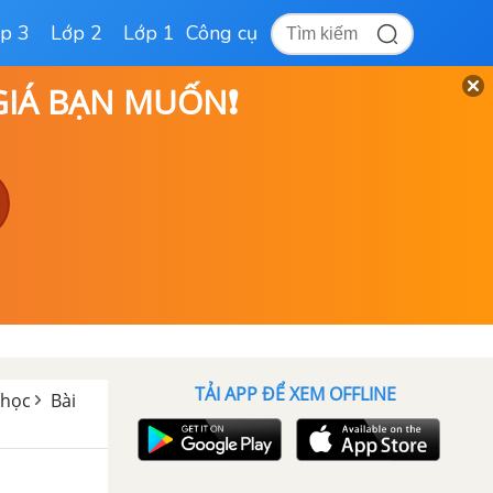
p 3
Lớp 2
Lớp 1
Công cụ
 GIÁ BẠN MUỐN❗
TẢI APP ĐỂ XEM OFFLINE
 học
Bài