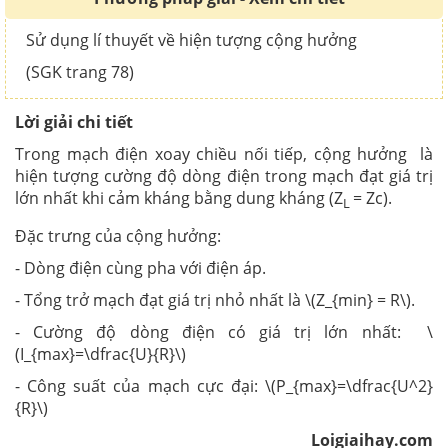
Sử dụng lí thuyết về hiện tượng cộng hưởng
(SGK trang 78)
Lời giải chi tiết
Trong mạch điện xoay chiều nối tiếp, cộng hưởng là
hiện tượng cường độ dòng điện trong mạch đạt giá trị
lớn nhất khi cảm kháng bằng dung kháng (Z
= Zc).
L
Đặc trưng của cộng hưởng:
- Dòng điện cùng pha với điện áp.
- Tổng trở mạch đạt giá trị nhỏ nhất là \(Z_{min} = R\).
- Cường độ dòng điện có giá trị lớn nhất: \
(I_{max}=\dfrac{U}{R}\)
- Công suất của mạch cực đại: \(P_{max}=\dfrac{U^2}
{R}\)
Loigiaihay.com