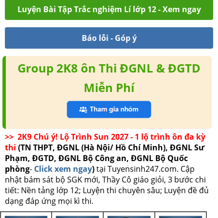
Luyện Bài Tập Trắc nghiệm Lí lớp 12 - Xem ngay
Báo lỗi - Góp ý
Group 2K8 ôn Thi ĐGNL & ĐGTD
Miễn Phí
>> 2K9 Chú ý! Lộ Trình Sun 2027 - 1 lộ trình ôn đa kỳ
thi
(TN THPT, ĐGNL (Hà Nội/ Hồ Chí Minh), ĐGNL Sư
Phạm, ĐGTD, ĐGNL Bộ Công an, ĐGNL Bộ Quốc
phòng
-
Click xem ngay
)
tại Tuyensinh247.com.
Cập
nhật bám sát bộ SGK mới, Thầy Cô giáo giỏi, 3 bước chi
tiết: Nền tảng lớp 12; Luyện thi chuyên sâu; Luyện đề đủ
dạng đáp ứng mọi kì thi.