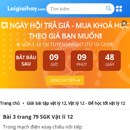
💥 NGÀY HỘI TRẢ GIÁ - MUA KHOÁ HỌC
THEO GIÁ BẠN MUỐN❗
🎯 LỚP 1-12 TẠI TUYENSINH247 (TỪ 10-12/08)
09
09
48
BẮT ĐẦU
SAU
GIỜ
PHÚT
GIÂY
XEM CHI TIẾT
Trang chủ
Giải bài tập vật lý 12, Vật lý 12 - Để học tốt vật lý 12
Bài 3 trang 79 SGK Vật lí 12
Trong mạch điện xoay chiều nối tiếp