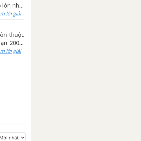
) lớn nhất
m lời giải
ròn thuộc
oạn 2000-
 sản xuất
m lời giải