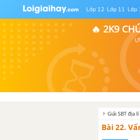
Lớp 12
Lớp 11
Lớp 
🔥 2K9 CH
Ư
Giải SBT địa lí
Bài 22. Vấ