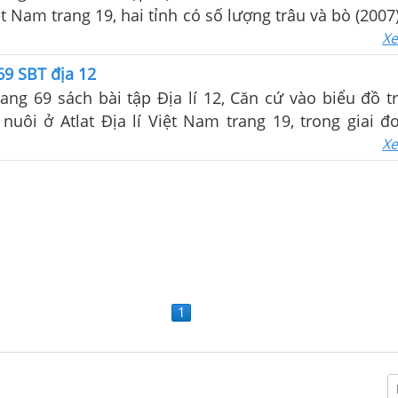
iệt Nam trang 19, hai tỉnh có số lượng trâu và bò (2007
Xe
69 SBT địa 12
rang 69 sách bài tập Địa lí 12, Căn cứ vào biểu đồ t
uôi ở Atlat Địa lí Việt Nam trang 19, trong giai đ
 giá trị sản xuất ngành chăn nuôi trong tổng giá trị
Xe
tăng
1