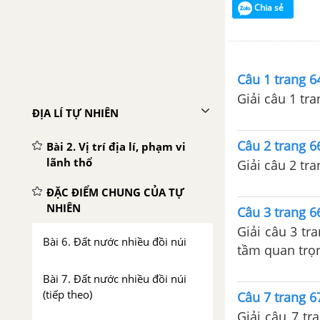
Chia sẻ
Câu 1 trang 6
Giải câu 1 tra
ĐỊA LÍ TỰ NHIÊN
Câu 2 trang 6
Bài 2. Vị trí địa lí, phạm vi
lãnh thổ
Giải câu 2 tra
ĐẶC ĐIỂM CHUNG CỦA TỰ
NHIÊN
Câu 3 trang 6
Giải câu 3 tr
Bài 6. Đất nước nhiều đồi núi
tầm quan trọn
Bài 7. Đất nước nhiều đồi núi
(tiếp theo)
Câu 7 trang 6
Giải câu 7 tr