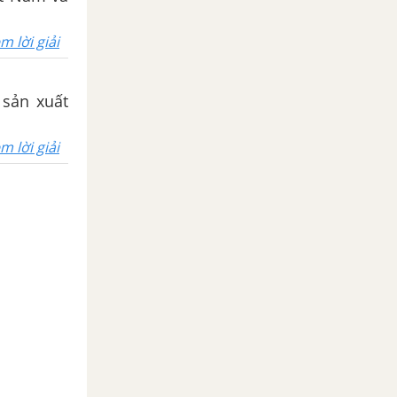
m lời giải
 sản xuất
m lời giải