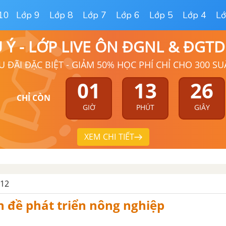
10
Lớp 9
Lớp 8
Lớp 7
Lớp 6
Lớp 5
Lớp 4
Lớ
Ú Ý - LỚP LIVE ÔN ĐGNL & ĐGT
U ĐÃI ĐẶC BIỆT - GIẢM 50% HỌC PHÍ CHỈ CHO 300 SU
01
13
25
CHỈ CÒN
GIỜ
PHÚT
GIÂY
XEM CHI TIẾT
 12
n đề phát triển nông nghiệp