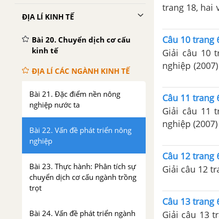
trang 18, hai
ĐỊA LÍ KINH TẾ
phẩm và cây 
Câu 10 trang 
Bài 20. Chuyển dịch cơ cấu
kinh tế
Giải câu 10 
nghiệp (2007)
ĐỊA LÍ CÁC NGÀNH KINH TẾ
tích đất trồn
Bài 21. Đặc điểm nền nông
Câu 11 trang 
nghiệp nước ta
Giải câu 11 
nghiệp (2007) 
Bài 22. Vấn đề phát triển nông
cây công nghi
nghiệp
vùng nào của
Câu 12 trang 
Bài 23. Thực hành: Phân tích sự
Giải câu 12 tr
chuyển dịch cơ cấu ngành trồng
trọt
Câu 13 trang 
Bài 24. Vấn đề phát triển ngành
Giải câu 13 t