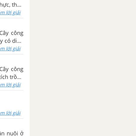
thực, thực
m lời giải
 Cây công
ây có diện
m lời giải
 Cây công
tích trồng
ố ở những
m lời giải
m lời giải
ăn nuôi ở