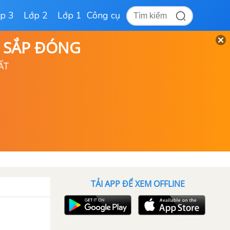
p 3
Lớp 2
Lớp 1
Công cụ
D SẮP ĐÓNG
ẤT
TẢI APP ĐỂ XEM OFFLINE