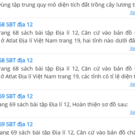
 vùng tập trung quy mô diện tích đất trồng cây lương 
hàng năm lớn nhất ở nước ta là
Xe
68 SBT địa 12
trang 68 sách bài tập Địa lí 12, Căn cứ vào bản đồ
 ở Atlat Địa lí Việt Nam trang 19, hai tỉnh nào dưới đ
g cây công nghiệp lâu năm lớn nhất nước ta?
Xe
68 SBT địa 12
trang 68 sách bài tập Địa lí 12, Căn cứ vào bản đồ
ở Atlat Địa lí Việt Nam trang 19, các tỉnh có tỉ lệ diện 
ệp so với tổng diện tích gieo trồng dưới 10% phân b
Xe
 nước ta?
69 SBT địa 12
ang 69 sách bài tập Địa lí 12, Hoàn thiện sơ đồ sau:
Xe
69 SBT địa 12
rang 69 sách bài tập Địa lí 12, Căn cứ vào bản đồ ch