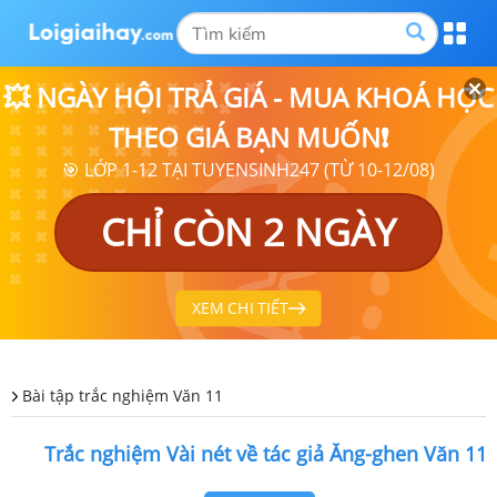
💥 NGÀY HỘI TRẢ GIÁ - MUA KHOÁ HỌC
THEO GIÁ BẠN MUỐN❗
🎯 LỚP 1-12 TẠI TUYENSINH247 (TỪ 10-12/08)
CHỈ CÒN 2 NGÀY
XEM CHI TIẾT
Bài tập trắc nghiệm Văn 11
Trắc nghiệm Vài nét về tác giả Ăng-ghen Văn 11