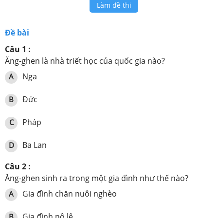
Làm đề thi
Đề bài
Câu 1 :
Ăng-ghen là nhà triết học của quốc gia nào?
Nga
A
Đức
B
Pháp
C
Ba Lan
D
Câu 2 :
Ăng-ghen sinh ra trong một gia đình như thế nào?
Gia đình chăn nuôi nghèo
A
Gia đình nô lệ
B