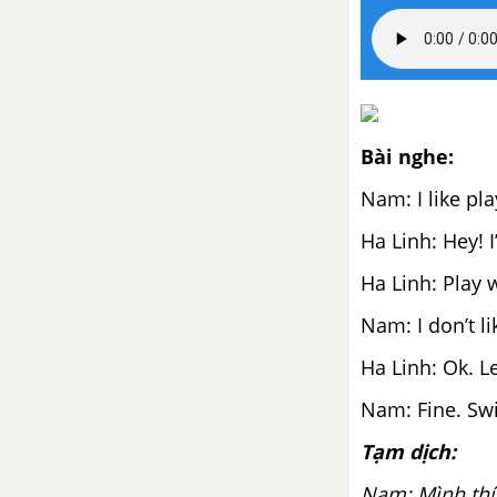
Learn more: Vietnamese
Teachers’ Day
Review 6
Bài nghe:
Review 6
Nam: I like pl
Unit 12: The bird can fly.
Ha Linh: Hey! 
Ha Linh: Play 
Lesson 1
Nam: I don’t li
Lesson 2
Ha Linh: Ok. L
Lesson 3
Nam: Fine. Sw
Tạm dịch:
Phonics
Nam: Mình thíc