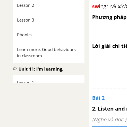
Lesson 2
sw
ing
: cái xí
Phương pháp 
Lesson 3
Phonics
Lời giải chi ti
Learn more: Good behaviours
in classroom
Unit 11: I'm learning.
Lesson 1
Lesson 2
Bài 2
2. Listen and 
Lesson 3
(Nghe và đọc.)
Phonics