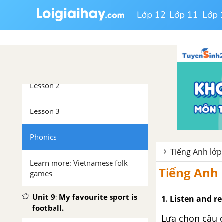
Review 4
Lớp 12
Lớp 11
Lớp 
Unit 8: I like swimming.
Lesson 1
Lesson 2
Lesson 3
Phonics
Tiếng Anh lớp
Learn more: Vietnamese folk
Tiếng Anh 
games
Unit 9: My favourite sport is
1. Listen and re
football.
Lựa chọn câu 