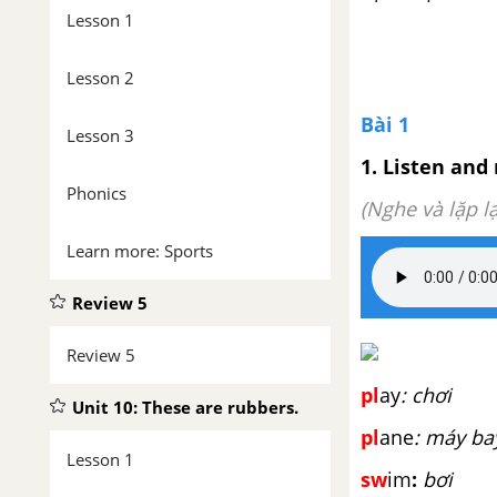
Lesson 1
Lesson 2
Bài 1
Lesson 3
1. Listen and
Phonics
(Nghe và lặp lạ
Learn more: Sports
Review 5
Review 5
pl
ay
: chơi
Unit 10: These are rubbers.
pl
ane
: máy ba
Lesson 1
sw
im
:
bơi