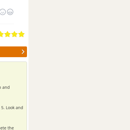
en and
 5. Look and
lete the