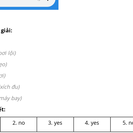
giải:
bơi lội)
ẹo)
ơi)
(xích đu)
máy bay)
ết:
2. no
3. yes
4. yes
5. n