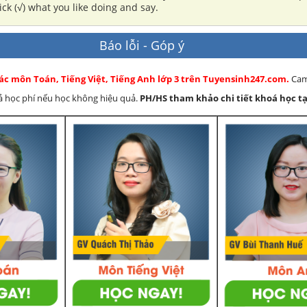
ick (√) what you like doing and say.
Báo lỗi - Góp ý
ác môn Toán, Tiếng Việt, Tiếng Anh lớp 3 trên Tuyensinh247.com.
Cam
rả học phí nếu học không hiệu quả.
PH/HS
tham khảo chi tiết khoá học tạ