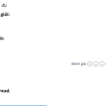
ch đu
giải:
ết:
Đánh giá:
read.