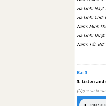
Learn more: Laying eggs –
Ha Linh: Này! 
Giving birth
Ha Linh: Chơi 
Unit 13: I go to school by
Nam: Mình khô
bus.
Ha Linh: Được r
Lesson 1
Nam: Tốt. Bơi th
Lesson 2
Lesson 3
Bài 3
Phonics
3. Listen and 
Learn more: Transport around
(Nghe và khoan
the world
Review 7