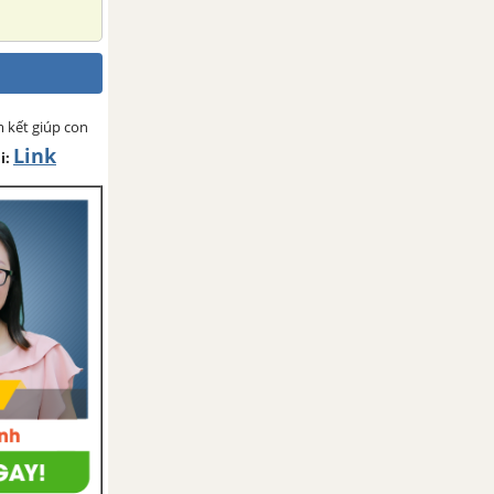
 kết giúp con
Link
i: