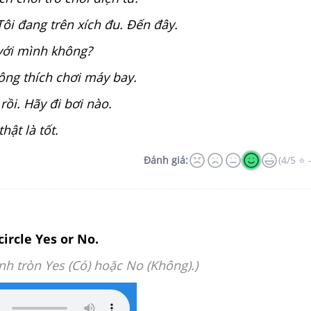
Tôi đang trên xích đu. Đến đây.
với mình không?
ng thích chơi máy bay.
ồi. Hãy đi bơi nào.
ật là tốt.
Đánh giá:
(4/5 ⭐ 
circle Yes or No.
h tròn Yes (Có) hoặc No (Không).)