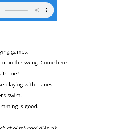
aying games.
I’m on the swing. Come here.
with me?
ke playing with planes.
et’s swim.
imming is good.
h chơi trò chơi điện tử.