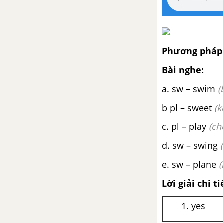
Review 7
Phương pháp 
Bài nghe:
a. sw – swim
(
b pl – sweet
(k
c. pl – play
(ch
d. sw – swing
e. sw – plane
(
Lời giải chi ti
1. yes