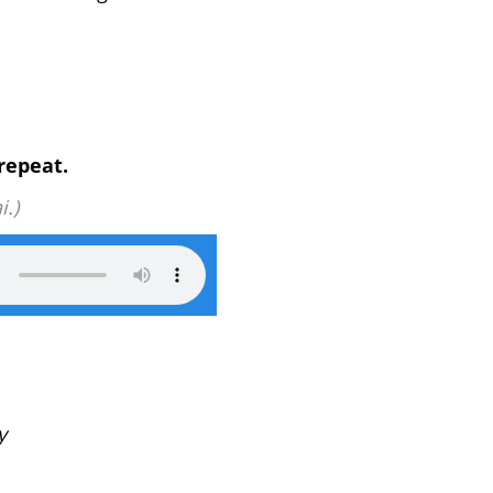
 repeat.
i.)
y