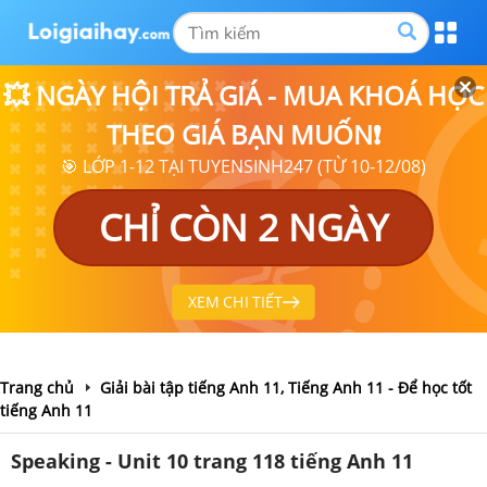
💥 NGÀY HỘI TRẢ GIÁ - MUA KHOÁ HỌC
THEO GIÁ BẠN MUỐN❗
🎯 LỚP 1-12 TẠI TUYENSINH247 (TỪ 10-12/08)
CHỈ CÒN 2 NGÀY
XEM CHI TIẾT
Trang chủ
Giải bài tập tiếng Anh 11, Tiếng Anh 11 - Để học tốt
tiếng Anh 11
Speaking - Unit 10 trang 118 tiếng Anh 11