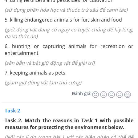
4. using fertilizers and pesticides for cultivation
(sử dụng phân hóa học và thuốc trừ sâu để canh tác)
5. killing endangered animals for fur, skin and food
(giết động vật đang có nguy cơ tuyệt chủng để lấy lông,
da và thức ăn)
6. hunting or capturing animals for recreation or
entertainment
(săn bắn và bắt giữ động vật để giải trí)
7. keeping animals as pets
(giam giữ động vật làm thú cưng)
Đánh giá:
Task 2
Task 2.
Match the reasons in Task 1 with possible
measures for protecting the environment below.
(Nối các lí do trong bài 1 với các biện pháp có thể để