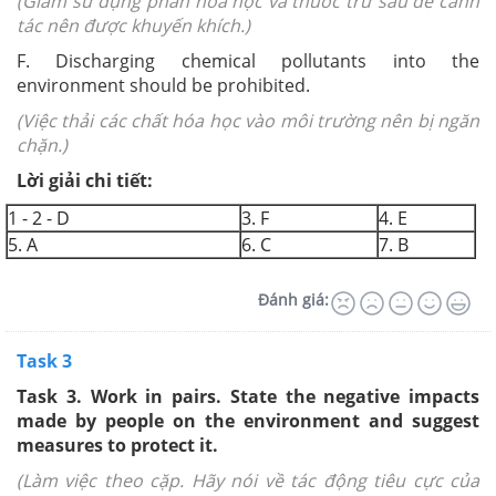
(Giảm sử dụng phân hóa học và thuốc trừ sâu để canh
tác nên được khuyến khích.)
F. Discharging chemical pollutants into the
environment should be prohibited.
(Việc thải các chất hóa học vào môi trường nên bị ngăn
chặn.)
Lời giải chi tiết:
1 - 2 - D
3. F
4. E
5. A
6. C
7. B
Đánh giá:
Task 3
Task 3.
Work in pairs. State the negative impacts
made by people on the environment and suggest
measures to protect it.
(Làm việc theo cặp. Hãy nói về tác động tiêu cực của