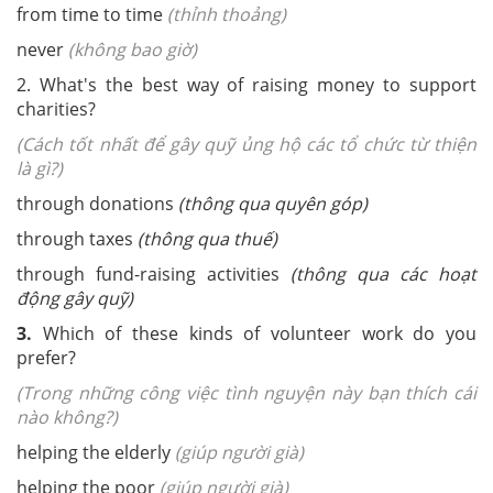
from time to time
(thỉnh thoảng)
never
(không bao giờ)
2. What's the best way of raising money to support
charities?
(Cách tốt nhất để gây quỹ ủng hộ các tổ chức từ thiện
là gì?)
through donations
(thông qua quyên góp)
through taxes
(thông qua thuế)
through fund-raising activities
(thông qua các hoạt
động gây quỹ)
3.
Which of these kinds of volunteer work do you
prefer?
(Trong những công việc tình nguyện này bạn thích cái
nào không?)
helping the elderly
(giúp người già)
helping the poor
(giúp người già)