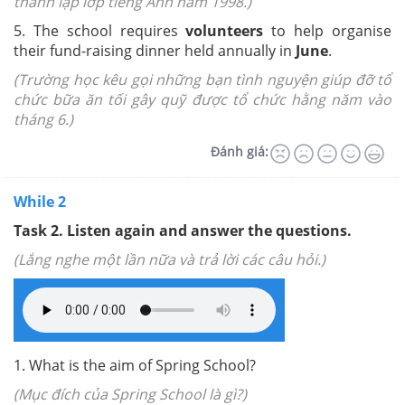
thành lập lớp tiếng Anh năm 1998.)
5. The school requires
volunteers
to help organise
their fund-raising dinner held annually in
June
.
(Trường học kêu gọi những bạn tình nguyện giúp đỡ tổ
chức bữa ăn tối gây quỹ được tổ chức hằng năm vào
tháng 6.)
Đánh giá:
While 2
Task 2.
Listen again and answer the questions.
(Lắng nghe một lần nữa và trả lời các câu hỏi.)
1. What is the aim of Spring School?
(Mục đích của Spring School là gì?)