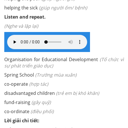
helping the sick
(giúp người ốm/ bệnh)
Listen and repeat.
(Nghe và lặp lại)
Organisation
for Educational Development
(Tổ chức vì
sự phát triển giáo dục)
Spring School
(Trường mùa xuân)
co-operate
(hợp tác)
disadvantaged children
(trẻ em bị khó khăn)
fund-raising
(gây quỹ)
co-ordinate
(điều phối)
Lời giải chi tiết: