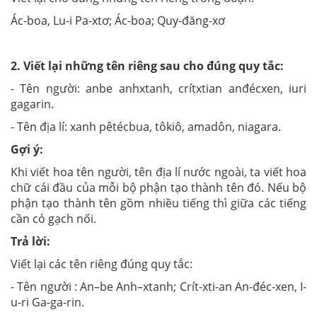
Ác-boa, Lu-i Pa-xtơ; Ác-boa; Quy-đăng-xơ
2. Viết lại những tên riêng sau cho đúng quy tắc:
- Tên người: anbe anhxtanh, crítxtian anđécxen, iuri
gagarin.
- Tên địa lí: xanh pêtécbua, tôkiô, amadôn, niagara.
Gợi ý:
Khi viết hoa tên người, tên địa lí nước ngoài, ta viết hoa
chữ cái đầu của mỗi bộ phận tạo thành tên đó. Nếu bộ
phận tạo thành tên gồm nhiều tiếng thì giữa các tiếng
cần có gạch nối.
Trả lời:
Viết lại các tên riêng đúng quy tắc:
- Tên người : An–be Anh–xtanh; Crít-xti-an An-đéc-xen, I-
u-ri Ga-ga-rin.