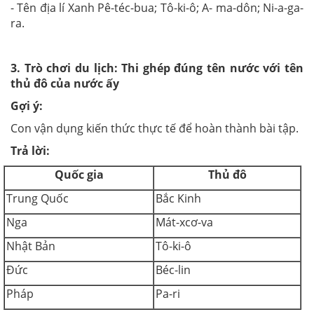
- Tên địa lí Xanh Pê-téc-bua; Tô-ki-ô; A- ma-dôn; Ni-a-ga-
ra.
3. Trò chơi du lịch: Thi ghép đúng tên nước với tên
thủ đô của nước ấy
Gợi ý:
Con vận dụng kiến thức thực tế để hoàn thành bài tập.
Trả lời:
Quốc gia
Thủ đô
Trung Quốc
Bắc Kinh
Nga
Mát-xcơ-va
Nhật Bản
Tô-ki-ô
Đức
Béc-lin
Pháp
Pa-ri