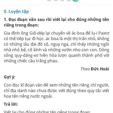
II. Luyện tập
1. Đọc đoạn văn sau rồi viết lại cho đúng những tên
riêng trong đoạn:
Gia đình ông Giô-dép lại chuyển về ác-boa để lu-i Paxtơ
có thể tiếp tục đi học. ác boa là một thị trấn nhỏ, không
có những lâu đài đồ sộ, nguy nga, chỉ thấy những ngôi
nhà nhỏ bé, cổ kính và những vườn nho con con. Dòng
sông quy-dăng-xơ hiền hòa lượn quanh thành phố với
những chiếc cầu trắng phau.
Theo
Đức Hoài
Gợi ý:
Con đọc kĩ đoạn văn để xem những tên riêng chỉ người,
chỉ địa danh nào chưa được viết đúng theo quy tắc viết
hoa tên riêng nước ngoài.
Trả lời:
Viết lại cho đúng những tên riêng trong đoạn: