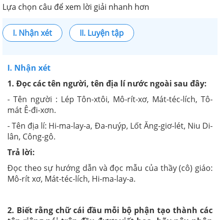
Lựa chọn câu để xem lời giải nhanh hơn
I. Nhận xét
II. Luyện tập
I. Nhận xét
1. Đọc các tên người, tên địa lí nước ngoài sau đây:
- Tên người : Lép Tôn-xtôi, Mô-rít-xơ, Mát-téc-lích, Tô-
mát Ê-đi-xơn.
- Tên địa lí: Hi-ma-lay-a, Đa-nuýp, Lốt Ăng-giơ-lét, Niu Di-
lân, Công-gô.
Trả lời:
Đọc theo sự hướng dẫn và đọc mẫu của thầy (cô) giáo:
Mô-rít xơ, Mát-téc-lích, Hi-ma-lay-a.
2. Biết rằng chữ cái đầu mỗi bộ phận tạo thành các