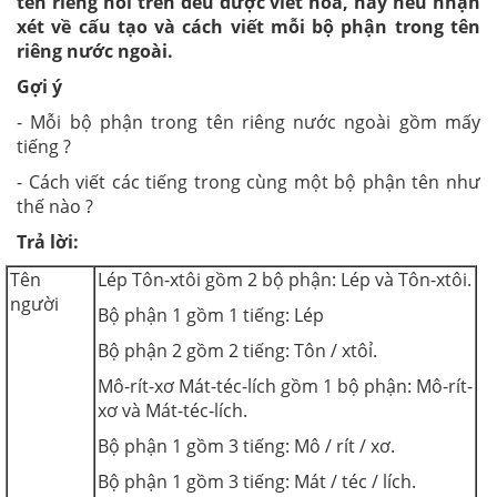
tên riêng nói trên đều được viết hoa, hãy nêu nhận
xét về cấu tạo và cách viết mỗi bộ phận trong tên
riêng nước ngoài.
Gợi ý
- Mỗi bộ phận trong tên riêng nước ngoài gồm mấy
tiếng ?
- Cách viết các tiếng trong cùng một bộ phận tên như
thế nào ?
Trả lời:
Tên
Lép Tôn-xtôi gồm 2 bộ phận: Lép và Tôn-xtôi.
người
Bộ phận 1 gồm 1 tiếng: Lép
Bộ phận 2 gồm 2 tiếng: Tôn / xtôỉ.
Mô-rít-xơ Mát-téc-lích gồm 1 bộ phận: Mô-rít-
xơ và Mát-téc-lích.
Bộ phận 1 gồm 3 tiếng: Mô / rít / xơ.
Bộ phận 1 gồm 3 tiếng: Mát / téc / lích.