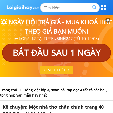
💥 NGÀY HỘI TRẢ GIÁ - MUA KHOÁ HỌC
THEO GIÁ BẠN MUỐN❗
🎯 LỚP 1-12 TẠI TUYENSINH247 (TỪ 10-12/08)
BẮT ĐẦU SAU 1 NGÀY
XEM CHI TIẾT
Trang chủ
Tiếng Việt lớp 4, soạn bài tập đọc 4 tất cả các bài ,
tổng hợp văn mẫu hay nhất
Kể chuyện: Một nhà thơ chân chính trang 40