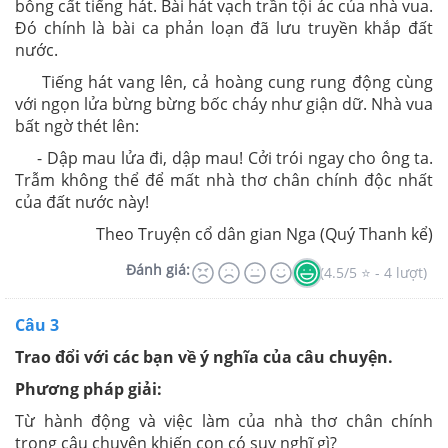
bỗng cất tiếng hát. Bài hát vạch trần tội ác của nhà vua.
Đó chính là bài ca phản loạn đã lưu truyền khắp đất
nước.
Tiếng hát vang lên, cả hoàng cung rung động cùng
với ngọn lửa bừng bừng bốc cháy như giận dữ. Nhà vua
bất ngờ thét lên:
- Dập mau lửa đi, dập mau! Cởi trói ngay cho ông ta.
Trẫm không thể để mất nhà thơ chân chính độc nhất
của đất nước này!
Theo Truyện cổ dân gian Nga (Quý Thanh kể)
Đánh giá:
(4.5/5 ⭐ - 4 lượt)
Câu 3
Trao đổi với các bạn về ý nghĩa của câu chuyện.
Phương pháp giải:
Từ hành động và việc làm của nhà thơ chân chính
trong câu chuyện khiến con có suy nghĩ gì?