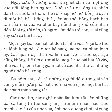
Ngày xưa, ở vương quốc Đa-ghét-xtan có một ông
vua nổi tiếng bạo ngược. Dưới triều đại ông ta, nhân
dân hết sức lầm than. Thế rồi khắp nơi nơi bỗng truyền
đi một bài hát thống thiết, lên án thói hống hách bạo
tàn của nhà vua và phơi bày nỗi thống khổ của nhân
dân. Mọi người dân, từ người lớn đến trẻ con, ai ai cũng
say sưa ca bài hát ấy.
Một ngày kia, bài hát lọt đến tai nhà vua. Ngài lập tức
ra lệnh lùng bắt kì được kẻ sáng tác bài ca phản loạn
ấy. Các quan đại thần và lính cận vệ ra sức sục sạo
cũng không thể tìm được ai là tác giả của bài hát. Vì vậy,
nhà vua hạ lệnh tống giam tất cả các nhà thơ và những
nghệ nhân hát rong.
Ba hôm sau, tất cả những người đó được giải vào
cung, mỗi người phải hát cho nhà vua nghe một bài hát
do chính mình sáng tác.
Các nhà thơ, các nghệ nhân lần lượt tấu lên những
bài ca tụng trí tuệ sáng láng, trái tim nhân hậu, sức
mạnh kì diệu của nhà vua, ánh hào quang chói lọi xung