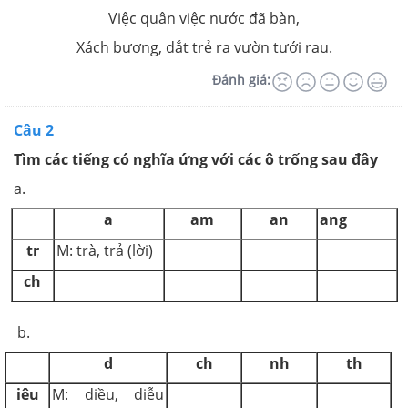
Việc quân việc nước đã bàn,
Xách bương, dắt trẻ ra vườn tưới rau.
Đánh giá:
Câu 2
Tìm các tiếng có nghĩa ứng với các ô trống sau đây
a.
a
am
an
ang
tr
M: trà, trả (lời)
ch
b.
d
ch
nh
th
iêu
M: diều, diễu