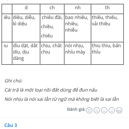
d
ch
nh
th
iêu
diều, diễu,
chiêu đãi,
bao nhiêu,
thiêu, thiếu,
kì diệu
nhiều,
vải thiều
chiều,
nhiễu
chiếu
iu
dìu dặt, dắt
chịu, chắt
nói nhịu,
thiu thiu, bẩn
díu, dịu
chiu
nhíu mày
thỉu
dàng
Ghi chú:
Cái trã là một loại nồi đất dùng để đun nấu
Nói nhịu là nói sai lẫn từ ngữ mà không biết là sai lẫn
Đánh giá:
Câu 3