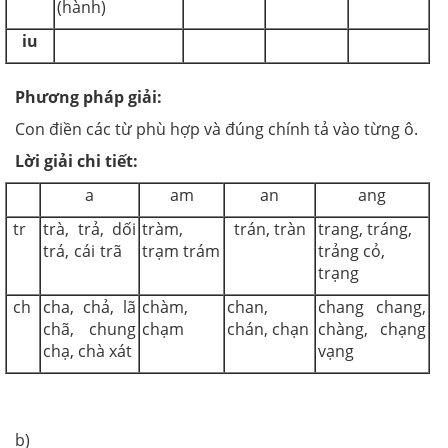
(hành)
iu
Phương pháp giải:
Con điền các từ phù hợp và đúng chính tả vào từng ô.
Lời giải chi tiết:
a
am
an
ang
tr
trà, trả, dối
tràm,
trán, tràn
trang, tráng,
trá, cái trã
trạm trám
trảng cỏ,
trạng
ch
cha, chả, lã
chàm,
chan,
chang chang,
chã, chung
chạm
chán, chạn
chàng, chạng
chạ, chà xát
vạng
b)