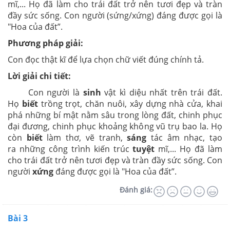
mĩ,... Họ đã làm cho trái đất trở nên tươi đẹp và tràn
đầy sức sống. Con người (sứng/xứng) đáng được gọi là
"Hoa của đất”.
Phương pháp giải:
Con đọc thật kĩ để lựa chọn chữ viết đúng chính tả.
Lời giải chi tiết:
Con người là
sinh
vật kì diệu nhất trên trái đất.
Họ
biết
trồng trọt, chăn nuôi, xây dựng nhà cửa, khai
phá những bí mật nằm sâu trong lòng đất, chinh phục
đại đương, chinh phục khoảng không vũ trụ bao la. Họ
còn
biết
làm thơ, vẽ tranh,
sáng
tác âm nhạc, tạo
ra những công trình kiến trúc
tuyệt
mĩ,... Họ đã làm
cho trái đất trở nên tươi đẹp và tràn đầy sức sống. Con
người
xứng
đáng được gọi là "Hoa của đất”.
Đánh giá:
Bài 3