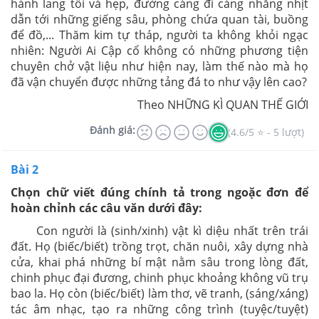
hành lang tối và hẹp, đường càng đi càng nhằng nhịt
dẫn tới những giếng sâu, phòng chứa quan tài, buồng
để đồ,... Thăm kim tự tháp, người ta không khỏi ngạc
nhiên: Người Ai Cập cổ không có những phương tiện
chuyên chở vật liệu như hiện nay, làm thế nào mà họ
đã vận chuyển được những tảng đá to như vậy lên cao?
Theo NHỮNG KÌ QUAN THẾ GIỚI
Đánh giá:
(4.6/5 ⭐ - 5 lượt)
Bài 2
Chọn chữ viết đúng chính tả trong ngoặc đơn để
hoàn chỉnh các câu văn dưới đây:
Con người là (sinh/xinh) vật kì diệu nhất trên trái
đất. Họ (biếc/biết) trồng trọt, chăn nuôi, xây dựng nhà
cửa, khai phá những bí mật nằm sâu trong lòng đất,
chinh phục đại đương, chinh phục khoảng không vũ trụ
bao la. Họ còn (biếc/biết) làm thơ, vẽ tranh, (sáng/xáng)
tác âm nhạc, tạo ra những công trình (tuyệc/tuyệt)