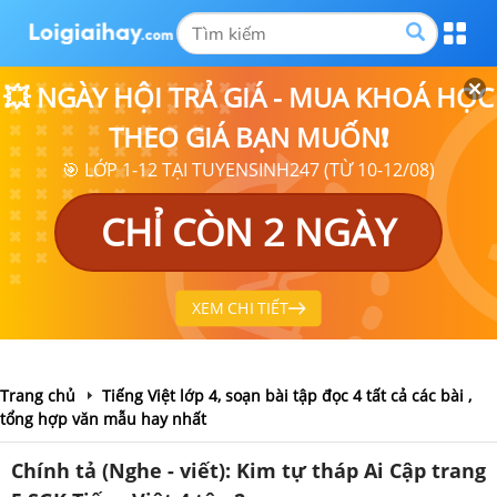
💥 NGÀY HỘI TRẢ GIÁ - MUA KHOÁ HỌC
THEO GIÁ BẠN MUỐN❗
🎯 LỚP 1-12 TẠI TUYENSINH247 (TỪ 10-12/08)
CHỈ CÒN 2 NGÀY
XEM CHI TIẾT
Trang chủ
Tiếng Việt lớp 4, soạn bài tập đọc 4 tất cả các bài ,
tổng hợp văn mẫu hay nhất
Chính tả (Nghe - viết): Kim tự tháp Ai Cập trang