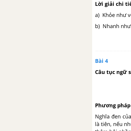
Tập đọc: Khúc hát ru những em
Lời giải chi ti
bé lớn trên lưng mẹ
a) Khỏe như v
Tập làm văn: Luyện tập miêu tả
b) Nhanh như 
các bộ phận của cây cối
Luyện từ và câu: Mở rộng vốn
từ - Cái đẹp
Bài 4
Tập làm văn: Đoạn văn trong
Câu tục ngữ s
bài văn miêu tả cây cối
Tuần 24. Vẻ đẹp muôn màu
Tập đọc: Vẽ về cuộc sống an
Phương pháp 
toàn
Nghĩa đen của
là tiên, nếu n
Chính tả (Nghe - viết): Họa sĩ Tô
Ngọc Vân