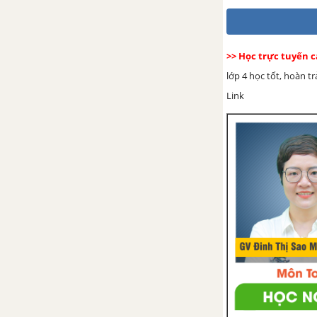
Luyện từ và câu: Mở rộng vốn
từ - Dũng cảm
>> Học trực tuyến c
lớp 4 học tốt, hoàn t
Tập làm văn: Luyện tập xây
dựng mở bài trong bài văn miêu
Link
tả cây cối
Tuần 26. Những người quả
cảm
Tập đọc: Thắng biển
Chính tả (Nghe - viết): Thắng
biển
Luyện từ và câu: Luyện tập về
câu kể Ai là gì?