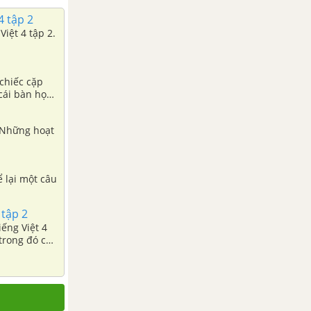
4 tập 2
Việt 4 tập 2.
 chiếc cặp
cái bàn học
. Những hoạt
ể lại một câu
 tập 2
iếng Việt 4
 trong đó có