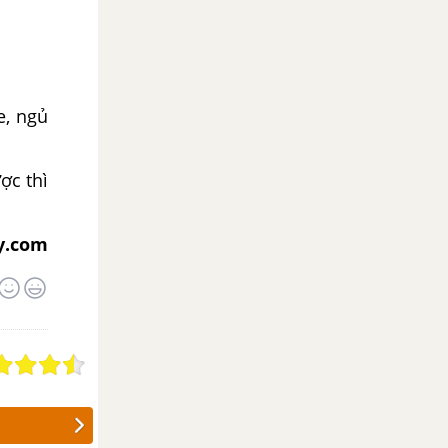
e, ngủ
ợc thì
y.com