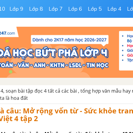
10
Lớp 9
Lớp 8
Lớp 7
Lớp 6
Lớp 5
Lớp 4
Lớ
 4, soạn bài tập đọc 4 tất cả các bài , tổng hợp văn mẫu hay
ta là hoa đất
à câu: Mở rộng vốn từ - Sức khỏe tra
iệt 4 tập 2