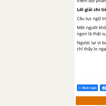
thêm bội phần
Lời giải chi ti
Luyện từ và câu: Câu kể Ai là gì?
Câu tục ngữ tr
Kể chuyện: Kể chuyện được
Một người khỏ
chứng kiến hoặc tham gia
ngon là thật s
Tập đọc: Đoàn thuyền đánh cá
Ngược lại vì 
chỉ thấy lo ng
Tập làm văn: Luyện tập xây
dựng đoạn văn miêu tả cây cối
Luyện từ và câu: Vị ngữ trong
câu kể Ai là gì?
Bình luận
Tập làm văn: Tóm tắt tin tức
Tuần 25. Những người quả
cảm