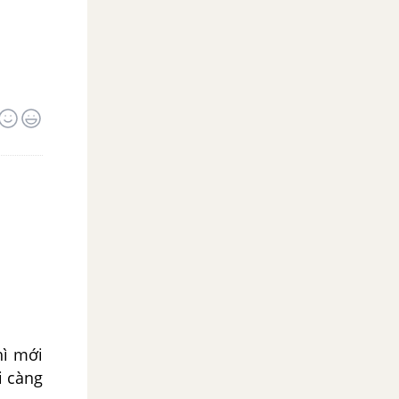
hì mới
i càng