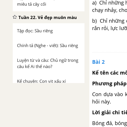
a) Chỉ những h
miêu tả cây cối
chạy nhảy, chơi
Tuần 22. Vẻ đẹp muôn màu
b) Chỉ những 
rắn rỏi, lực lư
Tập đọc: Sầu riêng
Chính tả (Nghe - viết): Sầu riêng
Luyện từ và câu: Chủ ngữ trong
Bài 2
câu kể Ai thế nào?
Kể tên các m
Kể chuyện: Con vịt xấu xí
Phương pháp 
Con dựa vào ki
Tập đọc: Chợ tết
hỏi này.
Tập làm văn: Luyện tập quan sát
Lời giải chi ti
cây cối
Bóng đá, bóng 