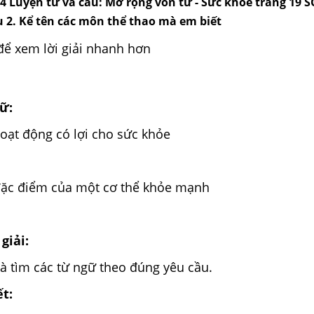
3, 4 Luyện từ và câu: Mở rộng vốn từ - Sức khỏe trang 19 
âu 2. Kể tên các môn thể thao mà em biết
để xem lời giải nhanh hơn
ữ:
oạt động có lợi cho sức khỏe
đặc điểm của một cơ thể khỏe mạnh
giải:
à tìm các từ ngữ theo đúng yêu cầu.
ết: