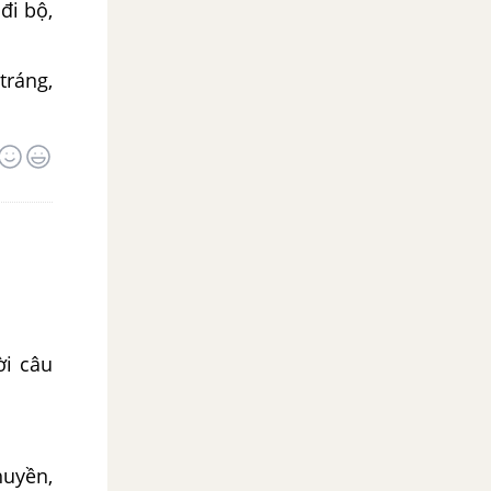
đi bộ,
tráng,
ời câu
huyền,