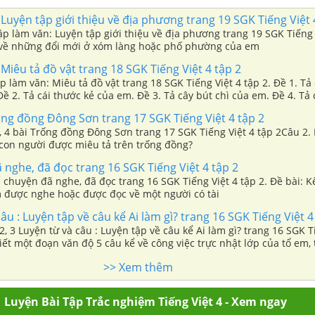
Luyện tập giới thiệu về địa phương trang 19 SGK Tiếng Việt 
Tập làm văn: Luyện tập giới thiệu về địa phương trang 19 SGK Tiếng 
 về những đổi mới ở xóm làng hoặc phố phường của em
Miêu tả đồ vật trang 18 SGK Tiếng Việt 4 tập 2
ập làm văn: Miêu tả đồ vật trang 18 SGK Tiếng Việt 4 tập 2. Đề 1. Tả
ề 2. Tả cái thước kẻ của em. Đề 3. Tả cây bút chì của em. Đề 4. Tả 
nhà của em
ng đồng Đông Sơn trang 17 SGK Tiếng Việt 4 tập 2
 3, 4 bài Trống đồng Đông Sơn trang 17 SGK Tiếng Việt 4 tập 2Câu 2
con người được miêu tả trên trống đồng?
nghe, đã đọc trang 16 SGK Tiếng Việt 4 tập 2
ể chuyện đã nghe, đã đọc trang 16 SGK Tiếng Việt 4 tập 2. Đề bài: K
được nghe hoặc được đọc về một người có tài
âu : Luyện tập về câu kể Ai làm gì? trang 16 SGK Tiếng Việt 4
 2, 3 Luyện từ và câu : Luyện tập về câu kể Ai làm gì? trang 16 SGK T
Viết một đoạn văn độ 5 câu kể về công việc trực nhật lớp của tổ em,
Ai làm gì?
>> Xem thêm
Luyện Bài Tập Trắc nghiệm Tiếng Việt 4 - Xem ngay