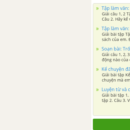
Tập làm văn: 
Tập đọc: Khuất phục tên cướp
Giải câu 1, 2 
biển
Câu 2. Hãy kể
Tập làm văn: 
Luyện từ và câu: Chủ ngữ trong
Giải bài tập T
sách của em. Đ
câu kể Ai là gì?
ở lớp hoặc ở 
Soạn bài: Trố
Giải câu 1, 2,
Chính tả (Nghe - viết): Khuất
động nào của 
phục tên cướp biển
Kể chuyện đã 
Giải bài tập K
Kể chuyện: Những chú bé không
chuyện mà em 
chết
Luyện từ và c
Giải bài tập 1,
Tập đọc: Bài thơ về tiểu đội xe
tập 2. Câu 3. 
không kính
dùng kiểu câu 
Tập làm văn: Luyện tập tóm tắt
tin tức