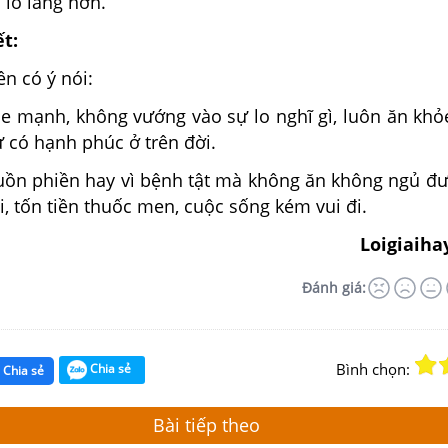
 lo lắng hơn.
ết:
ên có ý nói:
e mạnh, không vướng vào sự lo nghĩ gì, luôn ăn khỏ
ự có hạnh phúc ở trên đời.
buồn phiền hay vì bệnh tật mà không ăn không ngủ đư
ại, tốn tiền thuốc men, cuộc sống kém vui đi.
Loigiaiha
Đánh giá:
Bình chọn:
Chia sẻ
Chia sẻ
Bài tiếp theo