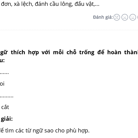
đơn, xà lệch, đánh cầu lông, đấu vật,...
Đánh giá:
ngữ thích hợp với mỗi chỗ trống để hoàn thàn
u:
.....
oi
......
 cắt
giải:
để tìm các từ ngữ sao cho phù hợp.