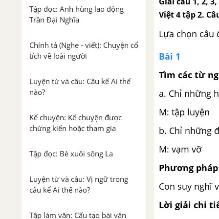
Giải câu 1, 2, 
Tập đọc: Anh hùng lao động
Việt 4 tập 2. C
Trần Đại Nghĩa
Lựa chọn câu 
Chính tả (Nghe - viết): Chuyện cổ
Bài 1
tích về loài người
Tìm các từ ng
Luyện từ và câu: Câu kể Ai thế
nào?
a. Chỉ những h
M: tập luyện
Kể chuyện: Kể chuyện được
chứng kiến hoặc tham gia
b. Chỉ những 
M: vạm vỡ
Tập đọc: Bè xuôi sông La
Phương pháp 
Luyện từ và câu: Vị ngữ trong
Con suy nghĩ v
câu kể Ai thế nào?
Lời giải chi ti
Tập làm văn: Cấu tạo bài văn