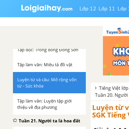
Luyện từ và câu : Luyện tập về
Lớp 12
Lớp 11
Lớp 
câu kể Ai làm gì?
Kể chuyện: Kể chuyện đã nghe,
đã đọc
Tập đọc: Trống đồng Đông Sơn
Tập làm văn: Miêu tả đồ vật
Luyện từ và câu: Mở rộng vốn
từ - Sức khỏe
Tiếng Việt lớp
Tuần 20. Người 
Tập làm văn: Luyện tập giới
Luyện từ v
thiệu về địa phương
SGK Tiếng V
Tuần 21. Người ta là hoa đất