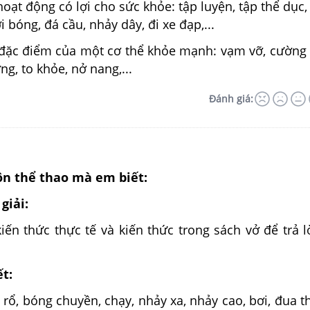
oạt động có lợi cho sức khỏe: tập luyện, tập thể dục, 
 bóng, đá cầu, nhảy dây, đi xe đạp,...
đặc điểm của một cơ thể khỏe mạnh: vạm vỡ, cường 
ỡng, to khỏe, nở nang,...
Đánh giá:
ôn thể thao mà em biết:
giải:
ến thức thực tế và kiến thức trong sách vở để trả l
ết:
rổ, bóng chuyền, chạy, nhảy xa, nhảy cao, bơi, đua t