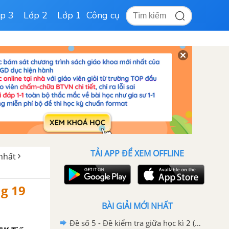
p 3
Lớp 2
Lớp 1
Công cụ
TẢI APP ĐỂ XEM OFFLINE
 nhất
ng 19
BÀI GIẢI MỚI NHẤT
Đề số 5 - Đề kiểm tra giữa học kì 2 (Đề thi giữa học kì 2) – Tiếng Việt 4