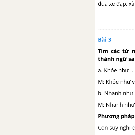
đua xe đạp, xà 
Luyện từ và câu: Mở rộng vốn
từ - Cái đẹp
Tập làm văn: Luyện tập miêu tả
các bộ phận của cây cối
Bài 3
Tuần 23. Vẻ đẹp muôn màu
Tìm các từ 
thành ngữ sa
Tập đọc: Hoa học trò
a. Khỏe như ....
Chính tả (Nghe - viết): Chợ Tết
M: Khỏe như v
b. Nhanh như ...
Luyện từ và câu: Dấu gạch
ngang
M: Nhanh như
Phương pháp 
Kể chuyện: Kể chuyện đã nghe,
đã đọc
Con suy nghĩ 