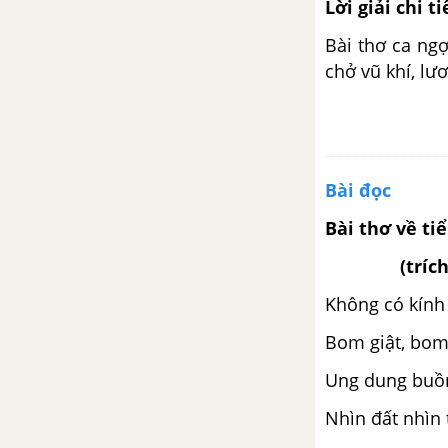
Lời giải chi ti
Tuần 30. Khám phá thế giới
Bài thơ ca ngợ
chở vũ khí, lư
Tập đọc: Hơn một nghìn ngày
vòng quanh trái đất
Chính tả (Nghe - viết): Đường đi
Sa Pa
Bài đọc
Luyện từ và câu: Mở rộng vốn
Bài thơ về ti
từ Du lịch - Thám hiểm
(trích
Kể chuyện: Kể chuyện đã nghe
Không có kính 
đã đọc
Bom giật, bom 
Tập đọc: Dòng sông mặc áo
Ung dung buồng
Nhìn đất nhìn 
Tập làm văn: Luyện tập quan sát