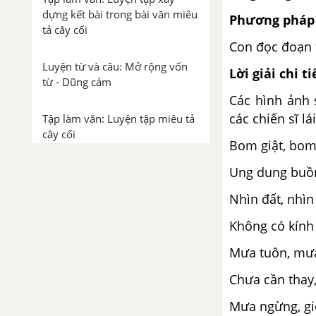
dựng kết bài trong bài văn miêu
Phương pháp 
tả cây cối
Con đọc đoạn t
Luyện từ và câu: Mở rộng vốn
Lời giải chi ti
từ - Dũng cảm
Các hình ảnh 
các chiến sĩ lái
Tập làm văn: Luyện tập miêu tả
cây cối
Bom giật, bom 
Tuần 27. Những người quả
Ung dung buồn
cảm
Nhìn đất, nhìn 
Tập đọc: Dù sao trái đất vẫn
Không có kính 
quay
Mưa tuôn, mưa
Chính tả (Nhớ - viết): Bài thơ về
Chưa cần thay,
tiểu đội xe không kính
Mưa ngừng, gi