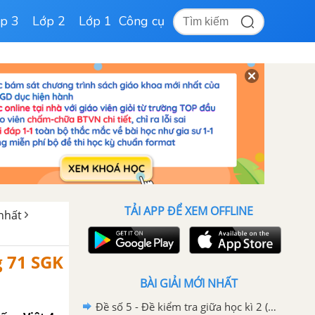
p 3
Lớp 2
Lớp 1
Công cụ
TẢI APP ĐỂ XEM OFFLINE
 nhất
g 71 SGK
BÀI GIẢI MỚI NHẤT
Đề số 5 - Đề kiểm tra giữa học kì 2 (Đề thi giữa học kì 2) – Tiếng Việt 4