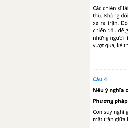
ra các chữ số 1,2,3,4..?
Các chiến sĩ l
thù. Không đòi
Luyện từ và câu: Mở rộng vốn
xe ra trận. Đ
từ Du lịch - Thám hiểm
chiến đấu để 
những người lí
Kể chuyện: Đôi cánh của Ngựa
vượt qua, kẻ t
Trắng
Tập đọc: Trăng ơi...từ đâu đến?
Tập làm văn: Luyện tập tóm tắt
Câu 4
tin tức
Nêu ý nghĩa c
Luyện từ và câu: Giữ phép lịch
Phương pháp 
sự khi bày tỏ yêu cầu, đề nghị
Con suy nghĩ g
Tập làm văn: Cấu tạo của bài
mặt trận giữa
văn miêu tả con vật