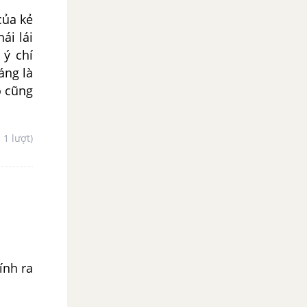
của kẻ
ái lái
 ý chí
áng là
o cũng
- 1 lượt)
ính ra