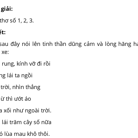
giải:
hơ số 1, 2, 3.
ết:
sau đây nói lên tinh thần dũng cảm và lòng hăng h
 xe:
rung, kính vỡ đi rồi
g lái ta ngồi
trời, nhìn thẳng
ừ thì ướt áo
 xối như ngoài trời.
 lái trăm cây số nữa
ó lùa mau khô thôi.