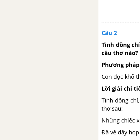
Luyện từ và câu: Câu khiến
Kể chuyện: Kể chuyện được
chứng kiến hoặc tham gia
Câu 2
Tập đọc: Con sẻ
Tình đồng chí
câu thơ nào?
Tập làm văn: Miêu tả cây cối
Phương pháp 
Luyện từ và câu: Cách đặt câu
Con đọc khổ t
khiến
Lời giải chi ti
Tuần 28. Ôn tập giữa học kì
Tình đồng chí
II
thơ sau:
Tiết 1
Những chiếc x
Đã về đây họp 
Tiết 2