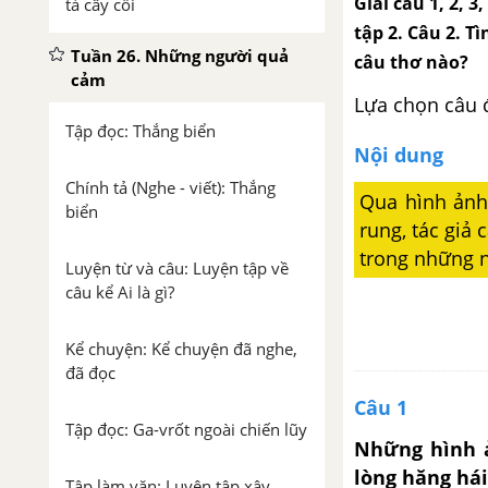
Giải câu 1, 2, 3
tả cây cối
tập 2. Câu 2. T
Tuần 26. Những người quả
câu thơ nào?
cảm
Lựa chọn câu 
Tập đọc: Thắng biển
Nội dung
Chính tả (Nghe - viết): Thắng
Qua hình ảnh
biển
rung, tác giả 
trong những 
Luyện từ và câu: Luyện tập về
câu kể Ai là gì?
Kể chuyện: Kể chuyện đã nghe,
đã đọc
Câu 1
Tập đọc: Ga-vrốt ngoài chiến lũy
Những hình ả
lòng hăng hái 
Tập làm văn: Luyện tập xây