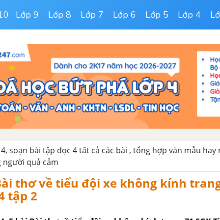
10
Lớp 9
Lớp 8
Lớp 7
Lớp 6
Lớp 5
Lớp 4
Lớ
 4, soạn bài tập đọc 4 tất cả các bài , tổng hợp văn mẫu hay
g người quả cảm
Bài thơ về tiểu đội xe không kính tran
4 tập 2