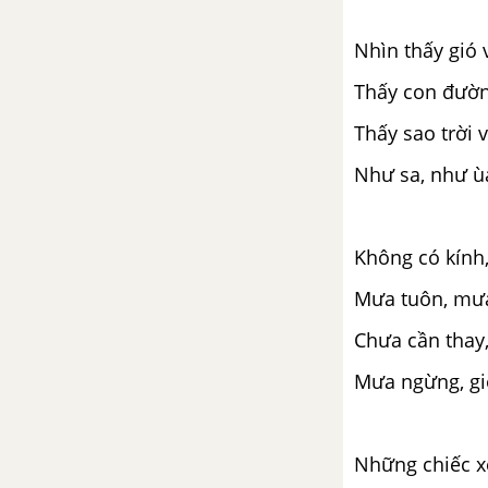
con vật
Nhìn thấy gió
Luyện từ và câu: Câu cảm
Thấy con đườn
Tập làm văn: Điền vào giấy từ in
Thấy sao trời 
sẵn
Như sa, như ùa
Tuần 31. Khám phá thế giới
Tập đọc: Ăng-co Vát
Không có kính,
Chính tả (Nghe - viết): Nghe lời
Mưa tuôn, mưa
chim nói
Chưa cần thay,
Luyện từ và câu: Thêm trạng
Mưa ngừng, gi
ngữ cho câu
Kể chuyện: Kể chuyện được
Những chiếc x
chứng kiến hoặc tham gia