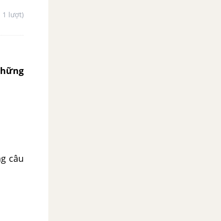
- 1 lượt)
 những
ng câu