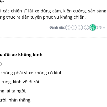
ết:
i các chiến sĩ lái xe dũng cảm, kiên cường, sẵn sàng 
ơng thực ra tiền tuyến phục vụ kháng chiến.
Đánh giá:
(5/5 ⭐ 
ểu đội xe không kính
)
không phải vì xe không có kính
rung, kính vỡ đi rồi
 lái ta ngồi,
trời, nhìn thẳng.