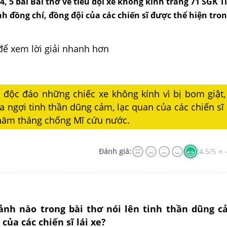
, 4, 5 bài Bài thơ về tiểu đội xe không kính trang 71 SGK T
ình đồng chí, đồng đội của các chiến sĩ được thể hiện tr
để xem lời giải nhanh hơn
 độc đáo những chiếc xe không kính vì bị bom giật
ca ngợi tinh thần dũng cảm, lạc quan của các chiến sĩ 
năm tháng chống Mĩ cứu nước.
Đánh giá:
(4.5/5 ⭐ 
nh nào trong bài thơ nói lên tinh thần dũng c
của các chiến sĩ lái xe?