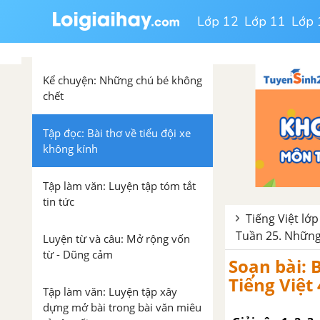
Lớp 12
Lớp 11
Lớp 
Chính tả (Nghe - viết): Khuất
phục tên cướp biển
Kể chuyện: Những chú bé không
chết
Tập đọc: Bài thơ về tiểu đội xe
không kính
Tập làm văn: Luyện tập tóm tắt
tin tức
Tiếng Việt lớp
Tuần 25. Nhữn
Luyện từ và câu: Mở rộng vốn
từ - Dũng cảm
Soạn bài: 
Tiếng Việt 
Tập làm văn: Luyện tập xây
dựng mở bài trong bài văn miêu