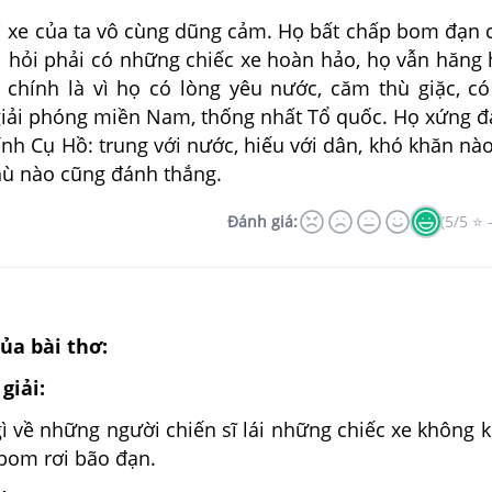
ái xe của ta vô cùng dũng cảm. Họ bất chấp bom đạn 
 hỏi phải có những chiếc xe hoàn hảo, họ vẫn hăng h
ó chính là vì họ có lòng yêu nước, căm thù giặc, có
giải phóng miền Nam, thống nhất Tổ quốc. Họ xứng đ
nh Cụ Hồ: trung với nước, hiếu với dân, khó khăn nà
hù nào cũng đánh thắng.
Đánh giá:
(5/5 ⭐ 
ủa bài thơ:
giải:
ì về những người chiến sĩ lái những chiếc xe không k
 bom rơi bão đạn.