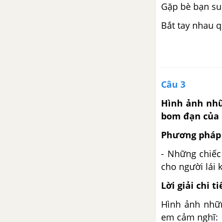
Gặp bè bạn su
Tiết 3
Bắt tay nhau q
Tiết 4
Tiết 5
Câu 3
Tiết 6
Hình ảnh nhữ
bom đạn của 
Tiết 7
Phương pháp 
Tiết 8
- Những chiếc
cho người lái 
Tuần 29. Khám phá thế giới
Lời giải chi ti
Tập đọc: Đường đi Sa Pa
Hình ảnh nhữn
Chính tả (Nghe - viết): Ai đã nghĩ
em cảm nghĩ: