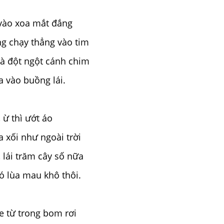
 vào xoa mắt đắng
g chạy thẳng vào tim
và đột ngột cánh chim
 vào buồng lái.
 ừ thì ướt áo
 xối như ngoài trời
 lái trăm cây số nữa
ó lùa mau khô thôi.
e từ trong bom rơi