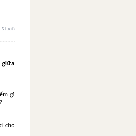
- 5 lượt)
 giữa
iểm gì
?
ợi cho