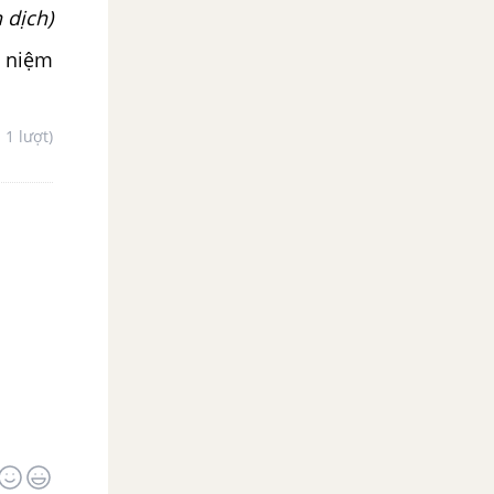
 dịch)
n niệm
- 1 lượt)