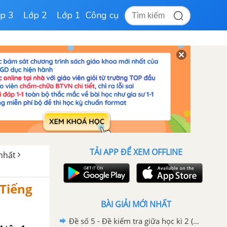
p 3
Lớp 2
Lớp 1
Công cụ
TẢI APP ĐỂ XEM OFFLINE
 nhất
 Tiếng
BÀI GIẢI MỚI NHẤT
Đề số 5 - Đề kiểm tra giữa học kì 2 (Đề thi giữa học kì 2) – Tiếng Việt 4