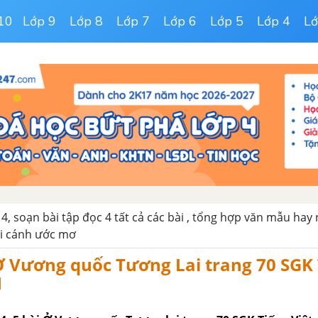
10
Lớp 9
Lớp 8
Lớp 7
Lớp 6
Lớp 5
Lớp 4
Lớ
 4, soạn bài tập đọc 4 tất cả các bài , tổng hợp văn mẫu hay
ôi cánh ước mơ
Ở Vương quốc Tương Lai trang 70 SGK
1