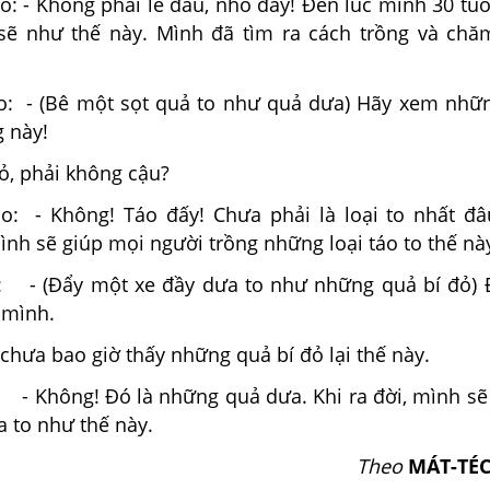
: - Không phải lê đâu, nho đấy! Đến lúc mình 30 tuổ
sẽ như thế này. Mình đã tìm ra cách trồng và ch
: - (Bê một sọt quả to như quả dưa) Hãy xem nhữn
g này!
đỏ, phải không cậu?
: - Không! Táo đấy! Chưa phải là loại to nhất đâ
ình sẽ giúp mọi người trồng những loại táo to thế nà
 - (Đẩy một xe đầy dưa to như những quả bí đỏ) 
 mình.
h chưa bao giờ thấy những quả bí đỏ lại thế này.
 - Không! Đó là những quả dưa. Khi ra đời, mình sẽ
 to như thế này.
Theo
MÁT-TÉC