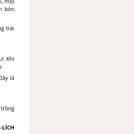
i, mọi
ăm bón
g trái
u! Khi
y.
Đây là
 trồng
-LÍCH