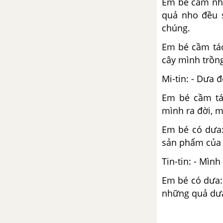
Em bé cầm nho
quả nho đều 
Tiết 2
chúng.
Tiết 3
Em bé cầm táo
cây mình trồn
Tiết 4
Mi-tin: - Dưa 
Tiết 5
Em bé cầm táo
mình ra đời, m
Tiết 6
Em bé có dưa:
sản phẩm của
Tiết 7
Tin-tin: - Mìn
Tiết 8
Em bé có dưa:
những quả dưa
Tuần 11. Có chí thì nên
Tập đọc: Ông Trạng thả diều