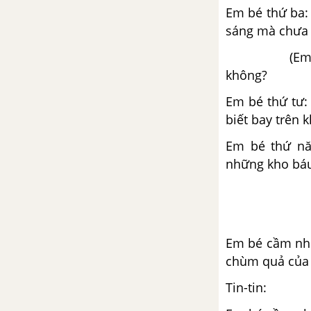
Em bé thứ ba:
Kể chuyện: Kể chuyện được
sáng mà chưa a
chứng kiến hoặc tham gia
(Em bé tỏa r
không?
Tập đọc: Điều ước của vua Mi-
đát
Em bé thứ tư:
biết bay trên
Tập làm văn: Luyện tập phát
triển câu chuyện
Em bé thứ nă
những kho báu 
Luyện từ và câu: Động từ
Tập làm văn: Luyện tập trao đổi
ý kiến với người thân
Em bé cầm nho
chùm quả của 
Tuần 10. Ôn tập giữa học kì I
Tin-tin: - 
Tiết 1