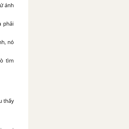
hứ ánh
 phải
nh, nó
ò tìm
u thấy