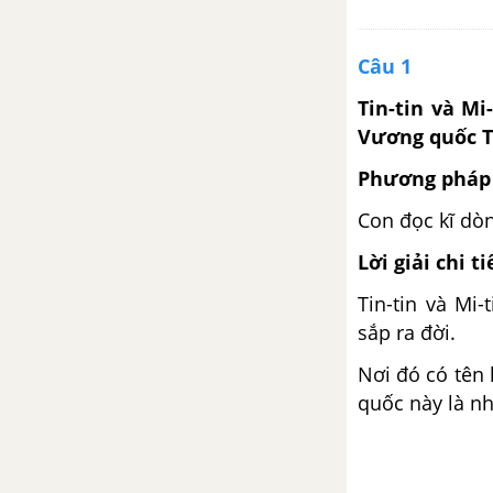
Tuần 12. Có chí thì nên
Câu 1
Tập đọc: "Vua tàu thủy": Bạch
Tin-tin và Mi
Thái Bưởi
Vương quốc T
Phương pháp 
Chính tả (Nghe - viết): Người
chiến sĩ giàu nghị lực
Con đọc kĩ dò
Luyện từ và câu: Mở rộng vốn
Lời giải chi ti
từ Ý chí - Nghị lực
Tin-tin và Mi
sắp ra đời.
Kể chuyện: Kể chuyện đã nghe,
đã đọc
Nơi đó có tên
quốc này là n
Tập đọc: Vẽ trứng
Tập làm văn: Kết bài trong bài