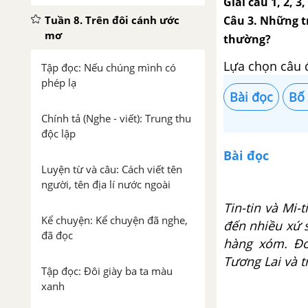
Giải câu 1, 2, 3
Câu 3. Những tr
Tuần 8. Trên đôi cánh ước
mơ
thường?
Lựa chọn câu 
Tập đọc: Nếu chúng mình có
phép lạ
Bài đọc
Bố
Chính tả (Nghe - viết): Trung thu
độc lập
Bài đọc
Luyện từ và câu: Cách viết tên
người, tên địa lí nước ngoài
Tin-tin và Mi-
Kể chuyện: Kể chuyện đã nghe,
đến nhiều xứ 
đã đọc
hàng xóm. Đoạ
Tương Lai và t
Tập đọc: Đôi giày ba ta màu
xanh