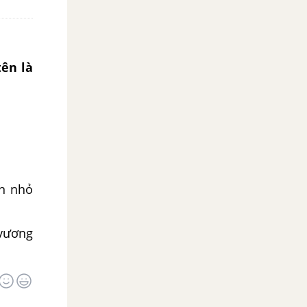
tên là
ạn nhỏ
 vương