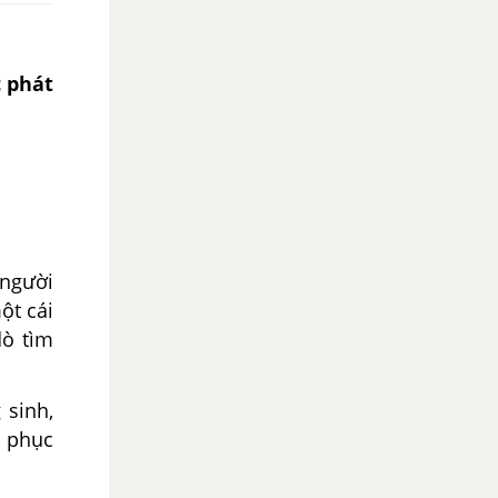
c phát
 người
ột cái
dò tìm
 sinh,
h phục