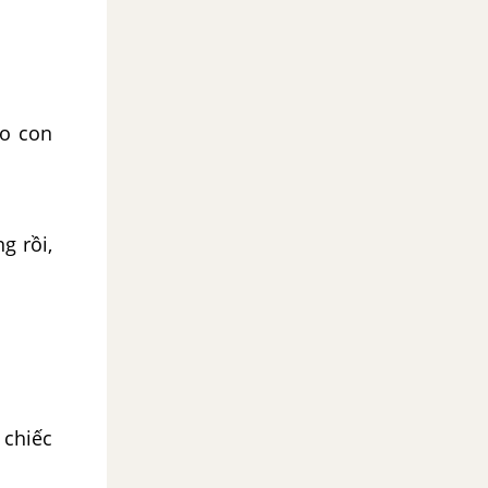
ho con
g rồi,
 chiếc