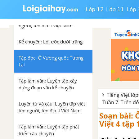
và Cáo
Lớp 12
Lớp 11
Lớp 
Luyện từ và câu: Cách viết
người, tên địa lí Việt Nam
Kể chuyện: Lời ước dưới trăng
Tập đọc: Ở Vương quốc Tương
Lai
Tập làm văn: Luyện tập xây
dựng đoạn văn kể chuyện
Tiếng Việt lớp
Tuần 7. Trên đ
Luyện từ và câu: Luyện tập viết
tên người, tên địa lí Việt Nam
Soạn bài: 
Việt 4 tập 
Tập làm văn: Luyện tập phát
triển câu chuyện