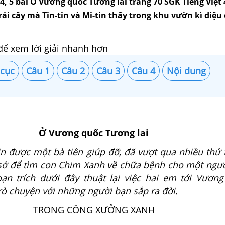
, 4, 5 bài Ở Vương quốc Tương lai trang 70 SGK Tiếng Việt 
ái cây mà Tin-tin và Mi-tin thấy trong khu vườn kì diệu 
để xem lời giải nhanh hơn
 cục
Câu 1
Câu 2
Câu 3
Câu 4
Nội dung
Ở Vương quốc Tương lai
tin được một bà tiên giúp đỡ, đã vượt qua nhiều thử 
sở để tìm con Chim Xanh về chữa bệnh cho một ngư
n trích dưới đây thuật lại việc hai em tới Vươn
rò chuyện với những người bạn sắp ra đời.
TRONG CÔNG XƯỞNG XANH