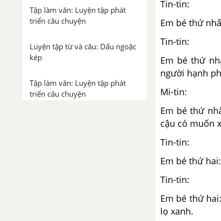
Tin-tin: - C
Tập làm văn: Luyện tập phát
triển câu chuyện
Em bé thứ nhất
Tin-tin: - 
Luyện tập từ và câu: Dấu ngoặc
kép
Em bé thứ nhấ
người hạnh ph
Tập làm văn: Luyện tập phát
Mi-tin: - V
triển câu chuyện
Em bé thứ nhấ
Tuần 9. Trên đôi cánh ước
cậu có muốn 
mơ
Tin-tin: - 
Tập đọc: Thưa chuyện với mẹ
Em bé thứ hai
Chính tả (Nghe - viết): Thợ rèn
Tin-tin: - C
Em bé thứ hai:
Luyện từ và câu: Mở rộng vốn
lọ xanh.
từ: Ước mơ