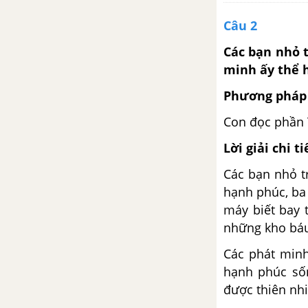
văn kể chuyện
Câu 2
Luyện từ và câu: Tính từ (tiếp
Các bạn nhỏ 
theo)
minh ấy thể 
Tập làm văn: Kể chuyện
Phương pháp 
Con đọc phần
Tuần 13. Có chí thì nên
Lời giải chi ti
Tập đọc: Người tìm đường lên
các vì sao
Các bạn nhỏ t
hạnh phúc, ba 
Chính tả (Nghe - viết): Người tìm
máy biết bay 
đường lên các vì sao
những kho báu 
Các phát minh
Luyện từ và câu: Mở rộng vốn
hạnh phúc sốn
từ: Ý chí - Nghị lực
được thiên nhi