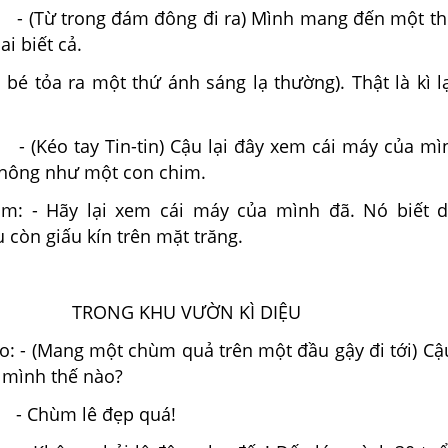
 - (Từ trong đám đông đi ra) Mình mang đến một t
i biết cả.
a một thứ ánh sáng lạ thường). Thật là kì lạ
 - (Kéo tay Tin-tin) Cậu lại đây xem cái máy của mì
 không như một con chim.
m: - Hãy lại xem cái máy của mình đã. Nó biết d
còn giấu kín trên mặt trăng.
TRONG KHU VƯỜN KÌ DIỆU
: - (Mang một chùm quả trên một đầu gậy đi tới) Cậ
mình thế nào?
Chùm lê đẹp quá!