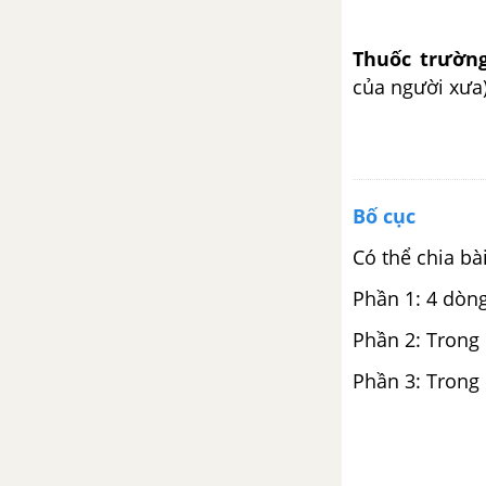
Chính tả (Nghe - viết): Nếu
Thuốc trường
chúng mình có phép lạ
của người xưa)
Luyện từ và câu: Luyện tập về
động từ
Kể chuyện: Bàn chân kì diệu
Bố cục
Có thể chia bà
Tập đọc: Có chí thì nên
Phần 1: 4 dòng
Tập làm văn: Luyện tập trao đổi
Phần 2: Trong
ý kiến với người thân
Phần 3: Trong 
Luyện từ và câu: Tính từ
Tập làm văn: Mở bài trong bài
văn kể chuyện