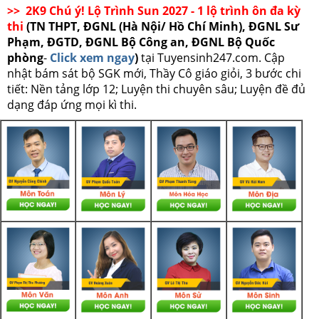
>> 2K9 Chú ý! Lộ Trình Sun 2027 - 1 lộ trình ôn đa kỳ
thi
(TN THPT, ĐGNL (Hà Nội/ Hồ Chí Minh), ĐGNL Sư
Phạm, ĐGTD, ĐGNL Bộ Công an, ĐGNL Bộ Quốc
phòng
-
Click xem ngay
)
tại Tuyensinh247.com.
Cập
nhật bám sát bộ SGK mới, Thầy Cô giáo giỏi, 3 bước chi
tiết: Nền tảng lớp 12; Luyện thi chuyên sâu; Luyện đề đủ
dạng đáp ứng mọi kì thi.