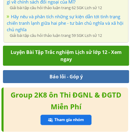
gì về chính sách đối ngoại của Mĩ?
Giải bài tập câu hỏi thảo luận trang 62 SGK Lịch sử 12
Hãy nêu và phân tích những sự kiện dẫn tới tình trạng
chiến tranh lạnh giữa hai phe - tư bản chủ nghĩa và xã hội
chủ nghĩa
Giải bài tập câu hỏi thảo luận trang 59 SGK Lịch sử 12
Luyện Bài Tập Trắc nghiệm Lịch sử lớp 12 - Xem
ngay
Báo lỗi - Góp ý
Group 2K8 ôn Thi ĐGNL & ĐGTD
Miễn Phí