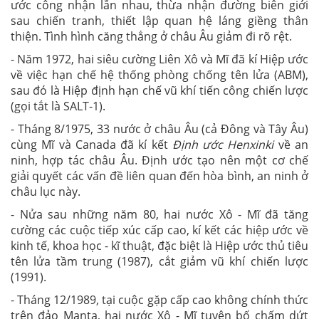
ước công nhận lẫn nhau, thừa nhận đường biên giới
sau chiến tranh, thiết lập quan hệ láng giềng thân
thiện. Tình hình căng thẳng ở châu Âu giảm đi rõ rệt.
- Năm 1972, hai siêu cường Liên Xô và Mĩ đã kí Hiệp ước
về việc hạn chế hệ thống phòng chống tên lửa (ABM),
sau đó là Hiệp định hạn chế vũ khí tiến công chiến lược
(gọi tắt là SALT-1).
- Tháng 8/1975, 33 nước ở châu Âu (cả Đông và Tây Âu)
cùng Mĩ và Canada đã kí kết
Định ước Henxinki
về an
ninh, hợp tác châu Âu. Định ước tạo nên một cơ chế
giải quyết các vấn đề liên quan đến hòa bình, an ninh ở
châu lục này.
- Nửa sau những năm 80, hai nước Xô - Mĩ đã tăng
cường các cuộc tiếp xúc cấp cao, kí kết các hiệp ước về
kinh tế, khoa học - kĩ thuật, đặc biệt là Hiệp ước thủ tiêu
tên lửa tầm trung (1987), cắt giảm vũ khí chiến lược
(1991).
- Tháng 12/1989, tại cuộc gặp cấp cao không chính thức
trên đảo Manta, hai nước Xô - Mĩ tuyên bố chấm dứt