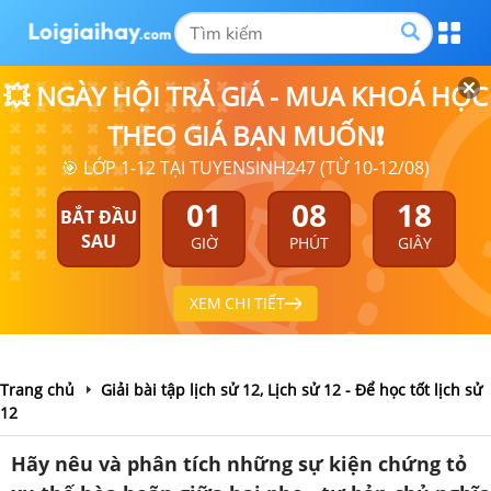
💥 NGÀY HỘI TRẢ GIÁ - MUA KHOÁ HỌC
THEO GIÁ BẠN MUỐN❗
🎯 LỚP 1-12 TẠI TUYENSINH247 (TỪ 10-12/08)
01
08
17
BẮT ĐẦU
SAU
GIỜ
PHÚT
GIÂY
XEM CHI TIẾT
Trang chủ
Giải bài tập lịch sử 12, Lịch sử 12 - Để học tốt lịch sử
12
Hãy nêu và phân tích những sự kiện chứng tỏ