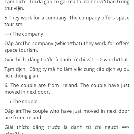
Tạm dịch: Tôi đã gặp cô gái mà tôi đã nói với bạn trong
thư viện.
5 They work for a company. The company offers space
tourism.
⟶ The company
Đáp án:The company (which/that) they work for offers
space tourism.
Giải thích: đằng trước là danh từ chỉ vật ==> which/that
Tạm dịch: Công ty mà họ làm việc cung cấp dịch vụ du
lịch không gian.
6. The couple are from Ireland. The couple have just
moved in next door.
⟶ The couple
Đáp án:The couple who have just moved in next door
are from Ireland.
Giải thích: đằng trước là danh từ chỉ người ==>
who/that