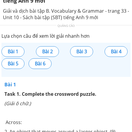
tiếng Anh 9 mới
Giải và dịch bài tập B. Vocabulary & Grammar - trang 33 -
Unit 10 - Sách bài tập (SBT) tiếng Anh 9 mới
QUẢNG CÁO
Lựa chọn câu để xem lời giải nhanh hơn
Bài 1
Bài 2
Bài 3
Bài 4
Bài 5
Bài 6
Bài 1
Task 1. Complete the crossword puzzle.
(Giải ô chữ.)
Across:
2. An object that moves around a larger object. (9)