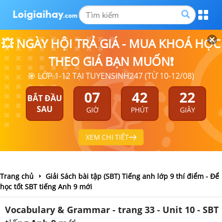
💥 NGÀY HỘI TRẢ GIÁ - MUA KHOÁ HỌC
THEO GIÁ BẠN MUỐN❗
🎯 LỚP 1-12 TẠI TUYENSINH247 (TỪ 10-12/08)
07
42
21
BẮT ĐẦU
SAU
GIỜ
PHÚT
GIÂY
XEM CHI TIẾT
Trang chủ
Giải Sách bài tập (SBT) Tiếng anh lớp 9 thí điểm - Để
học tốt SBT tiếng Anh 9 mới
Vocabulary & Grammar - trang 33 - Unit 10 - SBT