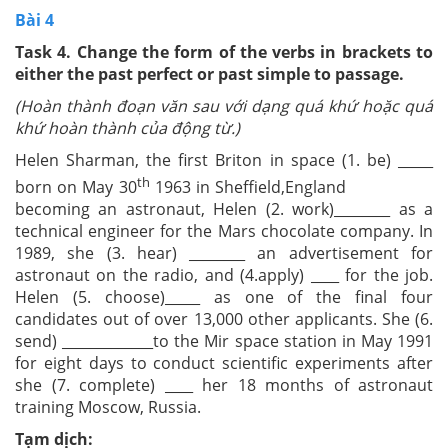
Bài 4
Task 4. Change the form of the verbs in brackets to
either the past perfect or past simple to passage.
(Hoàn thành đoạn văn sau với dạng quá khứ hoặc quá
khứ hoàn thành của động từ.)
Helen Sharman, the first Briton in space (1. be) _____
th
born on May 30
1963 in Sheffield,England
becoming an astronaut, Helen (2. work)________ as a
technical engineer for the Mars chocolate company. In
1989, she (3. hear) ________ an advertisement for
astronaut on the radio, and (4.apply) ____ for the job.
Helen (5. choose)_____ as one of the final four
candidates out of over 13,000 other applicants. She (6.
send) _____________to the Mir space station in May 1991
for eight days to conduct scientific experiments after
she (7. complete) ____ her 18 months of astronaut
training Moscow, Russia.
Tạm dịch: