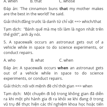
A. when B. that C. whose
Đáp án: 'The cinnamon buns
that
my mother makes
are the best in the world!’ he said.
Giải thích:đằng trước là danh từ chỉ vật ==> which/that
Tạm dịch: "Bánh quế mà mẹ tôi làm là ngon nhất trên
thế giới!", anh ấy nói.
5. A spacewalk occurs an astronaut gets out of a
vehicle while in space to do science experiments, or
conduct repairs.
A. who B. what C. when
Đáp án: A spacewalk occurs
when
an astronaut gets
out of a vehicle while in space to do science
experiments, or conduct repairs.
Giải thích: nối với mệnh đề chỉ thời gian ==> when
Tạm dịch: Một chuyến đi bộ trong không gian đã diễn
ra khi một phi hành gia đi ra khỏi xe khi đang ở trong
vũ trụ để thực hiện các thí nghiệm khoa học hoặc tiến