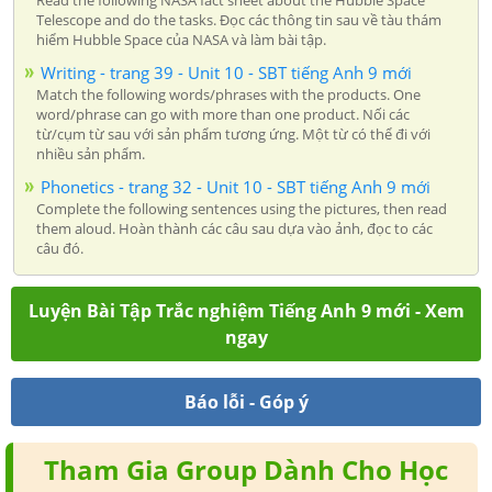
Read the following NASA fact sheet about the Hubble Space
Telescope and do the tasks. Đọc các thông tin sau về tàu thám
hiểm Hubble Space của NASA và làm bài tập.
Writing - trang 39 - Unit 10 - SBT tiếng Anh 9 mới
Match the following words/phrases with the products. One
word/phrase can go with more than one product. Nối các
từ/cụm từ sau với sản phẩm tương ứng. Một từ có thể đi với
nhiều sản phẩm.
Phonetics - trang 32 - Unit 10 - SBT tiếng Anh 9 mới
Complete the following sentences using the pictures, then read
them aloud. Hoàn thành các câu sau dựa vào ảnh, đọc to các
câu đó.
Luyện Bài Tập Trắc nghiệm Tiếng Anh 9 mới - Xem
ngay
Báo lỗi - Góp ý
Tham Gia Group Dành Cho Học