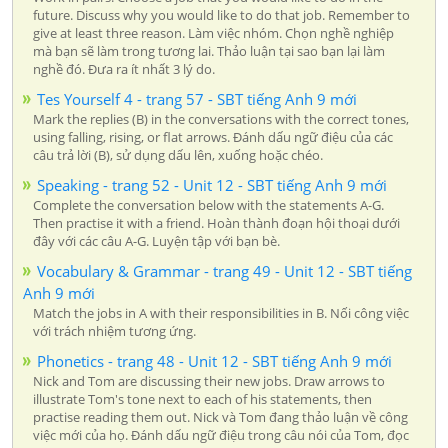
future. Discuss why you would like to do that job. Remember to
give at least three reason. Làm việc nhóm. Chọn nghề nghiệp
mà bạn sẽ làm trong tương lai. Thảo luận tại sao bạn lại làm
nghề đó. Đưa ra ít nhất 3 lý do.
Tes Yourself 4 - trang 57 - SBT tiếng Anh 9 mới
Mark the replies (B) in the conversations with the correct tones,
using falling, rising, or flat arrows. Đánh dấu ngữ điệu của các
câu trả lời (B), sử dụng dấu lên, xuống hoặc chéo.
Speaking - trang 52 - Unit 12 - SBT tiếng Anh 9 mới
Complete the conversation below with the statements A-G.
Then practise it with a friend. Hoàn thành đoạn hội thoại dưới
đây với các câu A-G. Luyện tập với bạn bè.
Vocabulary & Grammar - trang 49 - Unit 12 - SBT tiếng
Anh 9 mới
Match the jobs in A with their responsibilities in B. Nối công việc
với trách nhiệm tương ứng.
Phonetics - trang 48 - Unit 12 - SBT tiếng Anh 9 mới
Nick and Tom are discussing their new jobs. Draw arrows to
illustrate Tom's tone next to each of his statements, then
practise reading them out. Nick và Tom đang thảo luận về công
việc mới của họ. Đánh dấu ngữ điệu trong câu nói của Tom, đọc