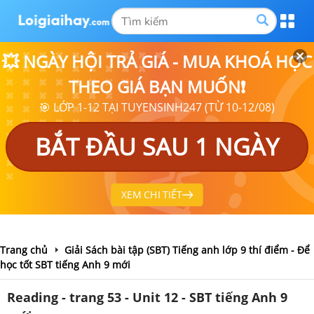
💥 NGÀY HỘI TRẢ GIÁ - MUA KHOÁ HỌC
THEO GIÁ BẠN MUỐN❗
🎯 LỚP 1-12 TẠI TUYENSINH247 (TỪ 10-12/08)
BẮT ĐẦU SAU 1 NGÀY
XEM CHI TIẾT
Trang chủ
Giải Sách bài tập (SBT) Tiếng anh lớp 9 thí điểm - Để
học tốt SBT tiếng Anh 9 mới
Reading - trang 53 - Unit 12 - SBT tiếng Anh 9