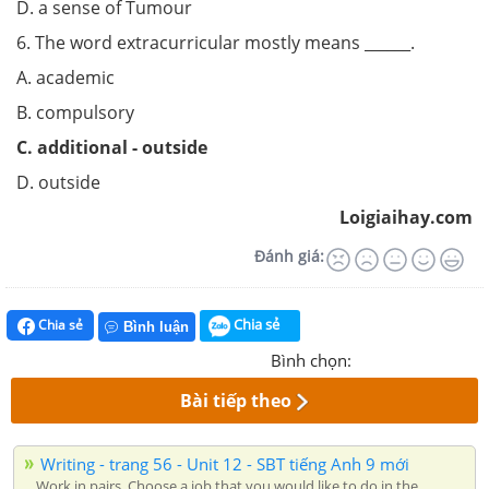
D. a sense of Tumour
6. The word extracurricular mostly means ______.
A. academic
B. compulsory
C. additional - outside
D. outside
Loigiaihay.com
Đánh giá:
Chia sẻ
Chia sẻ
Bình luận
Bình chọn:
Bài tiếp theo
Writing - trang 56 - Unit 12 - SBT tiếng Anh 9 mới
Work in pairs. Choose a job that you would like to do in the