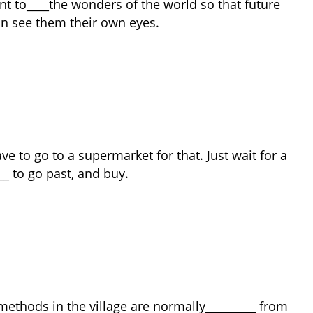
ant to____the wonders of the world so that future
n see them their own eyes.
gnore
ve to go to a supermarket for that. Just wait for a
__ to go past, and buy.
n
r
methods in the village are normally_________ from