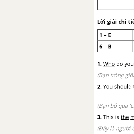
Speaking - Unit 9 - SBT tiếng
Anh 9 mới
Lời giải chi ti
Reading - Unit 9 - SBT tiếng Anh
9 mới
1 – E
6 – B
Writing - Unit 9 - SBT tiếng Anh
9 mới
1.
Who
do yo
Test Yourself 3 - Kiểm tra cá
(Bạn trông giố
nhân 3 -
2.
You should
Unit 10 - Space Travel - Du
hành vũ trụ
(Bạn bỏ qua 'c
Phonetics - Unit 10 - SBT tiếng
3.
This is
the
Anh 9 mới
(Đây là người 