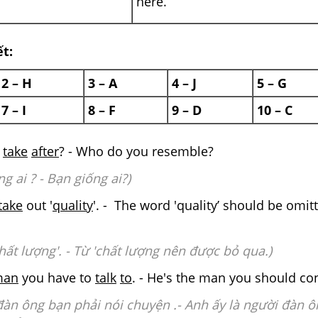
here.
ết:
2 – H
3 – A
4 – J
5 – G
7 – I
8 – F
9 – D
10 – C
u
take
after
? - Who do you resemble?
ng ai ? - Bạn giống ai?)
take
out '
quality
'. - The word 'quality’ should be om
hất lượng'. - Từ 'chất lượng nên được bỏ qua.)
man
you have to
talk
to
. - He's the man you should con
đàn ông bạn phải nói chuyện .- Anh ấy là người đàn ô