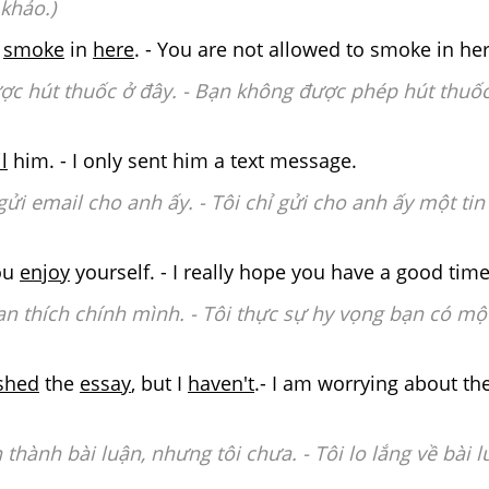
khảo.)
smoke
in
here
. - You are not allowed to smoke in h
ợc hút thuốc ở đây. - Bạn không được phép hút thuố
l
him. - I only sent him a text message.
gửi email cho anh ấy. - Tôi chỉ gửi cho anh ấy một tin
ou
enjoy
yourself. - I really hope you have a good time
ạn thích chính mình. - Tôi thực sự hy vọng bạn có một
ished
the
essay
, but I
haven't
.- I am worrying about th
 thành bài luận, nhưng tôi chưa. - Tôi lo lắng về bài l