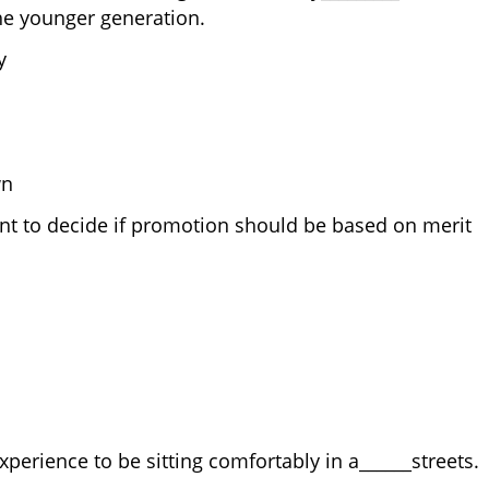
he younger generation.
 away
t
d up
wn
tant to decide if promotion should be based on merit
der
rity
 experience to be sitting comfortably in a______streets.