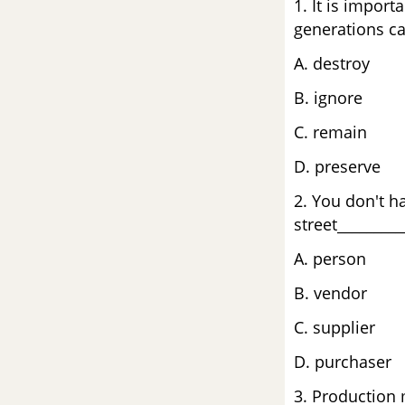
1. It is import
Vocabulary & Grammar - Unit
generations ca
12 - SBT tiếng Anh 9 mới
A. destroy
Speaking - Unit 12 - SBT tiếng
B. i
Anh 9 mới
C. remain
Reading - Unit 12 - SBT tiếng
D. preserve
Anh 9 mới
2. You don't ha
Writing - Unit 12 - SBT tiếng Anh
street_________
9 mới
A. perso
Tes Yourself 4 - SBT tiếng Anh 9
B. vendor
mới
C. supplie
D. purchaser
3. Production 