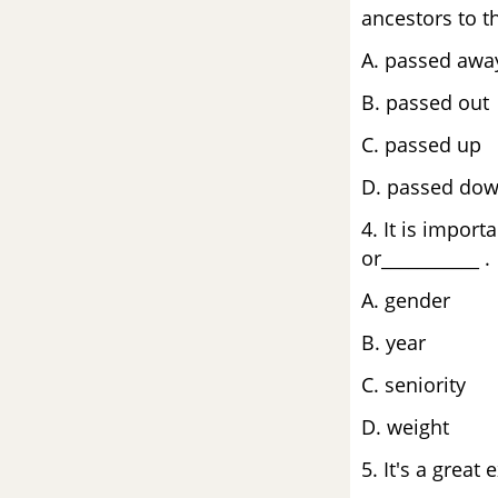
ancestors to t
A. passed
B. passed ou
C. passe
D. passed do
4. It is impor
or___________ .
A. gen
B. year
C. senio
D. weight
5. It's a great