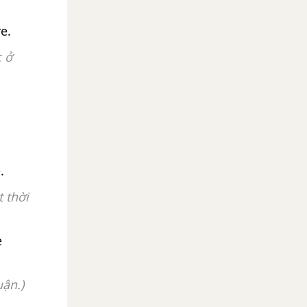
ere.
c ở
.
 thời
e
uận.)