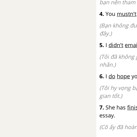
Vocabulary & Grammar - Unit
bạn nên tham 
10 - SBT tiếng Anh 9 mới
4.
You
mustn't
Speaking - Unit 10 - SBT tiếng
(Bạn không đư
Anh 9 mới
đây.)
5.
I
didn't
emai
Reading - Unit 10 - SBT tiếng
Anh 9 mới
(Tôi đã không 
nhắn.)
Writing - Unit 10 - SBT tiếng Anh
6.
I
do
hope
y
9 mới
(Tôi hy vọng b
Unit 11 - Changing Roles In
gian tốt.)
Society - Thay đổi trong quy
tắc xã hội
7.
She has
fin
essay.
Phonetics - Unit 11 - SBT tiếng
Anh 9 mới
(Cô ấy đã hoàn