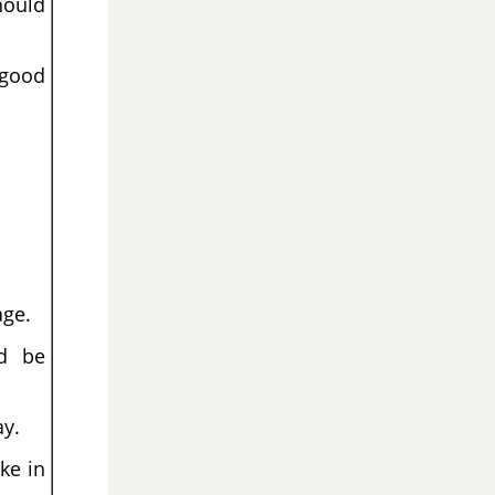
ould
 good
age.
ld be
ay.
ke in