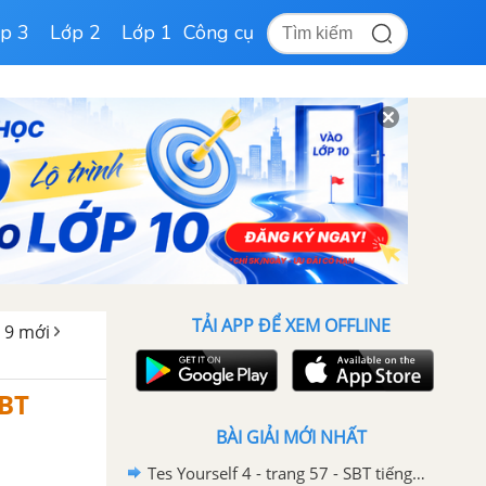
p 3
Lớp 2
Lớp 1
Công cụ
TẢI APP ĐỂ XEM OFFLINE
h 9 mới
SBT
BÀI GIẢI MỚI NHẤT
Tes Yourself 4 - trang 57 - SBT tiếng Anh 9 mới