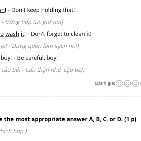
wn
! - Don't keep holding that!
 - Đừng tiếp tục giữ nó!)
to
wash
it
! - Don't forget to clean it!
hé! - Đừng quên làm sạch nó!)
boy! - Be careful, boy!
 cậu bé! - Cẩn thận nhé, cậu bé!)
Đánh giá:
e the most appropriate answer A, B, C, or D. (1 p)
hích hợp.)