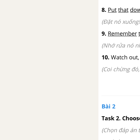
Vocabulary & Grammar - Unit
8.
Put
that
do
11 - SBT tiếng Anh 9 mới
(Đặt nó xuống!
Speaking - Unit 11 - SBT tiếng
9.
Remember
Anh 9 mới
(Nhớ rửa nó n
Reading - Unit 11 - SBT tiếng
10.
Watch out, 
Anh 9 mới
(Coi chừng đó,
Writing - Unit 11 - SBT tiếng Anh
9 mới
Unit 12 - My Future Career -
Nghề nghiệp tương lai của
Bài 2
bản thân
Task 2. Choos
Phonetics - Unit 12 - SBT tiếng
(Chọn đáp án t
Anh 9 mới