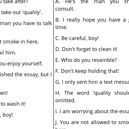
 take after?
A. He's the man you sh
consult.
take out 'quality'.
B. I really hope you have a
e man you have to talk
time.
C. Be careful, boy!
t smoke in here.
D. Don't forget to clean it!
ail him.
E. Who do you resemble?
ou enjoy yourself.
F. Don't keep holding that!
ished the essay, but I
G. I only sent him a text mess
own!
H. The word 'quality shou
omitted.
o wash it!
I. I am worrying about the ess
, boy!
J. You are not allowed to smo