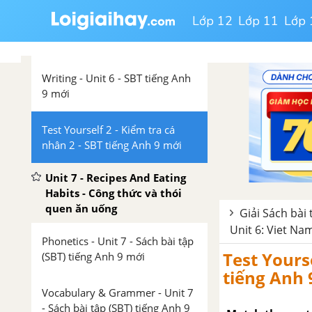
Lớp 12
Lớp 11
Lớp 
Reading - Unit 6 - SBT tiếng Anh
9 mới
Writing - Unit 6 - SBT tiếng Anh
9 mới
Test Yourself 2 - Kiểm tra cá
nhân 2 - SBT tiếng Anh 9 mới
Unit 7 - Recipes And Eating
Habits - Công thức và thói
quen ăn uống
Giải Sách bài 
Unit 6: Viet Na
Phonetics - Unit 7 - Sách bài tập
Test Yourse
(SBT) tiếng Anh 9 mới
tiếng Anh 
Vocabulary & Grammer - Unit 7
- Sách bài tập (SBT) tiếng Anh 9