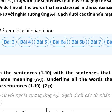
ences (1-10) with the sentences that have roughly the s
nderline all the words that are stressed in the sentences 
 1-10 với nghĩa tương ứng A-J. Gạch dưới các từ nhấn m
để xem lời giải nhanh hơn
Bài 3
Bài 4
Bài 5
Bài 6a
Bài 6b
Bài 7
Bà
h the sentences (1-10) with the sentences that
same meaning (A-J). Underline all the words tha
e sentences (1-10). (2 p)
1-10 với nghĩa tương ứng A-J. Gạch dưới các từ nhấ
)