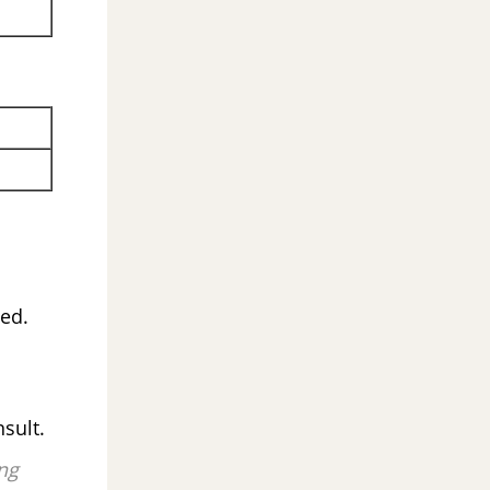
itted.
sult.
ng