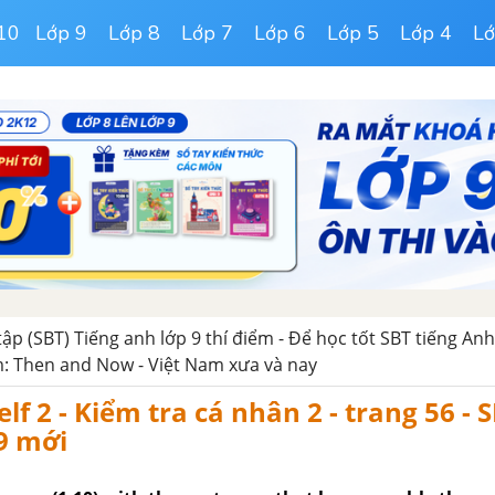
10
Lớp 9
Lớp 8
Lớp 7
Lớp 6
Lớp 5
Lớp 4
Lớ
tập (SBT) Tiếng anh lớp 9 thí điểm - Để học tốt SBT tiếng An
m: Then and Now - Việt Nam xưa và nay
lf 2 - Kiểm tra cá nhân 2 - trang 56 - 
9 mới