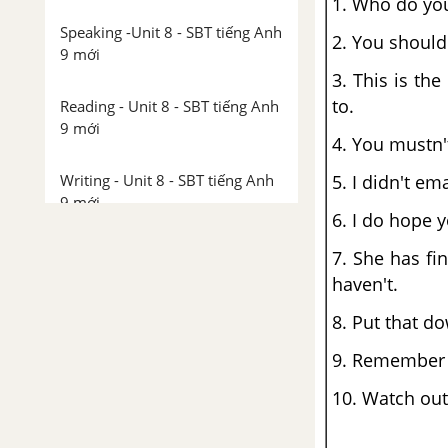
1. Who do you
Speaking -Unit 8 - SBT tiếng Anh
2. You should 
9 mới
3. This is th
to.
Reading - Unit 8 - SBT tiếng Anh
9 mới
4. You mustn'
5. I didn't em
Writing - Unit 8 - SBT tiếng Anh
9 mới
6. I do hope y
Unit 9 - English in the world -
7. She has fin
Tiếng Anh trên thế giới
haven't.
Phonetics - Unit 9 - SBT tiếng
8. Put that d
Anh 9 mới
9. Remember t
Vocabulary & Grammar - Unit 9
10. Watch out
- SBT tiếng Anh 9 mới