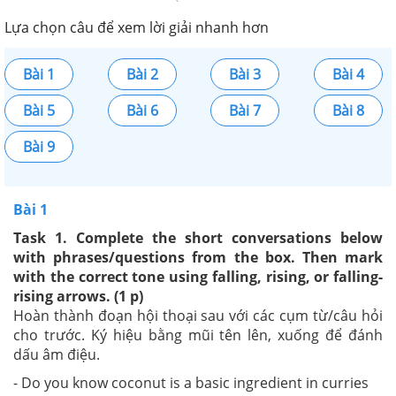
Lựa chọn câu để xem lời giải nhanh hơn
Bài 1
Bài 2
Bài 3
Bài 4
Bài 5
Bài 6
Bài 7
Bài 8
Bài 9
Bài 1
Task 1. Complete the short conversations below
with phrases/questions from the box. Then mark
with the correct tone using falling, rising, or falling-
rising arrows. (1 p)
Hoàn thành đoạn hội thoại sau với các cụm từ/câu hỏi
cho trước. Ký hiệu bằng mũi tên lên, xuống để đánh
dấu âm điệu.
- Do you know coconut is a basic ingredient in curries