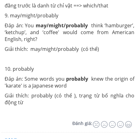
đằng trước là danh từ chỉ vật ==> which/that
9. may/might/probably
Đáp án: You
may/might/probably
think ‘hamburger’,
‘ketchup’, and ‘coffee' would come from American
English, right?
Giải thích: may/might/probably (có thể)
10. probably
Đáp án: Some words you
probably
knew the origin of
'karate' is a Japanese word
Giải thích: probably (có thể ), trạng từ bổ nghĩa cho
động từ
Đánh giá: