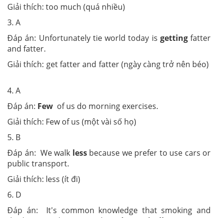
Giải thích: too much (quá nhiều)
3. A
Đáp án: Unfortunately tie world today is
getting
fatter
and fatter.
Giải thích: get fatter and fatter (ngày càng trở nên béo)
4. A
Đáp án:
Few
of us do morning exercises.
Giải thích: Few of us (một vài số họ)
5. B
Đáp án: We walk
less
because we prefer to use cars or
public transport.
Giải thích: less (ít đi)
6. D
Đáp án: It's common knowledge that smoking and