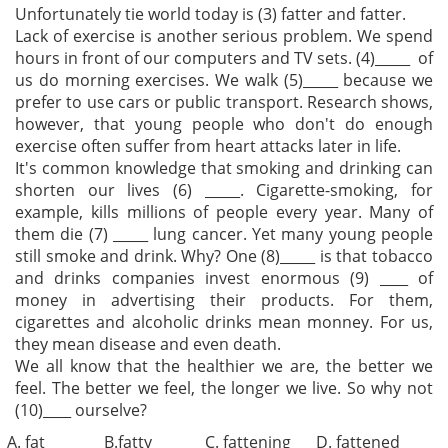
Unfortunately tie world today is (3) fatter and fatter.
Lack of exercise is another serious problem. We spend
hours in front of our computers and TV sets. (4)_____ of
us do morning exercises. We walk (5)_____ because we
prefer to use cars or public transport. Research shows,
however, that young people who don't do enough
exercise often suffer from heart attacks later in life.
It's common knowledge that smoking and drinking can
shorten our lives (6) _____. Cigarette-smoking, for
example, kills millions of people every year. Many of
them die (7) _____ lung cancer. Yet many young people
still smoke and drink. Why? One (8)_____ is that tobacco
and drinks companies invest enormous (9) ____ of
money in advertising their products. For them,
cigarettes and alcoholic drinks mean monney. For us,
they mean disease and even death.
We all know that the healthier we are, the better we
feel. The better we feel, the longer we live. So why not
(10)____ ourselve?
A. fat
B.fatty
C. fattening
D. fattened