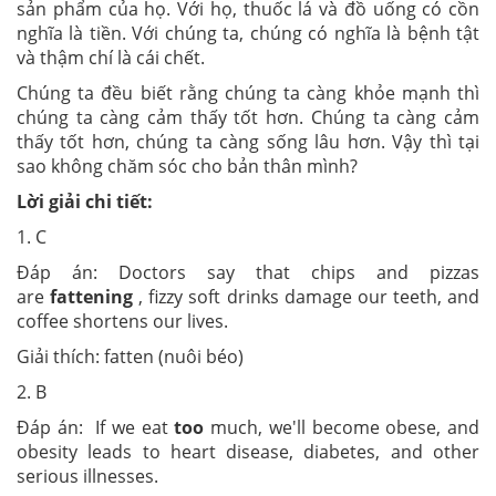
sản phẩm của họ. Với họ, thuốc lá và đồ uống có cồn
nghĩa là tiền. Với chúng ta, chúng có nghĩa là bệnh tật
và thậm chí là cái chết.
Chúng ta đều biết rằng chúng ta càng khỏe mạnh thì
chúng ta càng cảm thấy tốt hơn. Chúng ta càng cảm
thấy tốt hơn, chúng ta càng sống lâu hơn. Vậy thì tại
sao không chăm sóc cho bản thân mình?
Lời giải chi tiết:
1. C
Đáp án: Doctors say that chips and pizzas
are
fattening
, fizzy soft drinks damage our teeth, and
coffee shortens our lives.
Giải thích: fatten (nuôi béo)
2. B
Đáp án: If we eat
too
much, we'll become obese, and
obesity leads to heart disease, diabetes, and other
serious illnesses.