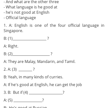
- And what are the other three
- What language is he good at
- he's not good at English
- Official language
1. A: English is one of the four official language in
Singapore.
B: (1)____________________ ?
A: Right.
B: (2)______________________ ?
A: They are Malay, Mandarin, and Tamil.
2. A: (3) ________ ?
B: Yeah, in many kinds of curries.
A: If he's good at English, he can get the job
3. B: But if (4) ____________________?
A: (5) _________________?
B: He's good at Russian.