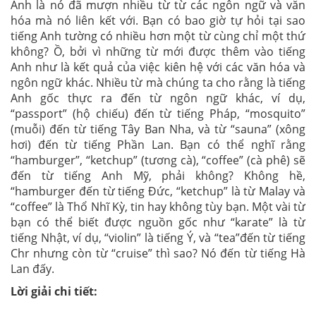
Anh là nó đã mượn nhiều từ từ các ngôn ngữ và văn
hóa mà nó liên kết với. Bạn có bao giờ tự hỏi tại sao
tiếng Anh tường có nhiều hơn một từ cùng chỉ một thứ
không? Ồ, bởi vì những từ mới được thêm vào tiếng
Anh như là kết quả của việc kiên hệ với các văn hóa và
ngôn ngữ khác. Nhiều từ mà chúng ta cho rằng là tiếng
Anh gốc thực ra đến từ ngôn ngữ khác, ví dụ,
“passport” (hộ chiếu) đến từ tiếng Pháp, “mosquito”
(muỗi) đến từ tiếng Tây Ban Nha, và từ “sauna” (xông
hơi) đến từ tiếng Phần Lan. Bạn có thể nghĩ rằng
“hamburger”, “ketchup” (tương cà), “coffee” (cà phê) sẽ
đến từ tiếng Anh Mỹ, phải không? Không hề,
“hamburger đến từ tiếng Đức, “ketchup” là từ Malay và
“coffee” là Thổ Nhĩ Kỳ, tin hay không tùy bạn. Một vài từ
bạn có thể biết được nguồn gốc như “karate” là từ
tiếng Nhật, ví dụ, “violin” là tiếng Ý, và “tea”đến từ tiếng
Chr nhưng còn từ “cruise” thì sao? Nó đến từ tiếng Hà
Lan đấy.
Lời giải chi tiết: