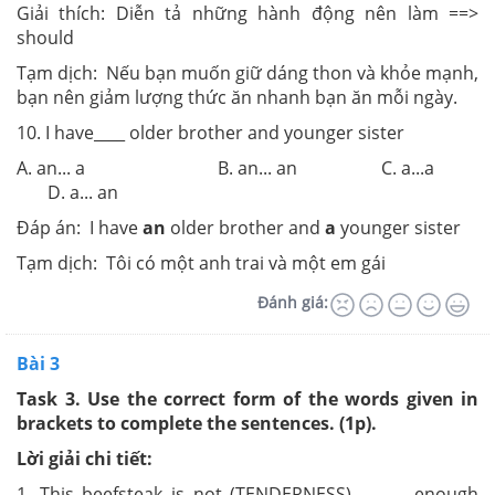
Giải thích: Diễn tả những hành động nên làm ==>
should
Tạm dịch: Nếu bạn muốn giữ dáng thon và khỏe mạnh,
bạn nên giảm lượng thức ăn nhanh bạn ăn mỗi ngày.
10. I have____ older brother and younger sister
A. an... a B. an... an C. a...a
D. a... an
Đáp án: I have
an
older brother and
a
younger sister
Tạm dịch: Tôi có một anh trai và một em gái
Đánh giá:
Bài 3
Task 3. Use the correct form of the words given in
brackets to complete the sentences. (1p).
Lời giải chi tiết:
1. This beefsteak is not (TENDERNESS) _______enough