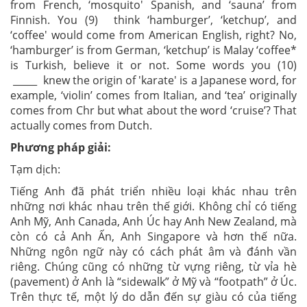
from French, ‘mosquito' Spanish, and ‘sauna’ from
Finnish. You (9) think ‘hamburger’, ‘ketchup’, and
‘coffee' would come from American English, right? No,
‘hamburger’ is from German, ‘ketchup’ is Malay ‘coffee*
is Turkish, believe it or not. Some words you (10)
_____ knew the origin of 'karate' is a Japanese word, for
example, ‘violin’ comes from Italian, and ‘tea’ originally
comes from Chr but what about the word ‘cruise’? That
actually comes from Dutch.
Phương pháp giải:
Tạm dịch:
Tiếng Anh đã phát triển nhiều loại khác nhau trên
những nơi khác nhau trên thế giới. Không chỉ có tiếng
Anh Mỹ, Anh Canada, Anh Úc hay Anh New Zealand, mà
còn có cả Anh Ấn, Anh Singapore và hơn thế nữa.
Những ngôn ngữ này có cách phát âm và đánh vần
riêng. Chúng cũng có những từ vựng riêng, từ vỉa hè
(pavement) ở Anh là “sidewalk” ở Mỹ và “footpath” ở Úc.
Trên thực tế, một lý do dẫn đến sự giàu có của tiếng