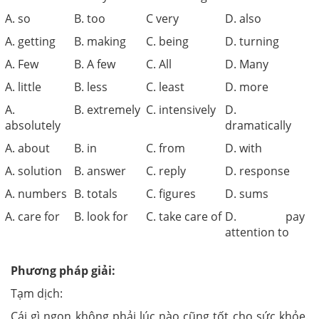
A. so
B. too
C very
D. also
A. getting
B. making
C. being
D. turning
A. Few
B. A few
C. All
D. Many
A. little
B. less
C. least
D. more
A.
B. extremely
C. intensively
D.
absolutely
dramatically
A. about
B. in
C. from
D. with
A. solution
B. answer
C. reply
D. response
A. numbers
B. totals
C. figures
D. sums
A. care for
B. look for
C. take care of
D. pay
attention to
Phương pháp giải:
Tạm dịch:
Cái gì ngon không phải lúc nào cũng tốt cho sức khỏe.