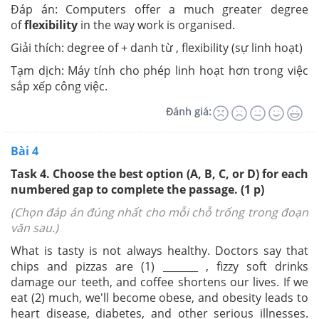
Đáp án: Computers offer a much greater degree
of
flexibility
in the way work is organised.
Giải thích: degree of + danh từ , flexibility (sự linh hoạt)
Tạm dịch: Máy tính cho phép linh hoạt hơn trong việc
sắp xếp công việc.
Đánh giá:
Bài 4
Task 4. Choose the best option (A, B, C, or D) for each
numbered gap to complete the passage. (1 p)
(Chọn đáp án đúng nhất cho mỗi chỗ trống trong đoạn
văn sau.)
What is tasty is not always healthy. Doctors say that
chips and pizzas are (1) _______ , fizzy soft drinks
damage our teeth, and coffee shortens our lives. If we
eat (2) much, we'll become obese, and obesity leads to
heart disease, diabetes, and other serious illnesses.