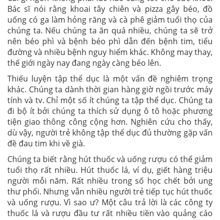
Bác sĩ nói rằng khoai tây chiên và pizza gây béo, đồ
uống có ga làm hỏng răng và cà phê giảm tuổi thọ của
chúng ta. Nếu chúng ta ăn quá nhiều, chúng ta sẽ trở
nên béo phì và bệnh béo phì dẫn đến bệnh tim, tiểu
đường và nhiều bệnh nguy hiểm khác. Không may thay,
thế giới ngày nay đang ngày càng béo lên.
Thiếu luyện tập thể dục là một vấn đề nghiêm trọng
khác. Chúng ta dành thời gian hàng giờ ngồi trước máy
tính và tv. Chỉ một số ít chúng ta tập thể dục. Chúng ta
đi bộ ít bởi chúng ta thích sử dụng ô tô hoặc phương
tiện giao thông công cộng hơn. Nghiên cứu cho thấy,
dù vậy, người trẻ không tập thể dục đủ thường gặp vấn
đề đau tim khi về già.
Chúng ta biết rằng hút thuốc và uống rượu có thể giảm
tuổi thọ rất nhiều. Hút thuốc lá, ví dụ, giết hàng triệu
người mỗi năm. Rất nhiều trong số học chết bởi ung
thư phổi. Nhưng vẫn nhiều người trẻ tiếp tục hút thuốc
và uống rượu. Vì sao ư? Một câu trả lời là các công ty
thuốc lá và rượu đầu tư rất nhiều tiền vào quảng cáo