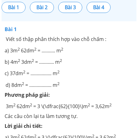
Bài 1
Bài 2
Bài 3
Bài 4
Bài 1
Viết số thập phân thích hợp vào chỗ chấm :
2
2
2
a) 3m
62dm
= ........... m
2
2
2
b) 4m
3dm
= ............ m
2
2
c) 37dm
= ................. m
2
2
d) 8dm
= .................. m
Phương pháp giải:
2
2
2
2
3m
62dm
= 3 \(\dfrac{62}{100}\)m
= 3,62m
Các câu còn lại ta làm tương tự.
Lời giải chi tiết:
2
2
2
2
a) 3m
62dm
= 3 \(\dfrac{62}{100}\)m
= 3,62m