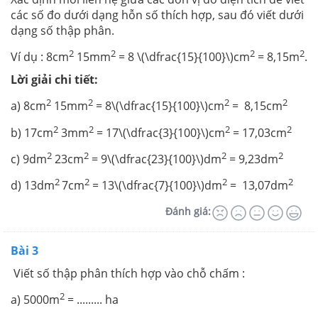
các số đo dưới dạng hỗn số thích hợp, sau đó viết dưới
dạng số thập phân.
2
2
2
2
Ví dụ : 8cm
15mm
= 8 \(\dfrac{15}{100}\)cm
= 8,15m
.
Lời giải chi tiết:
2
2
2
2
a) 8cm
15mm
= 8\(\dfrac{15}{100}\)cm
= 8,15cm
2
2
2
2
b) 17cm
3mm
= 17\(\dfrac{3}{100}\)cm
= 17,03cm
2
2
2
2
c) 9dm
23cm
= 9\(\dfrac{23}{100}\)dm
= 9,23dm
2
2
2
2
d) 13dm
7cm
= 13\(\dfrac{7}{100}\)dm
= 13,07dm
Đánh giá:
Bài 3
Viết số thập phân thích hợp vào chỗ chấm :
2
a) 5000m
= ......... ha