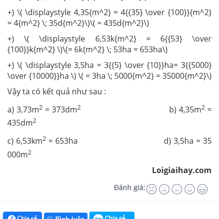
+) \( \displaystyle 4,35{m^2} = 4{{35} \over {100}}{m^2}
= 4{m^2} \; 35d{m^2}\)\( = 435d{m^2}\)
+) \( \displaystyle 6,53k{m^2} = 6{{53} \over
{100}}k{m^2} \)\(= 6k{m^2} \; 53ha = 653ha\)
+) \( \displaystyle 3,5ha = 3{{5} \over {10}}ha= 3{{5000}
\over {10000}}ha \) \( = 3ha \; 5000{m^2} = 35000{m^2}\)
Vậy ta có kết quả như sau :
2
2
2
a) 3,73m
= 373dm
b) 4,35m
=
2
435dm
2
c) 6,53km
= 653ha d) 3,5ha = 35
2
000m
Loigiaihay.com
Đánh giá:
Chia sẻ
Chia sẻ