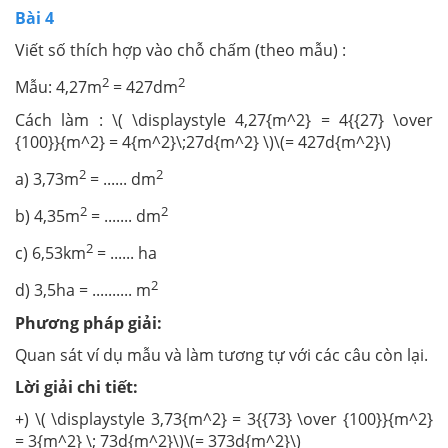
Bài 4
Viết số thích hợp vào chỗ chấm (theo mẫu) :
2
2
Mẫu: 4,27m
= 427dm
Cách làm : \( \displaystyle 4,27{m^2} = 4{{27} \over
{100}}{m^2} = 4{m^2}\;27d{m^2} \)\(= 427d{m^2}\)
2
2
a) 3,73m
= ...... dm
2
2
b) 4,35m
= ....... dm
2
c) 6,53km
= ...... ha
2
d) 3,5ha = .......... m
Phương pháp giải:
Quan sát ví dụ mẫu và làm tương tự với các câu còn lại.
Lời giải chi tiết:
+) \( \displaystyle 3,73{m^2} = 3{{73} \over {100}}{m^2}
= 3{m^2} \; 73d{m^2}\)\(= 373d{m^2}\)