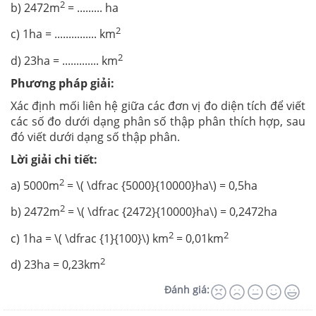
2
b) 2472m
= ......... ha
2
c) 1ha = ............... km
2
d) 23ha = ............. km
Phương pháp giải:
Xác định mối liên hệ giữa các đơn vị đo diện tích để viết
các số đo dưới dạng phân số thập phân thích hợp, sau
đó viết dưới dạng số thập phân.
Lời giải chi tiết:
2
a) 5000m
= \( \dfrac {5000}{10000}ha\) = 0,5ha
2
b) 2472m
= \( \dfrac {2472}{10000}ha\) = 0,2472ha
2
2
c) 1ha = \( \dfrac {1}{100}\)
km
= 0,01km
2
d) 23ha = 0,23km
Đánh giá: