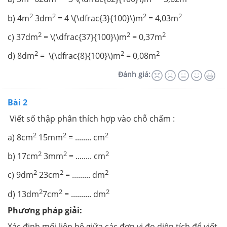
2
2
2
2
b) 4m
3dm
= 4 \(\dfrac{3}{100}\)m
= 4,03m
2
2
2
c) 37dm
= \(\dfrac{37}{100}\)m
= 0,37m
2
2
2
d) 8dm
= \(\dfrac{8}{100}\)m
= 0,08m
Đánh giá:
Bài 2
Viết số thập phân thích hợp vào chỗ chấm :
2
2
2
a) 8cm
15mm
= ........ cm
2
2
2
b) 17cm
3mm
= ........ cm
2
2
2
c) 9dm
23cm
= ......... dm
2
2
2
d) 13dm
7cm
= .......... dm
Phương pháp giải:
Xác định mối liên hệ giữa các đơn vị đo diện tích để viết