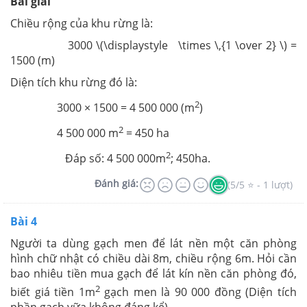
Bài giải
Chiều rộng của khu rừng là:
3000 \(\displaystyle \times \,{1 \over 2} \) =
1500 (m)
Diện tích khu rừng đó là:
2
3000 × 1500 = 4 500 000 (m
)
2
4 500 000 m
= 450 ha
2
Đáp số: 4 500 000m
; 450ha.
Đánh giá:
(5/5 ⭐ - 1 lượt)
Bài 4
Người ta dùng gạch men để lát nền một căn phòng
hình chữ nhật có chiều dài 8m, chiều rộng 6m. Hỏi cần
bao nhiêu tiền mua gạch để lát kín nền căn phòng đó,
2
biết giá tiền 1m
gạch men là 90 000 đồng (Diện tích
phần gạch vữa không đáng kể)