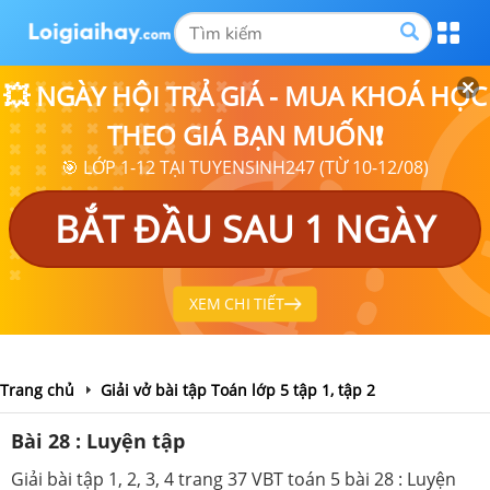
💥 NGÀY HỘI TRẢ GIÁ - MUA KHOÁ HỌC
THEO GIÁ BẠN MUỐN❗
🎯 LỚP 1-12 TẠI TUYENSINH247 (TỪ 10-12/08)
BẮT ĐẦU SAU 1 NGÀY
XEM CHI TIẾT
Trang chủ
Giải vở bài tập Toán lớp 5 tập 1, tập 2
Bài 28 : Luyện tập
Giải bài tập 1, 2, 3, 4 trang 37 VBT toán 5 bài 28 : Luyện