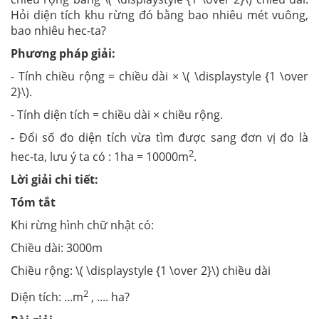
Hỏi diện tích khu rừng đó bằng bao nhiêu mét vuông,
bao nhiêu hec-ta?
Phương pháp giải:
- Tính chiều rộng = chiều dài × \( \displaystyle {1 \over
2}\).
- Tính diện tích = chiều dài × chiều rộng.
- Đổi số đo diện tích vừa tìm được sang đơn vị đo là
2
hec-ta, lưu ý ta có : 1ha = 10000m
.
Lời giải chi tiết:
Tóm tắt
Khi rừng hình chữ nhật có:
Chiều dài: 3000m
Chiều rộng: \( \displaystyle {1 \over 2}\) chiều dài
2
Diện tích: ...m
, .... ha?