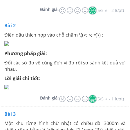
Đánh giá:
(5/5 ⭐ - 2 lượt)
Bài 2
Điền dấu thích hợp vào chỗ chấm \((>; <; =)\) :
Phương pháp giải:
Đổi các số đo về cùng đơn vị đo rồi so sánh kết quả với
nhau.
Lời giải chi tiết:
Đánh giá:
(5/5 ⭐ - 1 lượt)
Bài 3
Một khu rừng hình chữ nhật có chiều dài 3000m và
chiều rộng bằng \( \displaystyle {1 \over 2}\) chiều dài.