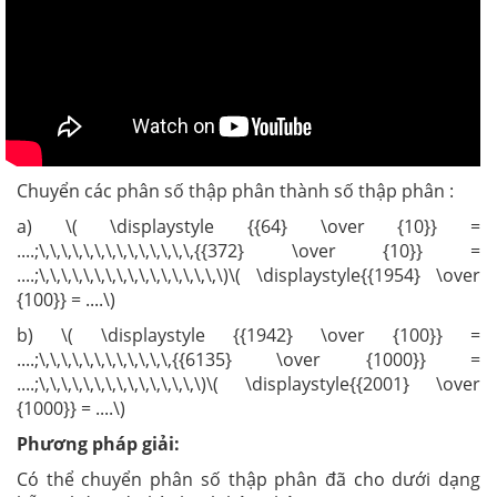
Chuyển các phân số thập phân thành số thập phân :
a) \( \displaystyle {{64} \over {10}} =
....;\,\,\,\,\,\,\,\,\,\,\,\,\,\,{{372} \over {10}} =
....;\,\,\,\,\,\,\,\,\,\,\,\,\,\,\,\,\)\( \displaystyle{{1954} \over
{100}} = ....\)
b) \( \displaystyle {{1942} \over {100}} =
....;\,\,\,\,\,\,\,\,\,\,\,\,{{6135} \over {1000}} =
....;\,\,\,\,\,\,\,\,\,\,\,\,\,\,\)\( \displaystyle{{2001} \over
{1000}} = ....\)
Phương pháp giải:
Có thể chuyển phân số thập phân đã cho dưới dạng