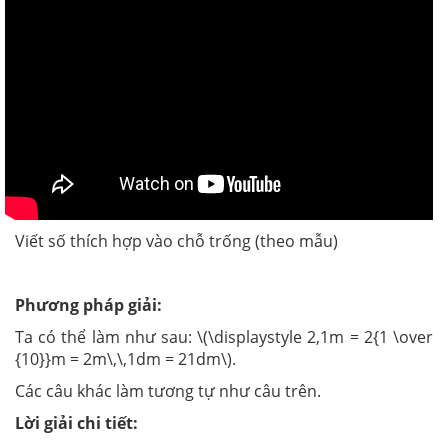
Viết số thích hợp vào chỗ trống (theo mẫu)
Phương pháp giải:
Ta có thể làm như sau: \(\displaystyle 2,1m = 2{1 \over
{10}}m = 2m\,\,1dm = 21dm\).
Các câu khác làm tương tự như câu trên.
Lời giải chi tiết: