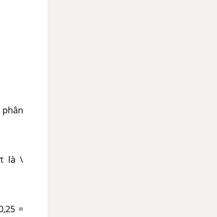
c phân
t là \
,25 =