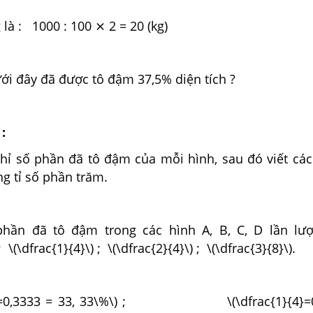
là : 1000 : 100 ⨯ 2 = 20 (kg)
ới đây đã được tô đậm 37,5% diện tích ?
:
chỉ số phần đã tô đậm của mỗi hình, sau đó viết cá
ng tỉ số phần trăm.
hần đã tô đậm trong các hình A, B, C, D lần lượ
; \(\dfrac{1}{4}\) ; \(\dfrac{2}{4}\) ; \(\dfrac{3}{8}\).
{3} =0,3333 = 33, 33\%\) ; \(\dfrac{1}{4}=0