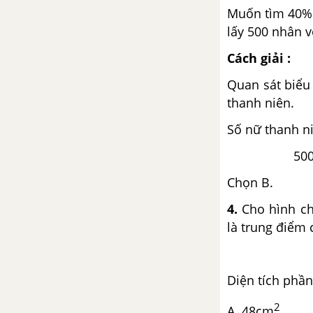
Bài 147 : Ôn tập về đo thể tích
Muốn tìm 40% c
lấy 500 nhân v
Bài 148 : Ôn tập về đo diện tích
Cách giải :
và đo thể tích (tiếp theo)
Quan sát biểu
Bài 149 : Ôn tập về đo thời gian
thanh niên.
Số nữ thanh ni
Bài 150 : Phép cộng
500 : 100 
Bài 151 : Phép trừ
Chọn B.
Bài 152 : Luyện tập
4.
Cho hình ch
là trung điểm
Bài 153 : Phép nhân
Bài 154 : Luyện tập
Diện tích phần
A. 48cm