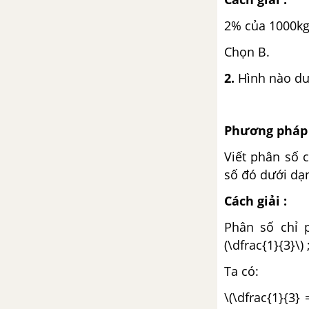
Bài 133 : Luyện tập
2% của 1000kg 
Chọn B.
Bài 134 : Thời gian
2.
Hình nào dư
Bài 135 : Luyện tập
Bài 136 : Luyện tập chung
Phương pháp 
Viết phân số 
Bài 137 : Luyện tập chung
số đó dưới dạ
Bài 138 : Luyện tập chung
Cách giải :
Phân số chỉ p
CHƯƠNG 5 : ÔN TẬP
(\dfrac{1}{3}\) 
Bài 139 : Ôn tập về số tự nhiên
Ta có:
\(\dfrac{1}
Bài 140 : Ôn tập về phân số