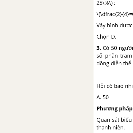
25\%\) ;
Bài 141 : Ôn tập về phân số
\(\dfrac{2}{
(tiếp theo)
Vậy hình được 
Bài 142 : Ôn tập về số thập
Chọn D.
phân
3.
Có 50 người 
số phần trăm
Bài 143 : Ôn tập về số thập
phân (tiếp theo)
đồng diễn thể 
Bài 144 : Ôn tập về đo độ dài và
đo khối lượng
Hỏi có bao nhi
A. 50
Bài 145 : Ôn tập về đo độ dài và
đo khối lượng (tiếp theo)
Phương pháp 
Quan sát biểu
Bài 146 : Ôn tập về đo diện tích
thanh niên.