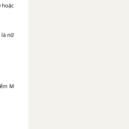
0 hoặc
 là nữ
Điểm M