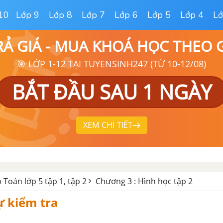
10
Lớp 9
Lớp 8
Lớp 7
Lớp 6
Lớp 5
Lớp 4
Lớ
RẢ GIÁ - MUA KHOÁ HỌC THEO
🎯 LỚP 1-12 TẠI TUYENSINH247 (TỪ 10-12/08)
BẮT ĐẦU SAU 1 NGÀY
XEM CHI TIẾT
p Toán lớp 5 tập 1, tập 2
Chương 3 : Hình học tập 2
Tự kiểm tra