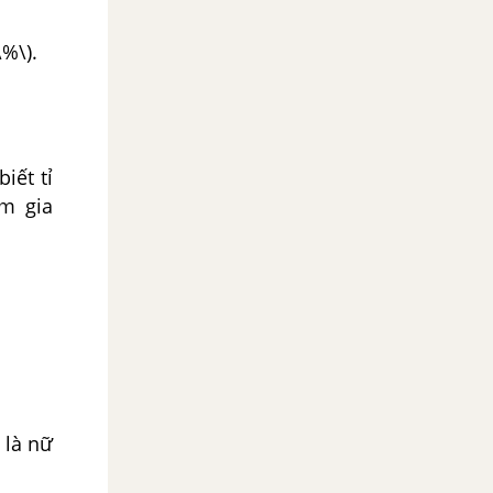
%\).
iết tỉ
am gia
 là nữ