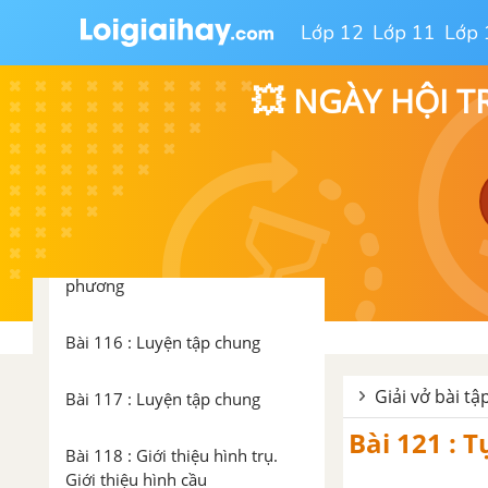
xi-mét khối
Lớp 12
Lớp 11
Lớp 
Bài 112 : Mét khối
💥 NGÀY HỘI T
Bài 113 : Luyện tập
Bài 114 : Thể tích hình hộp chữ
nhật
Bài 115 : Thể tích hình lập
phương
Bài 116 : Luyện tập chung
Giải vở bài tậ
Bài 117 : Luyện tập chung
Bài 121 : 
Bài 118 : Giới thiệu hình trụ.
Giới thiệu hình cầu