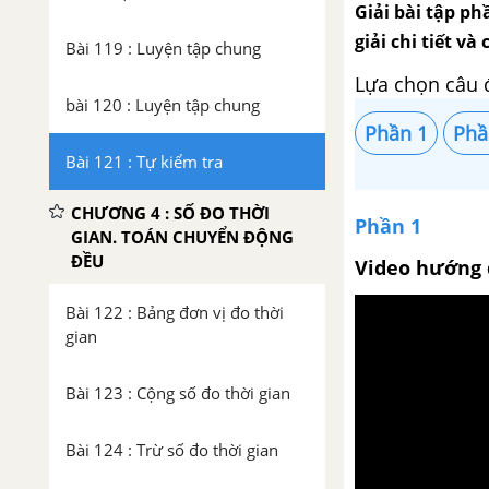
Giải bài tập phầ
giải chi tiết v
Bài 119 : Luyện tập chung
Lựa chọn câu 
bài 120 : Luyện tập chung
Phần 1
Phầ
Bài 121 : Tự kiểm tra
CHƯƠNG 4 : SỐ ĐO THỜI
Phần 1
GIAN. TOÁN CHUYỂN ĐỘNG
ĐỀU
Video hướng 
Bài 122 : Bảng đơn vị đo thời
gian
Bài 123 : Cộng số đo thời gian
Bài 124 : Trừ số đo thời gian