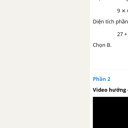
9 ⨯ 6 : 2
Bài 163 : Luyện tập chung
Diện tích phần
Bài 164 : Một số dạng bài toán
đã học
27 + 27 
Chọn B.
Bài 165 : Luyện tập
Bài 166 : Luyện tập
Bài 167 : Luyện tập
Phần 2
Video hướng 
Bài 168 : Ôn tập về biểu đồ
Bài 169 : Luyện tập chung
Bài 170 : Luyện tập chung