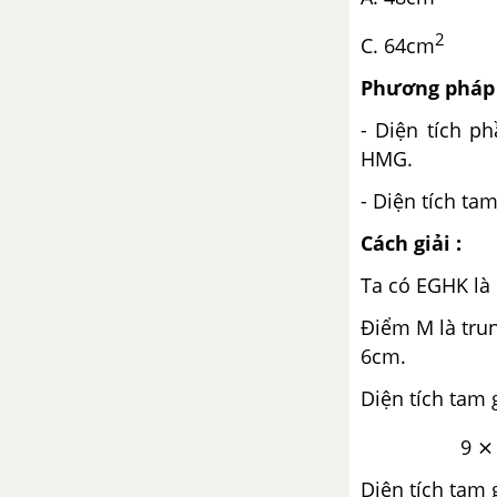
Bài 155 : Phép chia
C. 64cm
Bài 156 : Luyện tập
Phương pháp 
Bài 157 : Luyện tập
- Diện tích p
HMG.
Bài 158 : Ôn tập về các phép
- Diện tích ta
tính với số đo thời gian
Cách giải :
Bài 159 : Ôn tập về tính chu vi,
diện tích một số hình
Ta có EGHK là
Điểm M là tru
Bài 160 : Luyện tập
6cm.
Diện tích tam 
Bài 161 : Ôn tập về tính diện
tích, thể tích một số hình
9 ⨯ 6 : 2
Bài 162 : Luyện tập
Diện tích tam 