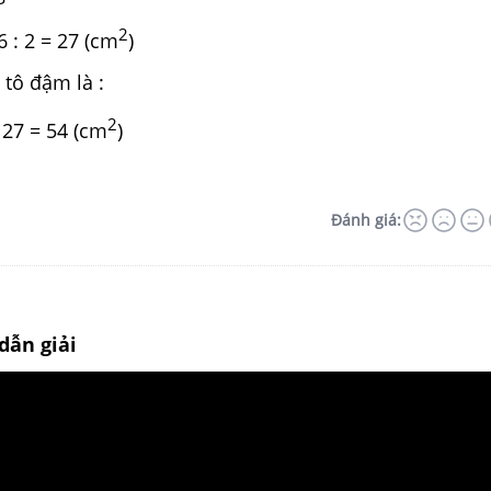
2
 = 27 (cm
)
 tô đậm là :
2
= 54 (cm
)
Đánh giá:
dẫn giải