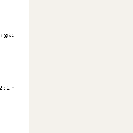
m giác
.
 : 2 =