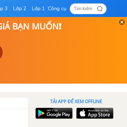
p 3
Lớp 2
Lớp 1
Công cụ
 GIÁ BẠN MUỐN❗
TẢI APP ĐỂ XEM OFFLINE