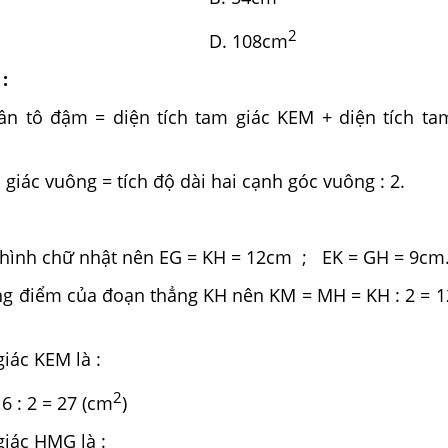
2
2
D. 108cm
:
hần tô đậm = diện tích tam giác KEM + diện tích ta
m giác vuông = tích độ dài hai cạnh góc vuông : 2.
 hình chữ nhật nên EG = KH = 12cm ; EK = GH = 9cm
ng điểm của đoạn thẳng KH nên KM = MH = KH : 2 = 12
giác KEM là :
2
 = 27 (cm
)
giác HMG là :