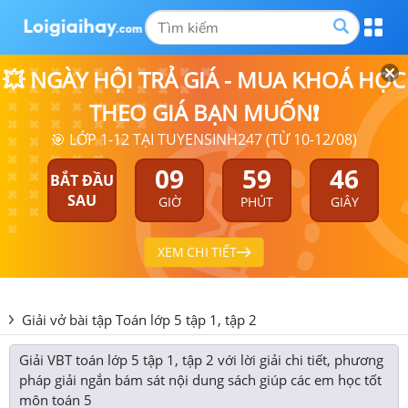
💥 NGÀY HỘI TRẢ GIÁ - MUA KHOÁ HỌC
THEO GIÁ BẠN MUỐN❗
🎯 LỚP 1-12 TẠI TUYENSINH247 (TỪ 10-12/08)
09
59
45
BẮT ĐẦU
SAU
GIỜ
PHÚT
GIÂY
XEM CHI TIẾT
Giải vở bài tập Toán lớp 5 tập 1, tập 2
Giải VBT toán lớp 5 tập 1, tập 2 với lời giải chi tiết, phương
pháp giải ngắn bám sát nội dung sách giúp các em học tốt
môn toán 5