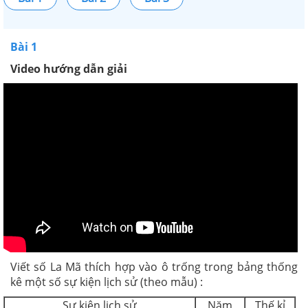
Bài 1
Video hướng dẫn giải
Viết số La Mã thích hợp vào ô trống trong bảng thống
kê một số sự kiện lịch sử (theo mẫu) :
Sự kiện lịch sử
Năm
Thế kỉ