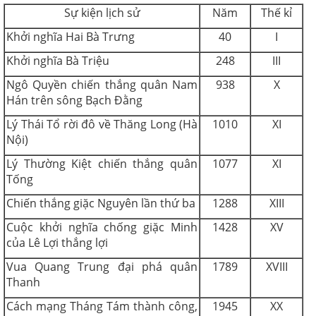
Sự kiện lịch sử
Năm
Thế kỉ
Khởi nghĩa Hai Bà Trưng
40
I
Khởi nghĩa Bà Triệu
248
III
Ngô Quyền chiến thắng quân Nam
938
X
Hán trên sông Bạch Đằng
Lý Thái Tổ rời đô về Thăng Long (Hà
1010
XI
Nội)
Lý Thường Kiệt chiến thắng quân
1077
XI
Tống
Chiến thắng giặc Nguyên lần thứ ba
1288
XIII
Cuộc khởi nghĩa chống giặc Minh
1428
XV
của Lê Lợi thắng lợi
Vua Quang Trung đại phá quân
1789
XVIII
Thanh
Cách mạng Tháng Tám thành công,
1945
XX