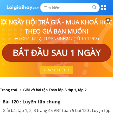
💥 NGÀY HỘI TRẢ GIÁ - MUA KHOÁ HỌC
THEO GIÁ BẠN MUỐN❗
🎯 LỚP 1-12 TẠI TUYENSINH247 (TỪ 10-12/08)
BẮT ĐẦU SAU 1 NGÀY
XEM CHI TIẾT
Trang chủ
Giải vở bài tập Toán lớp 5 tập 1, tập 2
Bài 120 : Luyện tập chung
Giải bài tập 1, 2, 3 trang 45 VBT toán 5 bài 120 : Luyện tập