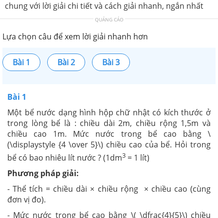
chung với lời giải chi tiết và cách giải nhanh, ngắn nhất
QUẢNG CÁO
Lựa chọn câu để xem lời giải nhanh hơn
Bài 1
Bài 2
Bài 3
Bài 1
Một bể nước dạng hình hộp chữ nhật có kích thước ở
trong lòng bể là : chiều dài 2m, chiều rộng 1,5m và
chiều cao 1m. Mức nước trong bể cao bằng \
(\displaystyle {4 \over 5}\) chiều cao của bể. Hỏi trong
3
bể có bao nhiêu lít nước ? (1dm
= 1 lít)
Phương pháp giải:
- Thể tích = chiều dài × chiều rộng × chiều cao (cùng
đơn vị đo).
- Mức nước trong bể cao bằng \( \dfrac{4}{5}\) chiều