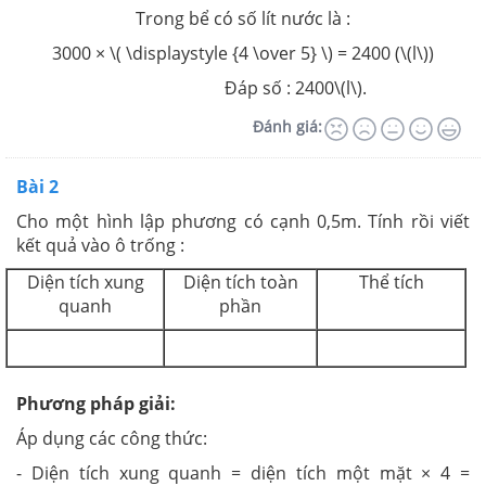
Trong bể có số lít nước là :
3000 × \( \displaystyle {4 \over 5} \) = 2400 (\(l\))
Đáp số : 2400\(l\).
Đánh giá:
Bài 2
Cho một hình lập phương có cạnh 0,5m. Tính rồi viết
kết quả vào ô trống :
Diện tích xung
Diện tích toàn
Thể tích
quanh
phần
Phương pháp giải:
Áp dụng các công thức:
- Diện tích xung quanh = diện tích một mặt × 4 =