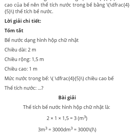
cao của bể nên thể tích nước trong bể bằng \(\dfrac{4}
{5}\) thể tích bể nước.
Lời giải chi tiết:
Tóm tắt
Bể nước dạng hình hộp chữ nhật
Chiều dài: 2 m
Chiều rộng: 1,5 m
Chiều cao: 1 m
Mức nước trong bể: \( \dfrac{4}{5}\) chiều cao bể
Thể tích nước: ...?
Bài giải
Thể tích bể nước hình hộp chữ nhật là:
3
2 × 1 × 1,5 = 3 (m
)
3
3
3m
= 3000dm
= 3000\(l\)