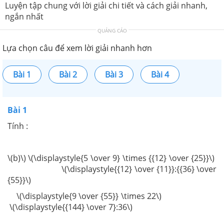
Luyện tập chung với lời giải chi tiết và cách giải nhanh,
ngắn nhất
QUẢNG CÁO
Lựa chọn câu để xem lời giải nhanh hơn
Bài 1
Bài 2
Bài 3
Bài 4
Bài 1
Tính :
\(b)\) \(\displaystyle{5 \over 9} \times {{12} \over {25}}\)
\(\displaystyle{{12} \over {11}}:{{36} \over
{55}}\)
\(\displaystyle{9 \over {55}} \times 22\)
\(\displaystyle{{144} \over 7}:36\)