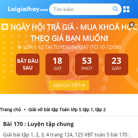
💥 NGÀY HỘI TRẢ GIÁ - MUA KHOÁ HỌC
THEO GIÁ BẠN MUỐN❗
🎯 LỚP 1-12 TẠI TUYENSINH247 (TỪ 10-12/08)
18
53
23
BẮT ĐẦU
SAU
GIỜ
PHÚT
GIÂY
XEM CHI TIẾT
Trang chủ
Giải vở bài tập Toán lớp 5 tập 1, tập 2
Bài 170 : Luyện tập chung
Giải bài tập 1, 2, 3, 4 trang 124, 125 VBT toán 5 bài 170 :