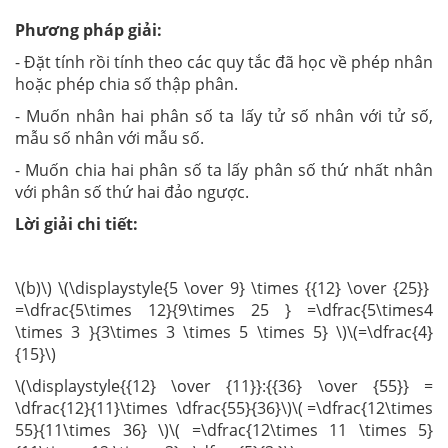
Phương pháp giải:
- Đặt tính rồi tính theo các quy tắc đã học về phép nhân
hoặc phép chia số thập phân.
- Muốn nhân hai phân số ta lấy tử số nhân với tử số,
mẫu số nhân với mẫu số.
- Muốn chia hai phân số ta lấy phân số thứ nhất nhân
với phân số thứ hai đảo ngược.
Lời giải chi tiết:
\(b)\) \(\displaystyle{5 \over 9} \times {{12} \over {25}}
=\dfrac{5\times 12}{9\times 25 } =\dfrac{5\times4
\times 3 }{3\times 3 \times 5 \times 5} \)\(=\dfrac{4}
{15}\)
\(\displaystyle{{12} \over {11}}:{{36} \over {55}} =
\dfrac{12}{11}\times \dfrac{55}{36}\)\( =\dfrac{12\times
55}{11\times 36} \)\( =\dfrac{12\times 11 \times 5}