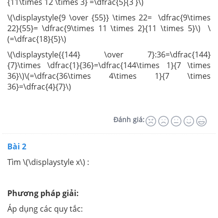
{11\times 12 \times 3} =\dfrac{5}{3 }\)
\(\displaystyle{9 \over {55}} \times 22= \dfrac{9\times
22}{55}= \dfrac{9\times 11 \times 2}{11 \times 5}\) \
(=\dfrac{18}{5}\)
\(\displaystyle{{144} \over 7}:36=\dfrac{144}
{7}\times \dfrac{1}{36}=\dfrac{144\times 1}{7 \times
36}\)\(=\dfrac{36\times 4\times 1}{7 \times
36}=\dfrac{4}{7}\)
Đánh giá:
Bài 2
Tìm \(\displaystyle x\) :
Phương pháp giải:
Áp dụng các quy tắc: