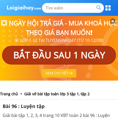
💥 NGÀY HỘI TRẢ GIÁ - MUA KHOÁ HỌC
THEO GIÁ BẠN MUỐN❗
🎯 LỚP 1-12 TẠI TUYENSINH247 (TỪ 10-12/08)
BẮT ĐẦU SAU 1 NGÀY
XEM CHI TIẾT
Trang chủ
Giải vở bài tập toán lớp 3 tập 1, tập 2
Bài 96 : Luyện tập
Giải bài tập 1, 2, 3, 4 trang 10 VBT toán 2 bài 96 : Luyện