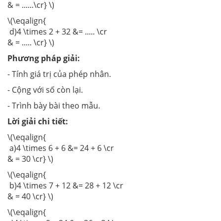
& = ......\cr} \)
\(\eqalign{
d)4 \times 2 + 32 &= ..... \cr
& = ..... \cr} \)
Phương pháp giải:
- Tính giá trị của phép nhân.
- Cộng với số còn lại.
- Trình bày bài theo mẫu.
Lời giải chi tiết:
\(\eqalign{
a)4 \times 6 + 6 &= 24 + 6 \cr
& = 30 \cr} \)
\(\eqalign{
b)4 \times 7 + 12 &= 28 + 12 \cr
& = 40 \cr} \)
\(\eqalign{