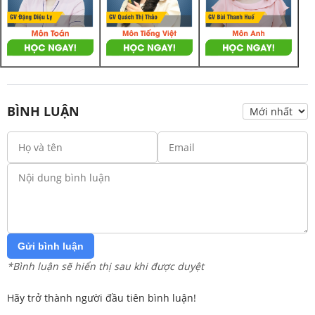
BÌNH LUẬN
Gửi bình luận
*Bình luận sẽ hiển thị sau khi được duyệt
Hãy trở thành người đầu tiên bình luận!