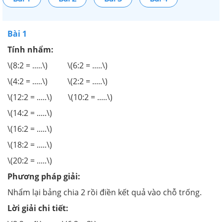
Bài 1
Tính nhẩm:
\(8:2 = .....\) \(6:2 = .....\)
\(4:2 = .....\) \(2:2 = .....\)
\(12:2 = .....\) \(10:2 = .....\)
\(14:2 = .....\)
\(16:2 = .....\)
\(18:2 = .....\)
\(20:2 = .....\)
Phương pháp giải:
Nhẩm lại bảng chia 2 rồi điền kết quả vào chỗ trống.
Lời giải chi tiết: