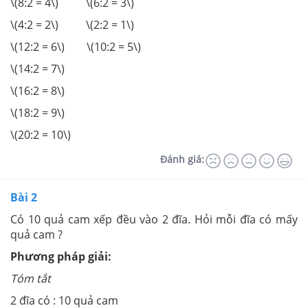
\(8:2 = 4\) \(6:2 = 3\)
\(4:2 = 2\) \(2:2 = 1\)
\(12:2 = 6\) \(10:2 = 5\)
\(14:2 = 7\)
\(16:2 = 8\)
\(18:2 = 9\)
\(20:2 = 10\)
Đánh giá:
Bài 2
Có 10 quả cam xếp đều vào 2 đĩa. Hỏi mỗi đĩa có mấy
quả cam ?
Phương pháp giải:
Tóm tắt
2 đĩa có : 10 quả cam