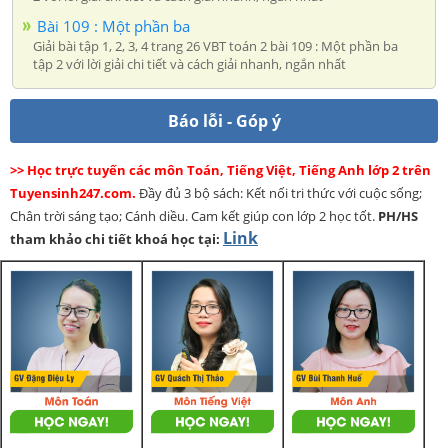
Bài 109 : Một phần ba
Giải bài tập 1, 2, 3, 4 trang 26 VBT toán 2 bài 109 : Một phần ba
tập 2 với lời giải chi tiết và cách giải nhanh, ngắn nhất
Báo lỗi - Góp ý
>> Học trực tuyến các môn Toán, Tiếng Việt, Tiếng Anh lớp 2 trên
Tuyensinh247.com.
Đầy đủ 3 bộ sách: Kết nối tri thức với cuộc sống;
Chân trời sáng tạo; Cánh diều. Cam kết giúp con lớp 2 học tốt.
PH/HS
Link
tham khảo chi tiết khoá học tại: