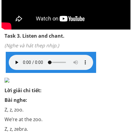
Task 3. Listen and chant.
(Nghe và hát thep nhịp.)
Lời giải chi tiết:
Bài nghe:
Z, z, zoo.
We’re at the zoo.
Z, z, zebra.