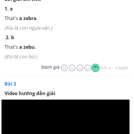
1. a
That’s
a zebra
.
(Kia là con ngựa vằn.)
2. b
That’s
a zebu
.
(Đó là con bò.)
Đánh giá:
(5/5 ⭐ - 1 lượt)
Bài 3
Video hướng dẫn giải