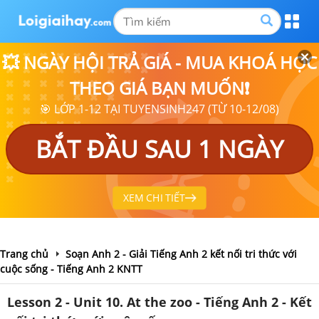
💥 NGÀY HỘI TRẢ GIÁ - MUA KHOÁ HỌC
THEO GIÁ BẠN MUỐN❗
🎯 LỚP 1-12 TẠI TUYENSINH247 (TỪ 10-12/08)
BẮT ĐẦU SAU 1 NGÀY
XEM CHI TIẾT
Trang chủ
Soạn Anh 2 - Giải Tiếng Anh 2 kết nối tri thức với
cuộc sống - Tiếng Anh 2 KNTT
Lesson 2 - Unit 10. At the zoo - Tiếng Anh 2 - Kết