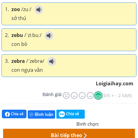
1.
zoo
/zuː/
sở thú
2.
zebu
/ˈziːbuː/
con bò
3.
zebra
/ˈzebrə/
con ngựa vằn
Loigiaihay.com
Đánh giá:
(5/5 ⭐ - 2 lượt)
Chia sẻ
Chia sẻ
Bình luận
Bình chọn:
Bài tiếp theo