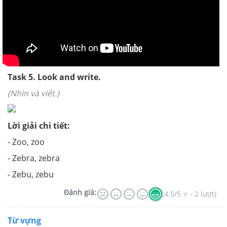
Task 5. Look and write.
(Nhìn và viết.)
Lời giải chi tiết:
- Zoo, zoo
- Zebra, zebra
- Zebu, zebu
Đánh giá:
(4.5/5 ⭐ - 2 lượt)
Từ vựng