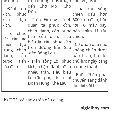
để đánh.
trên đường từ Bắc Kạn
khỏi Việt Bắc.
đến Chợ Mới, Chợ
- Đánh du
- Loại khỏi vòng
Đồn.
kích, phục
chiến đấu hơn
kích, tập
- Trên Đường số 4:
6000 tên địch, bắn
kích.
quân ta phục kích,
rơi 16 máy bay,
chặn đánh, cản bước
bắn chìm 11 tàu
- Tổ chức
tiến của địch. Tiêu
chiến.
các trận tác
biểu là trận phục kích
chiến tập
- Cơ quan đầu não
trên đường Bản Sao
trung, chặn
kháng chiến được
-đèo Bông Lau.
đánh, cản
bảo toàn, bộ đội
bước tiến
- Trên sông Lô: phục
chủ lực ngày càng
của địch.
kích, chặn đánh địch
trưởng thành.
nhiều trận. Tiêu biểu
- Buộc Pháp phải
là trận phục kích tại
chuyển sang đánh
Đoan Hùng, Khe Lau
lâu dài với ta.
b)
☒ Tất cả các ý trên đều đúng.
Loigiaihay.com