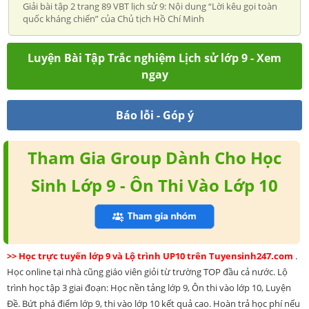
Giải bài tập 2 trang 89 VBT lịch sử 9: Nội dung “Lời kêu gọi toàn
quốc kháng chiến” của Chủ tịch Hồ Chí Minh
Luyện Bài Tập Trắc nghiệm Lịch sử lớp 9 - Xem
ngay
Báo lỗi - Góp ý
Tham Gia Group Dành Cho Học
Sinh Lớp 9 - Ôn Thi Vào Lớp 10
>> Học trực tuyến lớp 9 và Lộ trình UP10 trên Tuyensinh247.com
.
Học online tại nhà cũng giáo viên giỏi từ trường TOP đầu cả nước. Lộ
trình học tập 3 giai đoạn: Học nền tảng lớp 9, Ôn thi vào lớp 10, Luyện
Đề. Bứt phá điểm lớp 9, thi vào lớp 10 kết quả cao. Hoàn trả học phí nếu