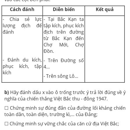
Cách đánh
Diễn biến
Kết quả
- Chia sẻ lực
- Tại Bắc Kạn ta
lượng địch để
tập kích, phục kích
đánh
địch trên đường
từ Bắc Kạn đến
Chợ Mới, Chợ
Đồn.
- Đánh du kích,
- Trên Đường số
phục kích, tập
4…
kích
- Trên sông Lô…
b)
Hãy đánh dấu x vào ô trống trước ý trả lời đúng về ý
nghĩa của chiến thắng Việt Bắc thu - đông 1947.
☐ Chứng minh sự đúng đắn của đường lối kháng chiến
toàn dân, toàn diện, trường kì,… của Đảng;
☐ Chứng minh sự vững chắc của căn cứ địa Việt Bắc;