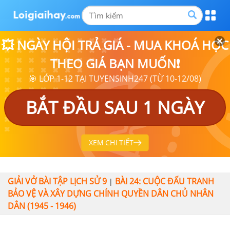
💥 NGÀY HỘI TRẢ GIÁ - MUA KHOÁ HỌC
THEO GIÁ BẠN MUỐN❗
🎯 LỚP 1-12 TẠI TUYENSINH247 (TỪ 10-12/08)
BẮT ĐẦU SAU 1 NGÀY
XEM CHI TIẾT
GIẢI VỞ BÀI TẬP LỊCH SỬ 9
BÀI 24: CUỘC ĐẤU TRANH
|
BẢO VỆ VÀ XÂY DỰNG CHÍNH QUYỀN DÂN CHỦ NHÂN
DÂN (1945 - 1946)