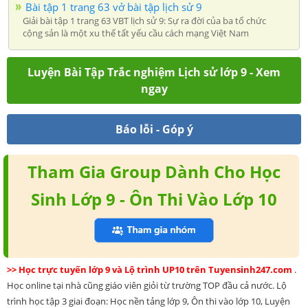
Bài tập 1 trang 63 vở bài tập lịch sử 9
Giải bài tập 1 trang 63 VBT lịch sử 9: Sự ra đời của ba tổ chức
cộng sản là một xu thế tất yếu cầu cách mạng Việt Nam
Luyện Bài Tập Trắc nghiệm Lịch sử lớp 9 - Xem
ngay
Báo lỗi - Góp ý
Tham Gia Group Dành Cho Học
Sinh Lớp 9 - Ôn Thi Vào Lớp 10
>> Học trực tuyến lớp 9 và Lộ trình UP10 trên Tuyensinh247.com
.
Học online tại nhà cũng giáo viên giỏi từ trường TOP đầu cả nước. Lộ
trình học tập 3 giai đoạn: Học nền tảng lớp 9, Ôn thi vào lớp 10, Luyện